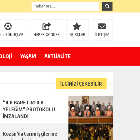
NLI SONUÇLAR
HABER GÖNDER
BURÇLAR
İLETİŞİM
OLOJİ
YAŞAM
AKTÜALİTE
İLGİNİZİ ÇEKEBİLİR
“İLK BARETİM-İLK
YELEĞİM” PROTOKOLÜ
İMZALANDI
Kozan’da tarım işçilerine