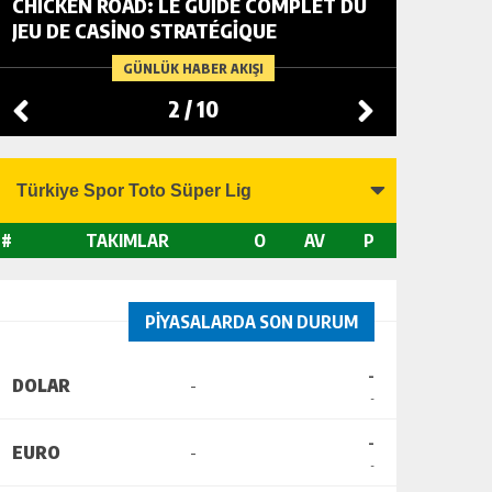
CHICKEN ROAD: LE GUIDE COMPLET DU
FOWL R
JEU DE CASINO STRATÉGIQUE
TACTIC
CHANGI
GÜNLÜK HABER AKIŞI
2
/
10
#
TAKIMLAR
O
AV
P
PİYASALARDA SON DURUM
-
DOLAR
-
-
-
EURO
-
-