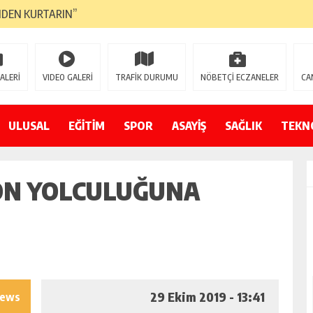
NDEN KURTARIN”
CANAVARI YEDİ
LMAZ”
ALERİ
VIDEO GALERİ
TRAFİK DURUMU
NÖBETÇİ ECZANELER
CA
A ÇEVİRİYOR
ZIN YENİ GÖZDESİ OLACAK”
ULUSAL
EĞİTİM
SPOR
ASAYİŞ
SAĞLIK
TEKN
 AÇILDI
SON YOLCULUĞUNA
PATILMAYACAĞINI KAMUOYUNA AÇIKLAYIN”
NDE DURMAYA DAVET EDİYORUZ”
ÖDÜLÜ”
29 Ekim 2019 - 13:41
iews