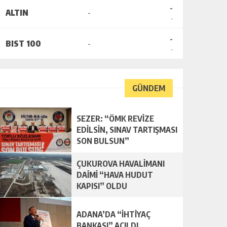
-
ALTIN
-
-
-
BIST 100
-
-
GÜNDEM
SEZER: “ÖMK REVİZE
EDİLSİN, SINAV TARTIŞMASI
SON BULSUN”
ÇUKUROVA HAVALİMANI
DAİMİ “HAVA HUDUT
KAPISI” OLDU
ADANA’DA “İHTİYAÇ
BANKASI” AÇILDI