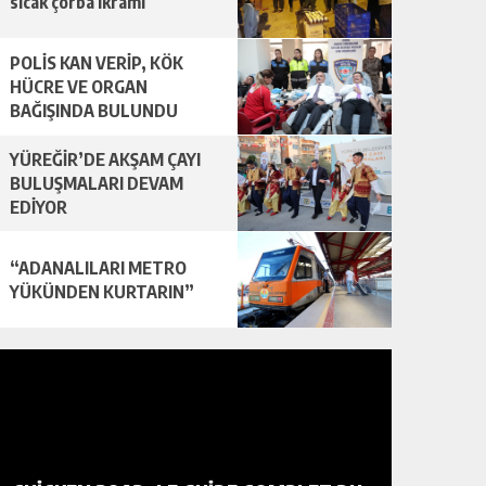
sıcak çorba ikramı
POLİS KAN VERİP, KÖK
HÜCRE VE ORGAN
BAĞIŞINDA BULUNDU
YÜREĞİR’DE AKŞAM ÇAYI
BULUŞMALARI DEVAM
EDİYOR
“ADANALILARI METRO
YÜKÜNDEN KURTARIN”