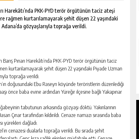
narı Harekâtı’nda PKK-PYD terör örgütünün taciz ateşi
re rağmen kurtarılamayarak şehit düşen 22 yaşındaki
dana’da gözyaşlarıyla toprağa verildi.
n Barış Pınarı Harekâtı’nda PKK-PYD terör örgütünün taciz
men kurtarılamayarak şehit düşen 22 yaşındaki Piyade Uzman
yla toprağa verildi.
yn’ın doğusundaki Ebu Raseyn köyünde teröristlerin düzenlediği
aaşı önce baba evine ardından Yüreğir ilçesine bağlı Yakapınar
 ağabeyinin tabutunun arkasında gözyaşı döktü. Yakınlarının
asan Çınar tarafından kıldırıldı. Cenaze namazı sırasında baba
ı yürekleri dağladı.
n cenazesi dualarla toprağa verildi. Bu sırada şehit
enalaştı. Genç kıza sağlık ekipleri müdahale etti. Cenaze