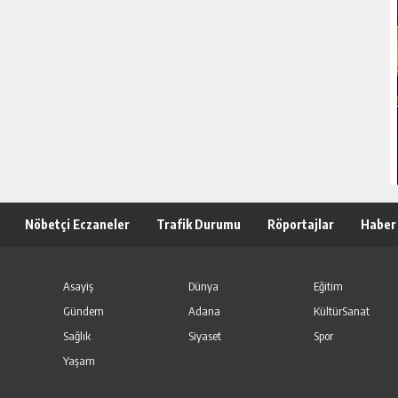
Nöbetçi Eczaneler
Trafik Durumu
Röportajlar
Haber
Asayiş
Dünya
Eğitim
Gündem
Adana
KültürSanat
Sağlık
Siyaset
Spor
Yaşam