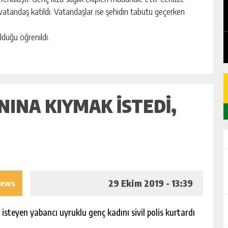
EDEN
CHICKEN ROAD: LE MANUEL COMPLET
 vatandaş katıldı. Vatandaşlar ise şehidin tabutu geçerken
DU GAME DE CASINO TACTIQUE
GÜNLÜK HABER AKIŞI
lduğu öğrenildi.
ANINA KIYMAK ISTEDI,
29 Ekim 2019 - 13:39
iews
steyen yabancı uyruklu genç kadını sivil polis kurtardı