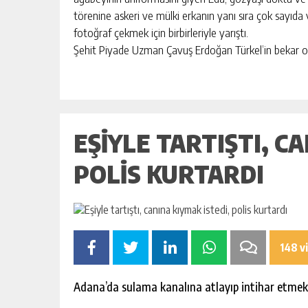
BAHÇE’DE 2 KATLI BİNA MAHKEM
törenine askeri ve mülki erkanın yanı sıra çok sayıda
SATILIK
fotoğraf çekmek için birbirleriyle yarıştı.
GÜNLÜK HABER AKIŞI
Şehit Piyade Uzman Çavuş Erdoğan Türkel’in bekar o
EŞIYLE TARTIŞTI, C
POLIS KURTARDI
148 v
Adana’da sulama kanalına atlayıp intihar etmek i