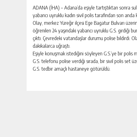
ADANA (İHA) – Adana’da eşiyle tartıştıktan sonra sul
yabancı uyruklu kadın sivil polis tarafından son anda k
Olay, merkez Yüreğir ilçesi Ege Bagatur Bulvarı üzerin
öğrenilen 24 yaşındaki yabancı uyruklu G.S. girdiği b
çıktı. Çevredeki vatandaşlar durumu polise bildirdi. Ola
dakikalarca uğraştı.
Eşiyle konuşmak istediğini söyleyen G.S.’ye bir polis
G.S. telefonu polise verdiği sırada, bir sivil polis set 
G.S. tedbir amaçlı hastaneye götürüldü.