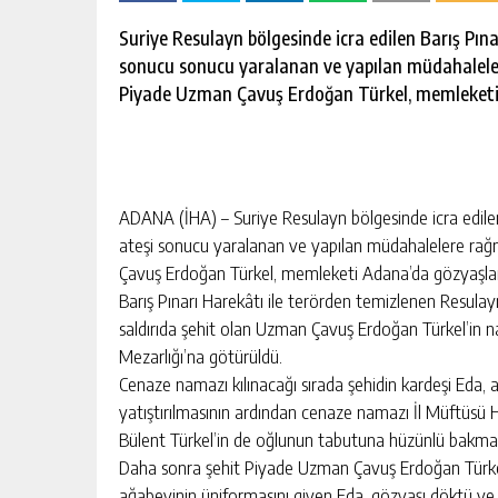
escort
-
Suriye Resulayn bölgesinde icra edilen Barış Pı
kartal
sonucu sonucu yaralanan ve yapılan müdahalele
escort
-
Piyade Uzman Çavuş Erdoğan Türkel, memleketi A
maltepe
escort
ADANA (İHA) – Suriye Resulayn bölgesinde icra edile
ateşi sonucu yaralanan ve yapılan müdahalelere rağ
Çavuş Erdoğan Türkel, memleketi Adana’da gözyaşları
Barış Pınarı Harekâtı ile terörden temizlenen Resula
saldırıda şehit olan Uzman Çavuş Erdoğan Türkel’in n
Mezarlığı’na götürüldü.
Cenaze namazı kılınacağı sırada şehidin kardeşi Eda,
yatıştırılmasının ardından cenaze namazı İl Müftüsü H
Bülent Türkel’in de oğlunun tabutuna hüzünlü bakmas
Daha sonra şehit Piyade Uzman Çavuş Erdoğan Türkel’i
ağabeyinin üniformasını giyen Eda, gözyaşı döktü ve f