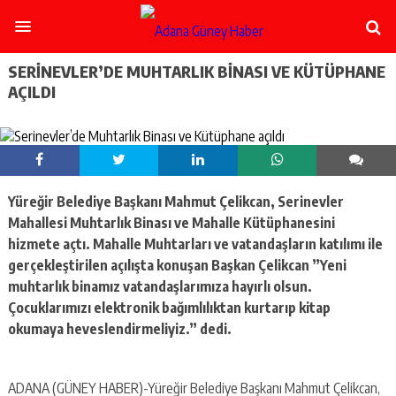
şişli
escort
-
ataşehir
SERINEVLER’DE MUHTARLIK BINASI VE KÜTÜPHANE
escort
AÇILDI
-
kadıköy
escort
-
pendik
escort
Yüreğir Belediye Başkanı Mahmut Çelikcan, Serinevler
-
ümraniye
Mahallesi Muhtarlık Binası ve Mahalle Kütüphanesini
escort
hizmete açtı. Mahalle Muhtarları ve vatandaşların katılımı ile
-
gerçekleştirilen açılışta konuşan Başkan Çelikcan ”Yeni
mecidiyeköy
muhtarlık binamız vatandaşlarımıza hayırlı olsun.
escort
Çocuklarımızı elektronik bağımlılıktan kurtarıp kitap
-
taksim
okumaya heveslendirmeliyiz.” dedi.
escort
-
beşiktaş
ADANA (GÜNEY HABER)-Yüreğir Belediye Başkanı Mahmut Çelikcan,