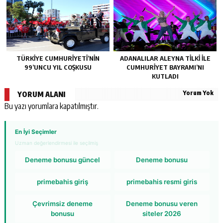
TÜRKİYE CUMHURİYETİ’NİN
ADANALILAR ALEYNA TİLKİ İLE
99’UNCU YIL COŞKUSU
CUMHURİYET BAYRAMI’NI
KUTLADI
Yorum Yok
YORUM ALANI
Bu yazı yorumlara kapatılmıştır.
En İyi Seçimler
Uzman değerlendirmesi ile seçilmiş
Deneme bonusu güncel
Deneme bonusu
primebahis giriş
primebahis resmi giris
Çevrimsiz deneme
Deneme bonusu veren
bonusu
siteler 2026