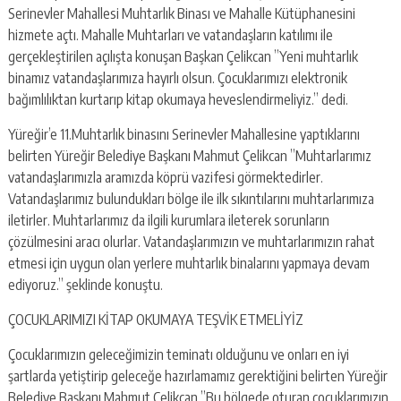
escort
Serinevler Mahallesi Muhtarlık Binası ve Mahalle Kütüphanesini
-
hizmete açtı. Mahalle Muhtarları ve vatandaşların katılımı ile
kartal
escort
gerçekleştirilen açılışta konuşan Başkan Çelikcan ”Yeni muhtarlık
-
binamız vatandaşlarımıza hayırlı olsun. Çocuklarımızı elektronik
maltepe
bağımlılıktan kurtarıp kitap okumaya heveslendirmeliyiz.” dedi.
escort
Yüreğir’e 11.Muhtarlık binasını Serinevler Mahallesine yaptıklarını
belirten Yüreğir Belediye Başkanı Mahmut Çelikcan ”Muhtarlarımız
vatandaşlarımızla aramızda köprü vazifesi görmektedirler.
Vatandaşlarımız bulundukları bölge ile ilk sıkıntılarını muhtarlarımıza
iletirler. Muhtarlarımız da ilgili kurumlara ileterek sorunların
çözülmesini aracı olurlar. Vatandaşlarımızın ve muhtarlarımızın rahat
etmesi için uygun olan yerlere muhtarlık binalarını yapmaya devam
ediyoruz.” şeklinde konuştu.
ÇOCUKLARIMIZI KİTAP OKUMAYA TEŞVİK ETMELİYİZ
Çocuklarımızın geleceğimizin teminatı olduğunu ve onları en iyi
şartlarda yetiştirip geleceğe hazırlamamız gerektiğini belirten Yüreğir
Belediye Başkanı Mahmut Çelikcan ”Bu bölgede oturan çocuklarımızın