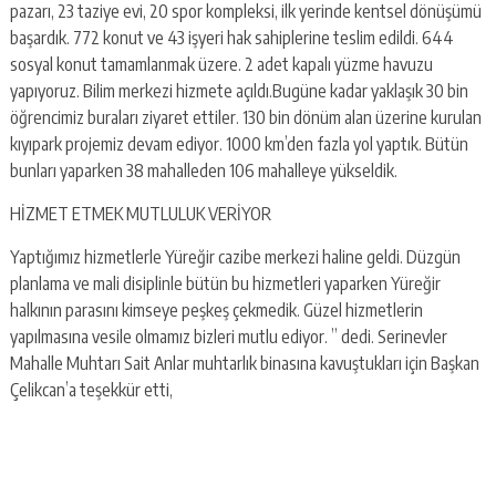
pazarı, 23 taziye evi, 20 spor kompleksi, ilk yerinde kentsel dönüşümü
başardık. 772 konut ve 43 işyeri hak sahiplerine teslim edildi. 644
sosyal konut tamamlanmak üzere. 2 adet kapalı yüzme havuzu
yapıyoruz. Bilim merkezi hizmete açıldı.Bugüne kadar yaklaşık 30 bin
öğrencimiz buraları ziyaret ettiler. 130 bin dönüm alan üzerine kurulan
kıyıpark projemiz devam ediyor. 1000 km’den fazla yol yaptık. Bütün
bunları yaparken 38 mahalleden 106 mahalleye yükseldik.
HİZMET ETMEK MUTLULUK VERİYOR
Yaptığımız hizmetlerle Yüreğir cazibe merkezi haline geldi. Düzgün
planlama ve mali disiplinle bütün bu hizmetleri yaparken Yüreğir
halkının parasını kimseye peşkeş çekmedik. Güzel hizmetlerin
yapılmasına vesile olmamız bizleri mutlu ediyor. ” dedi. Serinevler
Mahalle Muhtarı Sait Anlar muhtarlık binasına kavuştukları için Başkan
Çelikcan’a teşekkür etti,