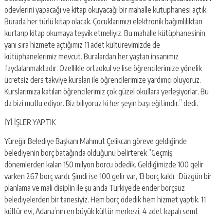
ödevlerini yapacağı ve kitap okuyacağı bir mahalle kütüphanesi açtık.
Burada her türlü kitap olacak. Çocuklarımızı elektronik bağımlılıktan
kurtarıp kitap okumaya teşvik etmeliyiz. Bu mahalle kütüphanesinin
yanı sıra hizmete açtığımız 11 adet kültürevimizde de
kütüphanelerimiz mevcut. Buralardan her yaştan insanımız
faydalanmaktadır. Özellikle ortaokul ve lise öğrencilerimize yönelik
ücretsiz ders takviye kursları ile öğrencilerimize yardımcı oluyoruz.
Kurslarımıza katılan öğrencilerimiz çok güzel okullara yerleşiyorlar. Bu
da bizi mutlu ediyor. Biz biliyoruz ki her şeyin başı eğitimdir.” dedi.
İYİ İŞLER YAPTIK
Yüreğir Belediye Başkanı Mahmut Çelikcan göreve geldiğinde
belediyenin borç batağında olduğunu belirterek ”Geçmiş
dönemlerden kalan 150 milyon borcu ödedik. Geldiğimizde 100 gelir
varken 267 borç vardı. Şimdi ise 100 gelir var, 13 borç kaldı. Düzgün bir
planlama ve mali disiplin ile şu anda Türkiye’de ender borçsuz
belediyelerden bir tanesiyiz. Hem borç ödedik hem hizmet yaptık. 11
kültür evi, Adana’nın en büyük kültür merkezi, 4 adet kapalı semt