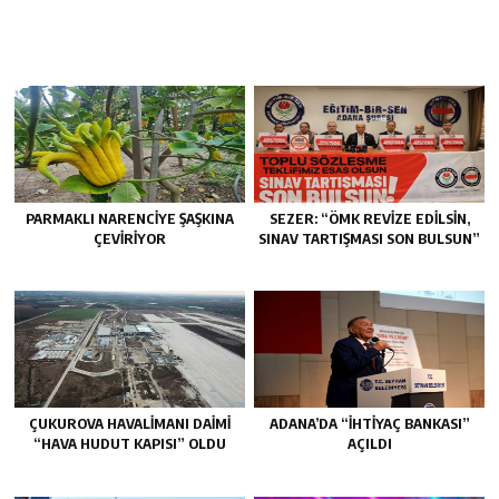
PARMAKLI NARENCİYE ŞAŞKINA
SEZER: “ÖMK REVİZE EDİLSİN,
ÇEVİRİYOR
SINAV TARTIŞMASI SON BULSUN”
ÇUKUROVA HAVALİMANI DAİMİ
ADANA’DA “İHTİYAÇ BANKASI”
“HAVA HUDUT KAPISI” OLDU
AÇILDI