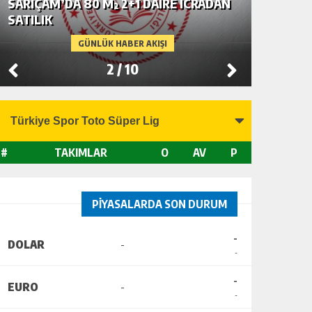
SEYHAN’DA 185 M² 4+1 DAİRE İCRADAN
BAHÇE’
SATILIK
SATILIK
GÜNLÜK HABER AKIŞI
3
/
10
#
TAKIMLAR
O
AV
P
PİYASALARDA SON DURUM
-
DOLAR
-
-
-
EURO
-
-