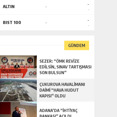
-
ALTIN
-
-
-
BIST 100
-
-
GÜNDEM
SEZER: “ÖMK REVİZE
EDİLSİN, SINAV TARTIŞMASI
SON BULSUN”
ÇUKUROVA HAVALİMANI
DAİMİ “HAVA HUDUT
KAPISI” OLDU
ADANA’DA “İHTİYAÇ
BANKASI” AÇILDI