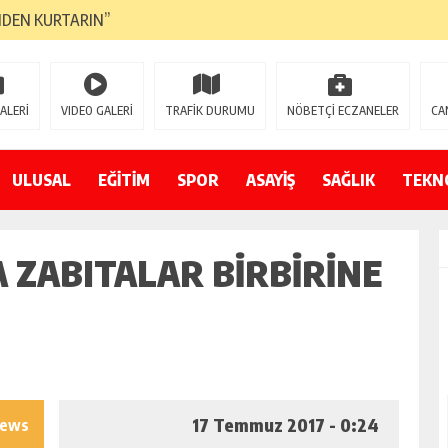
NDEN KURTARIN”
CANAVARI YEDİ
LMAZ”
ALERİ
VIDEO GALERİ
TRAFİK DURUMU
NÖBETÇİ ECZANELER
CA
A ÇEVİRİYOR
ZIN YENİ GÖZDESİ OLACAK”
ULUSAL
EĞİTİM
SPOR
ASAYİŞ
SAĞLIK
TEKN
 AÇILDI
A ZABITALAR BIRBIRINE
PATILMAYACAĞINI KAMUOYUNA AÇIKLAYIN”
NDE DURMAYA DAVET EDİYORUZ”
ÖDÜLÜ”
17 Temmuz 2017 - 0:24
iews