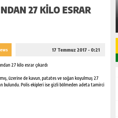
RADAN
SARIÇAM’DA 80 M² 2+1 DAİRE İCRADAN
NDAN 27 KILO ESRAR
SATILIK
GÜNLÜK HABER AKIŞI
17 Temmuz 2017 - 0:21
iews
sından 27 kilo esrar çıkardı
mış, üzerine de kavun, patates ve soğan koyulmuş 27
 bulundu. Polis ekipleri ise gizli bölmeden adeta tamirci