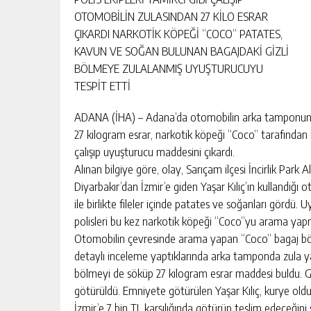
OTOMOBİLİN ZULASINDAN 27 KİLO ESRAR
ÇIKARDI NARKOTİK KÖPEĞİ “COCO” PATATES,
KAVUN VE SOĞAN BULUNAN BAGAJDAKİ GİZLİ
BÖLMEYE ZULALANMIŞ UYUŞTURUCUYU
TESPİT ETTİ
ADANA (İHA) – Adana’da otomobilin arka tamponuna 
27 kilogram esrar, narkotik köpeği “Coco” tarafından b
çalışıp uyuşturucu maddesini çıkardı.
Alınan bilgiye göre, olay, Sarıçam ilçesi İncirlik Par
Diyarbakır’dan İzmir’e giden Yaşar Kılıç’ın kullandığ
ile birlikte fileler içinde patates ve soğanları gördü. 
polisleri bu kez narkotik köpeği “Coco”yu arama yapm
Otomobilin çevresinde arama yapan “Coco” bagaj bölü
detaylı inceleme yaptıklarında arka tamponda zula yapıl
bölmeyi de söküp 27 kilogram esrar maddesi buldu. 
götürüldü. Emniyete götürülen Yaşar Kılıç, kurye old
İzmir’e 7 bin TL karşılığında götürüp teslim edeceğini 