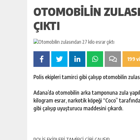
9 M² ARSA
SARIÇAM’DA 87 M² 2+1 DAİRE İC
OTOMOBILIN ZULASI
SATILIK
KIŞI
GÜNLÜK HABER AKIŞI
ÇIKTI
199 v
Polis ekipleri tamirci gibi çalışıp otomobilin zula
Adana’da otomobilin arka tamponuna zula yapıl
kilogram esrar, narkotik köpeği “Coco” tarafından
gibi çalışıp uyuşturucu maddesini çıkardı.
POLİS EKİPLERİ TAMİRCİ GİBİ ÇALIŞIP