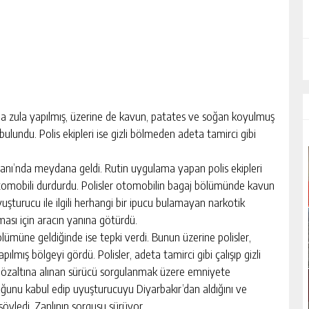
zula yapılmış, üzerine de kavun, patates ve soğan koyulmuş
ulundu. Polis ekipleri ise gizli bölmeden adeta tamirci gibi
k Alanı’nda meydana geldi. Rutin uygulama yapan polis ekipleri
ı otomobili durdurdu. Polisler otomobilin bagaj bölümünde kavun
Uyuşturucu ile ilgili herhangi bir ipucu bulamayan narkotik
ası için aracın yanına götürdü.
müne geldiğinde ise tepki verdi. Bunun üzerine polisler,
mış bölgeyi gördü. Polisler, adeta tamirci gibi çalışıp gizli
Gözaltına alınan sürücü sorgulanmak üzere emniyete
uğunu kabul edip uyuşturucuyu Diyarbakır’dan aldığını ve
söyledi. Zanlının sorgusu sürüyor.