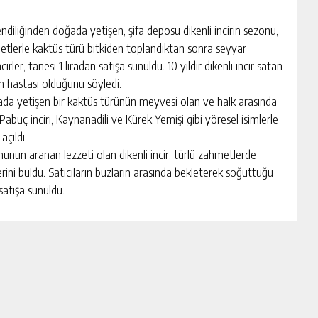
liğinden doğada yetişen, şifa deposu dikenli incirin sezonu,
metlerle kaktüs türü bitkiden toplandıktan sonra seyyar
irler, tanesi 1 liradan satışa sunuldu. 10 yıldır dikenli incir satan
in hastası olduğunu söyledi.
da yetişen bir kaktüs türünün meyvesi olan ve halk arasında
iri, Pabuç inciri, Kaynanadili ve Kürek Yemişi gibi yöresel isimlerle
açıldı.
nunun aranan lezzeti olan dikenli incir, türlü zahmetlerde
erini buldu. Satıcıların buzların arasında bekleterek soğuttuğu
satışa sunuldu.
sel (22), kentte dikenli incir sezonunun dün başladığını
etti. Dikenli incirin sıcaklarda serinletme özelliği olduğuna
tin yedikçe yiyesi geliyor. Sıcaklarda mideyi de serin tutar
 yapabileceği bir iş değil bu” ifadelerini kullandı.