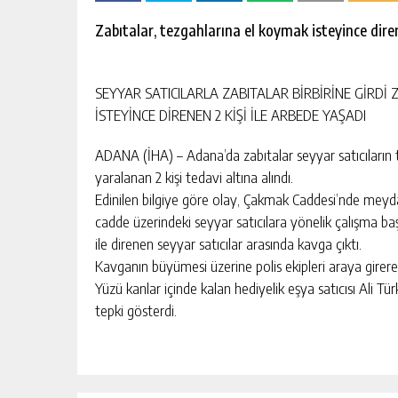
escort
-
Zabıtalar, tezgahlarına el koymak isteyince diren
kartal
escort
-
maltepe
SEYYAR SATICILARLA ZABITALAR BİRBİRİNE GİRDİ
escort
İSTEYİNCE DİRENEN 2 KİŞİ İLE ARBEDE YAŞADI
ADANA (İHA) – Adana’da zabıtalar seyyar satıcıların 
yaralanan 2 kişi tedavi altına alındı.
Edinilen bilgiye göre olay, Çakmak Caddesi’nde meydan
cadde üzerindeki seyyar satıcılara yönelik çalışma baş
ile direnen seyyar satıcılar arasında kavga çıktı.
Kavganın büyümesi üzerine polis ekipleri araya girerek 
Yüzü kanlar içinde kalan hediyelik eşya satıcısı Ali Tür
tepki gösterdi.