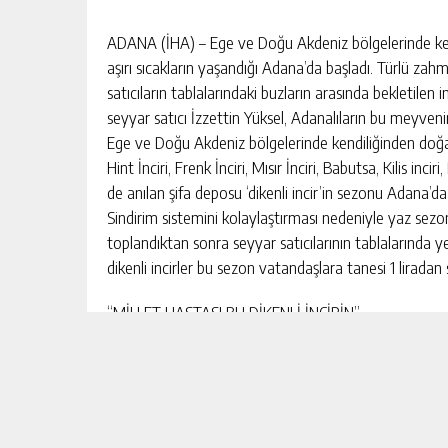
ADANA (İHA) – Ege ve Doğu Akdeniz bölgelerinde kendi
aşırı sıcakların yaşandığı Adana’da başladı. Türlü zah
satıcıların tablalarındaki buzların arasında bekletilen inc
seyyar satıcı İzzettin Yüksel, Adanalıların bu meyven
Ege ve Doğu Akdeniz bölgelerinde kendiliğinden doğa
Hint İnciri, Frenk İnciri, Mısır İnciri, Babutsa, Kilis inc
de anılan şifa deposu ‘dikenli incir’in sezonu Adana’da 
Sindirim sistemini kolaylaştırması nedeniyle yaz sezo
toplandıktan sonra seyyar satıcılarının tablalarında y
dikenli incirler bu sezon vatandaşlara tanesi 1 liradan 
“MİLLET HASTASI BU DİKENLİ İNCİRİN”
10 yıldır yaz aylarında dikenli incir satan İzzettin Yük
belirterek, günde ortalama 150-200 adet sattığını kayd
değinen Yüksel “Millet hastası bu dikenli incirin. Mille
ancak sıcakta biz ter içinde kalıyoruz. Çok zor, herkesin