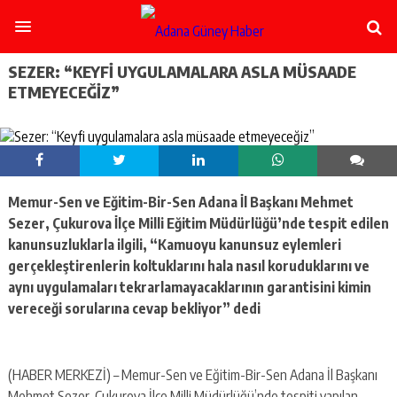
şişli
escort
-
ataşehir
SEZER: “KEYFI UYGULAMALARA ASLA MÜSAADE
escort
ETMEYECEĞIZ”
-
kadıköy
escort
-
pendik
escort
Memur-Sen ve Eğitim-Bir-Sen Adana İl Başkanı Mehmet
-
ümraniye
Sezer, Çukurova İlçe Milli Eğitim Müdürlüğü’nde tespit edilen
escort
kanunsuzluklarla ilgili, “Kamuoyu kanunsuz eylemleri
-
gerçekleştirenlerin koltuklarını hala nasıl koruduklarını ve
mecidiyeköy
aynı uygulamaları tekrarlamayacaklarının garantisini kimin
escort
vereceği sorularına cevap bekliyor” dedi
-
taksim
escort
-
(HABER MERKEZİ) – Memur-Sen ve Eğitim-Bir-Sen Adana İl Başkanı
beşiktaş
Mehmet Sezer, Çukurova İlçe Milli Müdürlüğü’nde tespiti yapılan