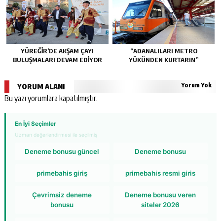
YÜREĞİR’DE AKŞAM ÇAYI
“ADANALILARI METRO
BULUŞMALARI DEVAM EDİYOR
YÜKÜNDEN KURTARIN”
Yorum Yok
YORUM ALANI
Bu yazı yorumlara kapatılmıştır.
En İyi Seçimler
Uzman değerlendirmesi ile seçilmiş
Deneme bonusu güncel
Deneme bonusu
primebahis giriş
primebahis resmi giris
Çevrimsiz deneme
Deneme bonusu veren
bonusu
siteler 2026