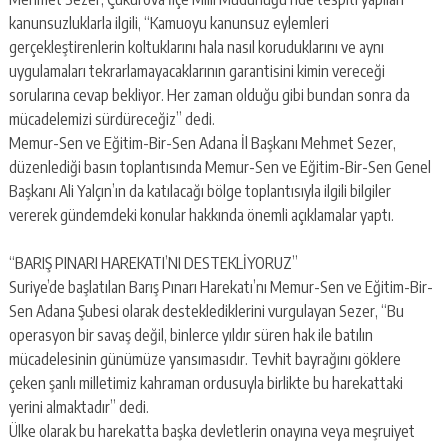
escort
-
kanunsuzluklarla ilgili, “Kamuoyu kanunsuz eylemleri
kartal
gerçekleştirenlerin koltuklarını hala nasıl koruduklarını ve aynı
escort
uygulamaları tekrarlamayacaklarının garantisini kimin vereceği
-
sorularına cevap bekliyor. Her zaman olduğu gibi bundan sonra da
maltepe
mücadelemizi sürdüreceğiz” dedi.
escort
Memur-Sen ve Eğitim-Bir-Sen Adana İl Başkanı Mehmet Sezer,
düzenlediği basın toplantısında Memur-Sen ve Eğitim-Bir-Sen Genel
Başkanı Ali Yalçın’ın da katılacağı bölge toplantısıyla ilgili bilgiler
vererek gündemdeki konular hakkında önemli açıklamalar yaptı.
“BARIŞ PINARI HAREKATI’NI DESTEKLİYORUZ”
Suriye’de başlatılan Barış Pınarı Harekatı’nı Memur-Sen ve Eğitim-Bir-
Sen Adana Şubesi olarak desteklediklerini vurgulayan Sezer, “Bu
operasyon bir savaş değil, binlerce yıldır süren hak ile batılın
mücadelesinin günümüze yansımasıdır. Tevhit bayrağını göklere
çeken şanlı milletimiz kahraman ordusuyla birlikte bu harekattaki
yerini almaktadır” dedi.
Ülke olarak bu harekatta başka devletlerin onayına veya meşruiyet