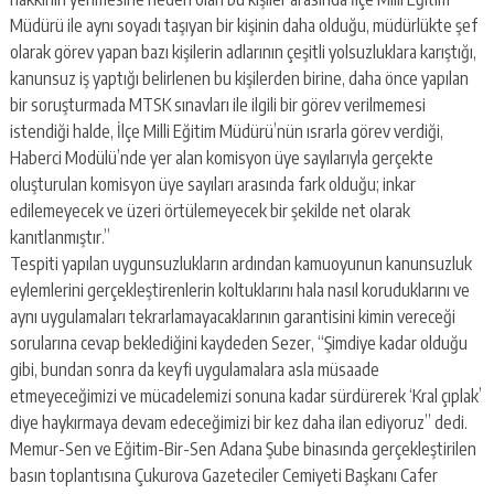
Müdürü ile aynı soyadı taşıyan bir kişinin daha olduğu, müdürlükte şef
olarak görev yapan bazı kişilerin adlarının çeşitli yolsuzluklara karıştığı,
kanunsuz iş yaptığı belirlenen bu kişilerden birine, daha önce yapılan
bir soruşturmada MTSK sınavları ile ilgili bir görev verilmemesi
istendiği halde, İlçe Milli Eğitim Müdürü’nün ısrarla görev verdiği,
Haberci Modülü’nde yer alan komisyon üye sayılarıyla gerçekte
oluşturulan komisyon üye sayıları arasında fark olduğu; inkar
edilemeyecek ve üzeri örtülemeyecek bir şekilde net olarak
kanıtlanmıştır.”
Tespiti yapılan uygunsuzlukların ardından kamuoyunun kanunsuzluk
eylemlerini gerçekleştirenlerin koltuklarını hala nasıl koruduklarını ve
aynı uygulamaları tekrarlamayacaklarının garantisini kimin vereceği
sorularına cevap beklediğini kaydeden Sezer, “Şimdiye kadar olduğu
gibi, bundan sonra da keyfi uygulamalara asla müsaade
etmeyeceğimizi ve mücadelemizi sonuna kadar sürdürerek ‘Kral çıplak’
diye haykırmaya devam edeceğimizi bir kez daha ilan ediyoruz” dedi.
Memur-Sen ve Eğitim-Bir-Sen Adana Şube binasında gerçekleştirilen
basın toplantısına Çukurova Gazeteciler Cemiyeti Başkanı Cafer