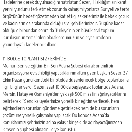
ifadelerine gerek duyulmadığını hatırlatan Sezer, “Haklılığımızın kanıtı
yerini, yurdunu terk etmek zorunda kalmış milyonlarca Suriyeli ve terör
örgütünün hedef gözetmeden katlettiği askerlerimiz ile bebek, çocuk
ve kadınların da aralarında olduğu sivil şehitlerimizdir. Bugüne kadar
olduğu gibi bundan sonra da Türkiye’nin en büyük sivil toplum
kuruluşunun temsilcileri olarak ordumuzun ve siyasi iradenin
yanındayız” ifadelerini kullandı.
11. BÖLGE TOPLANTISI 27 EKİM’DE
Memur-Sen ve Eğitim-Bir-Sen Adana Şubesi olarak önemli bir
organizasyona ev sahipliği yapacaklarının altını çizen başkan Sezer, 27
Ekim Pazar günü kentteki bir otelde düzenlenecek bölge toplantısı ile
ilgili bilgiler verdi. Sezer, saat 10.00’da başlayacak toplantıda Adana,
Mersin, Hatay ve Osmaniye’den yaklaşık 500 misafiri ağırlayacaklarını
belirterek, “Sendika üyelerimize yönelik bir eğitim verilecek, hem
eğitimcilerin sorunları gündeme getirilecek hem de bu sorunların
çözümüne yönelik çalışmalar yapılacak. Bu konuda Adana’da
konuklarımızı şehrimizin adına yakışır bir şekilde ağırlayacağımızdan
kimsenin şüphesi olmasın” diye konuştu.