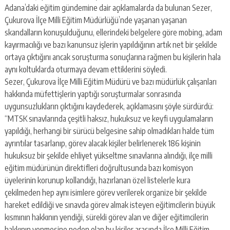
Adana’daki eğitim gündemine dair açıklamalarda da bulunan Sezer,
Çukurova İlçe Milli Eğitim Müdürlüğü’nde yaşanan yaşanan
skandalların konuşulduğunu, ellerindeki belgelere göre mobing, adam
kayırmacılığı ve bazı kanunsuz işlerin yapıldığının artık net bir şekilde
ortaya çıktığını ancak soruşturma sonuçlarına rağmen bu kişilerin hala
aynı koltuklarda oturmaya devam ettiklerini söyledi.
Sezer, Çukurova İlçe Milli Eğitim Müdürü ve bazı müdürlük çalışanları
hakkında müfettişlerin yaptığı soruşturmalar sonrasında
uygunsuzlukların çıktığını kaydederek, açıklamasını şöyle sürdürdü:
“MTSK sınavlarında çeşitli haksız, hukuksuz ve keyfi uygulamaların
yapıldığı, herhangi bir sürücü belgesine sahip olmadıkları halde tüm
ayrıntılar tasarlanıp, görev alacak kişiler belirlenerek 186 kişinin
hukuksuz bir şekilde ehliyet yükseltme sınavlarına alındığı, ilçe milli
eğitim müdürünün direktifleri doğrultusunda bazı komisyon
üyelerinin korunup kollandığı, hazırlanan özel listelerle kura
çekilmeden hep aynı isimlere görev verilerek organize bir şekilde
hareket edildiği ve sınavda görev almak isteyen eğitimcilerin büyük
kısmının hakkının yendiği, sürekli görev alan ve diğer eğitimcilerin
hakkının yenmesine neden olan bu kişiler arasında İlçe Milli Eğitim