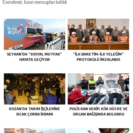
Esendemir, basın mensupları katıldı.
SEYHAN’DA “SOSYAL MUTFAK”
“İLK BARETİM-İLK YELEĞİM”
HAYATA GEÇİYOR
PROTOKOLÜ İMZALANDI
KOZAN’DA TARIM IŞÇILERINE
POLİS KAN VERİP, KÖK HÜCRE VE
SICAK ÇORBA IKRAMI
ORGAN BAĞIŞINDA BULUNDU