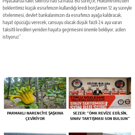
Piyasalarda nakit sıkıntısı had safhada. Bu süreçte, Hükümetimizden
beklentimiz küçük esnafımızın kullandığı kredi borçlarının 12 ay süreyle
ötelenmesi, devlet bankalarımızın da esnafımızı ayağa kaldıracak,
hayat öpücüğü verecek, cansuyu olacak düşük faizli 24 aya varan
taksitli kredileri yeniden hayata geçirmesini önemle bekliyor, acilen
istiyoruz”
PARMAKLI NARENCİYE ŞAŞKINA
SEZER: “ÖMK REVİZE EDİLSİN,
ÇEVİRİYOR
SINAV TARTIŞMASI SON BULSUN”