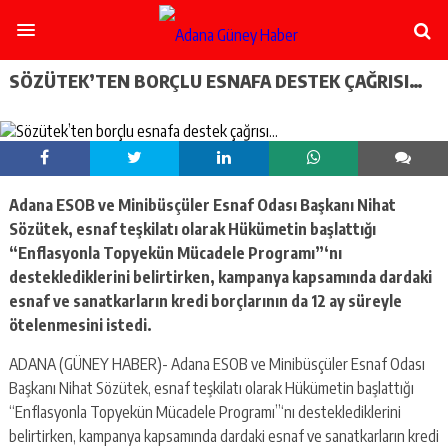
şişli
escort
-
ataşehir
SÖZÜTEK’TEN BORÇLU ESNAFA DESTEK ÇAĞRISI…
escort
-
kadıköy
escort
-
pendik
Adana ESOB ve Minibüsçüler Esnaf Odası Başkanı Nihat
escort
Sözütek, esnaf teşkilatı olarak Hükümetin başlattığı
-
ümraniye
“Enflasyonla Topyekün Mücadele Programı”‘nı
escort
desteklediklerini belirtirken, kampanya kapsamında dardaki
-
esnaf ve sanatkarların kredi borçlarının da 12 ay süreyle
mecidiyeköy
ötelenmesini istedi.
escort
-
ADANA (GÜNEY HABER)- Adana ESOB ve Minibüsçüler Esnaf Odası
taksim
Başkanı Nihat Sözütek, esnaf teşkilatı olarak Hükümetin başlattığı
escort
-
“Enflasyonla Topyekün Mücadele Programı”‘nı desteklediklerini
beşiktaş
belirtirken, kampanya kapsamında dardaki esnaf ve sanatkarların kredi