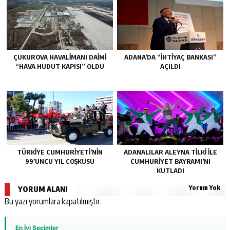
ÇUKUROVA HAVALİMANI DAİMİ
ADANA’DA “İHTİYAÇ BANKASI”
“HAVA HUDUT KAPISI” OLDU
AÇILDI
TÜRKİYE CUMHURİYETİ’NİN
ADANALILAR ALEYNA TİLKİ İLE
99’UNCU YIL COŞKUSU
CUMHURİYET BAYRAMI’NI
KUTLADI
Yorum Yok
YORUM ALANI
Bu yazı yorumlara kapatılmıştır.
En İyi Seçimler