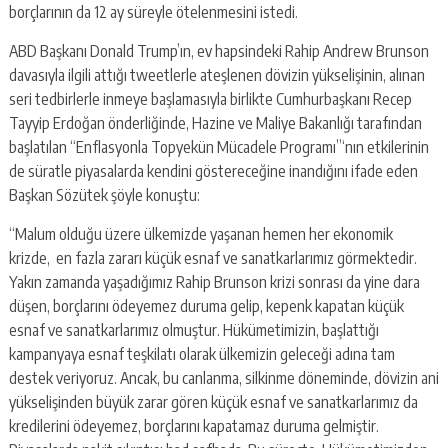
escort
borçlarının da 12 ay süreyle ötelenmesini istedi.
-
kartal
ABD Başkanı Donald Trump’ın, ev hapsindeki Rahip Andrew Brunson
escort
davasıyla ilgili attığı tweetlerle ateşlenen dövizin yükselişinin, alınan
-
seri tedbirlerle inmeye başlamasıyla birlikte Cumhurbaşkanı Recep
maltepe
escort
Tayyip Erdoğan önderliğinde, Hazine ve Maliye Bakanlığı tarafından
başlatılan “Enflasyonla Topyekün Mücadele Programı”‘nın etkilerinin
de süratle piyasalarda kendini göstereceğine inandığını ifade eden
Başkan Sözütek şöyle konuştu:
“Malum olduğu üzere ülkemizde yaşanan hemen her ekonomik
krizde, en fazla zararı küçük esnaf ve sanatkarlarımız görmektedir.
Yakın zamanda yaşadığımız Rahip Brunson krizi sonrası da yine dara
düşen, borçlarını ödeyemez duruma gelip, kepenk kapatan küçük
esnaf ve sanatkarlarımız olmuştur. Hükümetimizin, başlattığı
kampanyaya esnaf teşkilatı olarak ülkemizin geleceği adına tam
destek veriyoruz. Ancak, bu canlanma, silkinme döneminde, dövizin ani
yükselişinden büyük zarar gören küçük esnaf ve sanatkarlarımız da
kredilerini ödeyemez, borçlarını kapatamaz duruma gelmiştir.