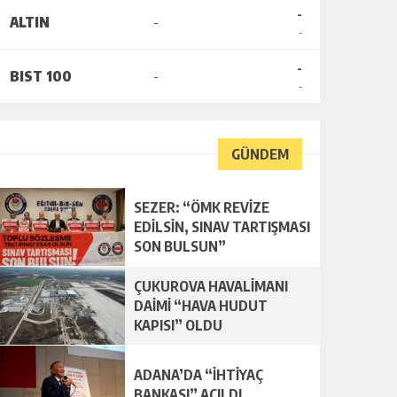
-
ALTIN
-
-
-
BIST 100
-
-
GÜNDEM
SEZER: “ÖMK REVİZE
EDİLSİN, SINAV TARTIŞMASI
SON BULSUN”
ÇUKUROVA HAVALİMANI
DAİMİ “HAVA HUDUT
KAPISI” OLDU
ADANA’DA “İHTİYAÇ
BANKASI” AÇILDI