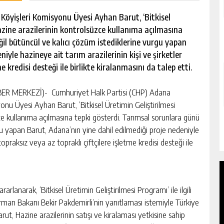
öyişleri Komisyonu Üyesi Ayhan Barut, ‘Bitkisel
zine arazilerinin kontrolsüzce kullanıma açılmasına
ğil bütüncül ve kalıcı çözüm istediklerine vurgu yapan
iyle hazineye ait tarım arazilerinin kişi ve şirketler
e kredisi desteği ile birlikte kiralanmasını da talep etti.
ER MERKEZİ)- Cumhuriyet Halk Partisi (CHP) Adana
nu Üyesi Ayhan Barut, ‘Bitkisel Üretimin Geliştirilmesi
e kullanıma açılmasına tepki gösterdi. Tarımsal sorunlara günü
rgu yapan Barut, Adana’nın yine dahil edilmediği proje nedeniyle
topraksız veya az topraklı çiftçilere işletme kredisi desteği ile
rlanarak, ‘Bitkisel Üretimin Geliştirilmesi Programı’ ile ilgili
man Bakanı Bekir Pakdemirli’nin yanıtlaması istemiyle Türkiye
t, Hazine arazilerinin satışı ve kiralaması yetkisine sahip