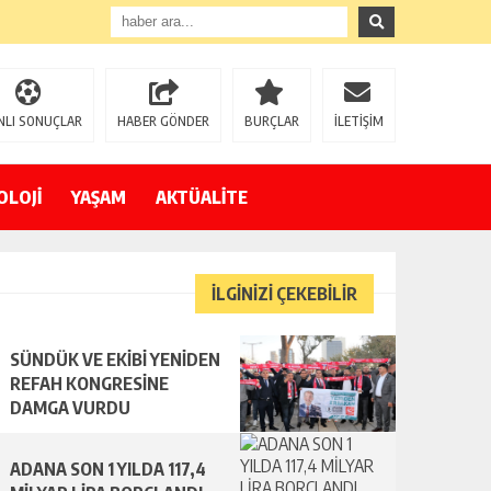
NLI SONUÇLAR
HABER GÖNDER
BURÇLAR
İLETİŞİM
OLOJİ
YAŞAM
AKTÜALİTE
İLGİNİZİ ÇEKEBİLİR
SÜNDÜK VE EKİBİ YENİDEN
REFAH KONGRESİNE
DAMGA VURDU
ADANA SON 1 YILDA 117,4