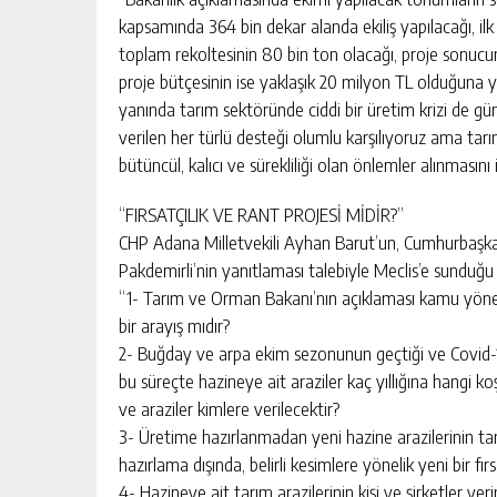
kapsamında 364 bin dekar alanda ekiliş yapılacağı, il
toplam rekoltesinin 80 bin ton olacağı, proje sonucun
proje bütçesinin ise yaklaşık 20 milyon TL olduğuna y
yanında tarım sektöründe ciddi bir üretim krizi de gü
verilen her türlü desteği olumlu karşılıyoruz ama tarı
bütüncül, kalıcı ve sürekliliği olan önlemler alınmasını 
“FIRSATÇILIK VE RANT PROJESİ MİDİR?”
CHP Adana Milletvekili Ayhan Barut’un, Cumhurbaşka
Pakdemirli’nin yanıtlaması talebiyle Meclis’e sunduğu
“1- Tarım ve Orman Bakanı’nın açıklaması kamu yönet
bir arayış mıdır?
2- Buğday ve arpa ekim sezonunun geçtiği ve Covid-1
bu süreçte hazineye ait araziler kaç yıllığına hangi k
ve araziler kimlere verilecektir?
3- Üretime hazırlanmadan yeni hazine arazilerinin t
hazırlama dışında, belirli kesimlere yönelik yeni bir fır
4- Hazineye ait tarım arazilerinin kişi ve şirketler yer