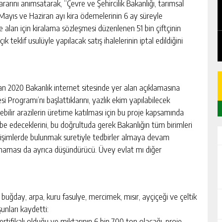
EDEN
CHICKEN ROAD: LE MANUEL COMPLET
ararını anımsatarak, “Çevre ve Şehircilik Bakanlığı, tarımsal
DU GAME DE CASINO TACTIQUE
 Mayıs ve Haziran ayı kira ödemelerinin 6 ay süreyle
 alan için kiralama sözleşmesi düzenlenen 51 bin çiftçinin
GÜNLÜK HABER AKIŞI
 teklif usulüyle yapılacak satış ihalelerinin iptal edildiğini
n 2020 Bakanlık internet sitesinde yer alan açıklamasına
si Programı’nı başlattıklarını, yazlık ekim yapılabilecek
ebilir arazilerin üretime katılması için bu proje kapsamında
hibe edeceklerini, bu doğrultuda gerek Bakanlığın tüm birimleri
rişimlerde bulunmak suretiyle tedbirler almaya devam
 almaması da ayrıca düşündürücü. Üvey evlat mı diğer
 buğday, arpa, kuru fasulye, mercimek, mısır, ayçiçeği ve çeltik
unları kaydetti:
rtifikalı olduğu ve miktarının 6 bin 700 ton olacağı, proje