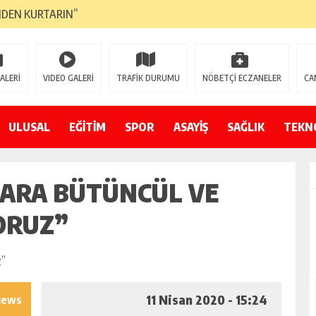
NDEN KURTARIN”
CANAVARI YEDİ
LMAZ”
ALERİ
VIDEO GALERİ
TRAFİK DURUMU
NÖBETÇİ ECZANELER
CA
A ÇEVİRİYOR
ZIN YENİ GÖZDESİ OLACAK”
ULUSAL
EĞİTİM
SPOR
ASAYİŞ
SAĞLIK
TEKN
 AÇILDI
ARA BÜTÜNCÜL VE
PATILMAYACAĞINI KAMUOYUNA AÇIKLAYIN”
NDE DURMAYA DAVET EDİYORUZ”
YORUZ”
ÖDÜLÜ”
11 Nisan 2020 - 15:24
iews