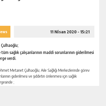
11 Nisan 2020 - 15:21
iews
 Çulhaoğlu;
 tüm sağlık çalışanlarının maddi sorunlarının giderilmesi
rge verdi.
ehmet Metanet Çulhaoğlu; Aile Sağlığı Merkezlerinde görev
arının giderilmesi ve şiddetin önlenmesi için sağlık
rgesinde ;
rev yapan 25.000 Aile Hekimimiz ve Aile Sağlık Elemanı
i ve 5258 sayılı Aile Hekimliği Kanunu ve 25.01.2013 tarihli ve
ği Uygulama Yönetmeliği ile kendilerine verilen görevleri