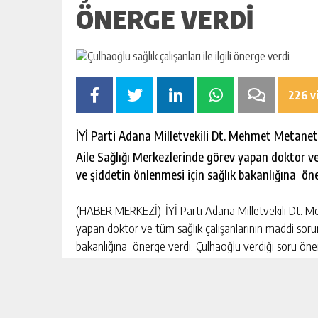
ÖNERGE VERDI
226 v
İYİ Parti Adana Milletvekili Dt. Mehmet Metanet
Aile Sağlığı Merkezlerinde görev yapan doktor ve
ve şiddetin önlenmesi için sağlık bakanlığına öne
(HABER MERKEZİ)-İYİ Parti Adana Milletvekili Dt. M
yapan doktor ve tüm sağlık çalışanlarının maddi sorunl
bakanlığına önerge verdi. Çulhaoğlu verdiği soru öne
“Ülkemizdeki 8.000 Aile Sağlığı Merkezinde (ASM) gö
(Hemşire, Ebe, Sağlık Memurları vb.), 24/11/2004 tarihl
28539 sayılı Resmi Gazete’de yayımlanan Aile Hekimli