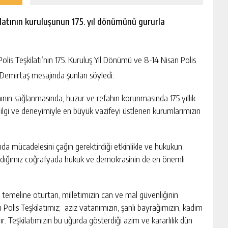
latının kuruluşunun 175. yıl dönümünü gururla
olis Teşkilatı’nın 175. Kuruluş Yıl Dönümü ve 8-14 Nisan Polis
 Demirtaş mesajında şunları söyledi:
mının sağlanmasında, huzur ve refahın korunmasında 175 yıllık
ilgi ve deneyimiyle en büyük vazifeyi üstlenen kurumlarımızın
da mücadelesini çağın gerektirdiği etkinlikle ve hukukun
şadığımız coğrafyada hukuk ve demokrasinin de en önemli
k temeline oturtan, milletimizin can ve mal güvenliğinin
n Polis Teşkilatımız; aziz vatanımızın, şanlı bayrağımızın, kadim
r. Teşkilatımızın bu uğurda gösterdiği azim ve kararlılık dün