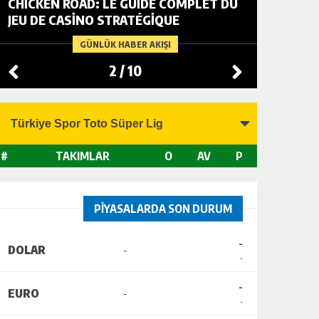
CHICKEN ROAD: LE GUIDE COMPLET DU
FOWL R
JEU DE CASINO STRATÉGIQUE
TACTIC
CHANGI
GÜNLÜK HABER AKIŞI
2
/
10
#
TAKIMLAR
O
AV
P
PİYASALARDA SON DURUM
-
DOLAR
-
-
-
EURO
-
-