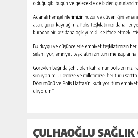
olduğu gibi bugün ve gelecekte de bizleri gururland
Adanalı hemşehrilerimizin huzur ve güvenliğini emane
atan, gurur kaynağımız Polis Teşkilatımızı daha iler
buradan bir kez daha açık yüreklilikle ifade etmek ist
Bu duygu ve düşüncelerle emniyet teşkilatımızın her k
selamlıyor; emniyet teşkilatımızın tüm mensuplarına
Görevleri başında şehit olan kahraman polislerimizi 
sunuyorum. Ülkemize ve milletimize, her türlü şartta 
Dönümünü ve Polis Haftası’nı kutluyor; tüm emniyet 
diliyorum.”
ÇULHAOĞLU SAĞLIK Ç