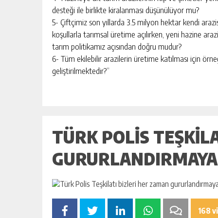
desteği ile birlikte kiralanması düşünülüyor mu?
5- Çiftçimiz son yıllarda 3.5 milyon hektar kendi arazi
koşullarla tarımsal üretime açılırken, yeni hazine ara
tarım politikamız açısından doğru mudur?
6- Tüm ekilebilir arazilerin üretime katılması için örn
geliştirilmektedir?”
TÜRK POLIS TEŞKIL
GURURLANDIRMAYA
168 v