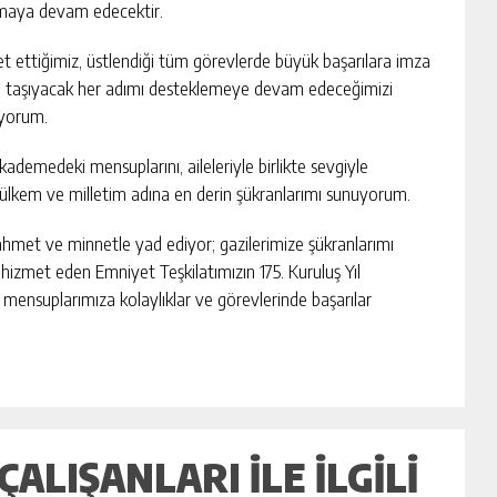
ırmaya devam edecektir.
t ettiğimiz, üstlendiği tüm görevlerde büyük başarılara imza
iye taşıyacak her adımı desteklemeye devam edeceğimizi
iyorum.
ademedeki mensuplarını, aileleriyle birlikte sevgiyle
 ülkem ve milletim adına en derin şükranlarımı sunuyorum.
rahmet ve minnetle yad ediyor; gazilerimize şükranlarımı
hizmet eden Emniyet Teşkilatımızın 175. Kuruluş Yıl
mensuplarımıza kolaylıklar ve görevlerinde başarılar
ALIŞANLARI ILE ILGILI