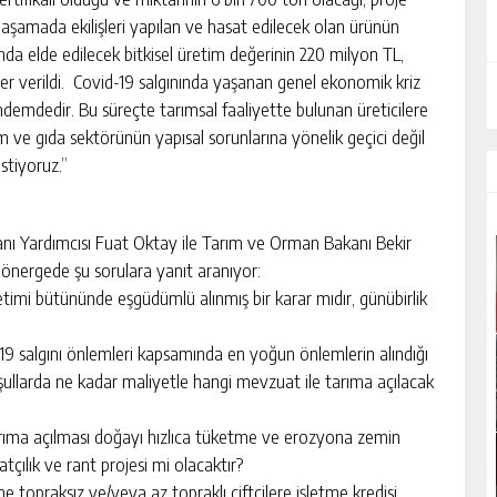
k aşamada ekilişleri yapılan ve hasat edilecek olan ürünün
da elde edilecek bitkisel üretim değerinin 220 milyon TL,
er verildi. Covid-19 salgınında yaşanan genel ekonomik kriz
ndemdedir. Bu süreçte tarımsal faaliyette bulunan üreticilere
m ve gıda sektörünün yapısal sorunlarına yönelik geçici değil
istiyoruz.”
nı Yardımcısı Fuat Oktay ile Tarım ve Orman Bakanı Bekir
 önergede şu sorulara yanıt aranıyor:
imi bütününde eşgüdümlü alınmış bir karar mıdır, günübirlik
9 salgını önlemleri kapsamında en yoğun önlemlerin alındığı
oşullarda ne kadar maliyetle hangi mevzuat ile tarıma açılacak
arıma açılması doğayı hızlıca tüketme ve erozyona zemin
satçılık ve rant projesi mi olacaktır?
ine topraksız ve/veya az topraklı çiftçilere işletme kredisi