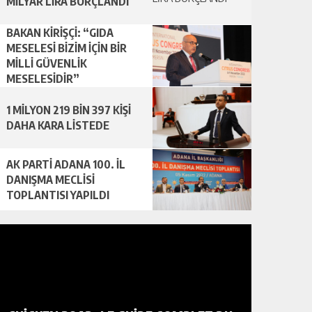
MİLYAR LİRA BORÇLANDI
BAKAN KİRİŞÇİ: “GIDA
MESELESİ BİZİM İÇİN BİR
MİLLİ GÜVENLİK
MESELESİDİR”
1 MİLYON 219 BİN 397 KİŞİ
DAHA KARA LİSTEDE
AK PARTİ ADANA 100. İL
DANIŞMA MECLİSİ
TOPLANTISI YAPILDI