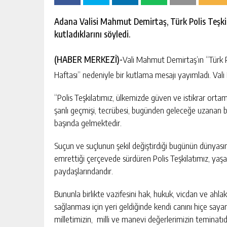
Adana Valisi Mahmut Demirtaş, Türk Polis Teşki
kutladıklarını söyledi.
(HABER MERKEZİ)-
Vali Mahmut Demirtaş’ın ‘‘Türk P
Haftası’’ nedeniyle bir kutlama mesajı yayımladı. Vali
“Polis Teşkilatımız, ülkemizde güven ve istikrar orta
şanlı geçmişi, tecrübesi, bugünden geleceğe uzanan b
başında gelmektedir.
Suçun ve suçlunun şekil değiştirdiği bugünün dünyasın
emrettiği çerçevede sürdüren Polis Teşkilatımız, ya
paydaşlarındandır.
Bununla birlikte vazifesini hak, hukuk, vicdan ve ahla
sağlanması için yeri geldiğinde kendi canını hiçe saya
milletimizin, milli ve manevi değerlerimizin teminatıdı