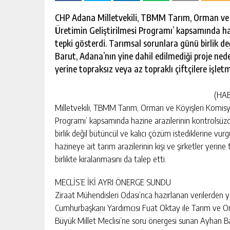
escort
-
CHP Adana Milletvekili, TBMM Tarım, Orman ve K
kartal
Üretimin Geliştirilmesi Programı’ kapsamında ha
escort
-
tepki gösterdi. Tarımsal sorunlara günü birlik de
maltepe
Barut, Adana’nın yine dahil edilmediği proje neden
escort
yerine topraksız veya az topraklı çiftçilere işletm
(HAB
Milletvekili, TBMM Tarım, Orman ve Köyişleri Komisyo
Programı’ kapsamında hazine arazilerinin kontrolsüzc
birlik değil bütüncül ve kalıcı çözüm istediklerine vu
hazineye ait tarım arazilerinin kişi ve şirketler yerine 
birlikte kiralanmasını da talep etti.
MECLİS’E İKİ AYRI ÖNERGE SUNDU
Ziraat Mühendisleri Odası’nca hazırlanan verilerden yara
Cumhurbaşkanı Yardımcısı Fuat Oktay ile Tarım ve Or
Büyük Millet Meclisi’ne soru önergesi sunan Ayhan Baru