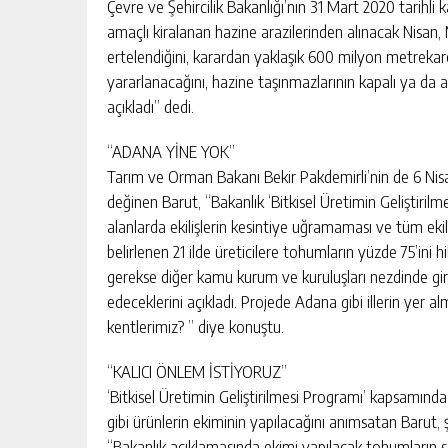
BAHÇE’DE 2 KATLI BİNA MAHKEM
Çevre ve Şehircilik Bakanlığı’nın 31 Mart 2020 tarihli k
SATILIK
amaçlı kiralanan hazine arazilerinden alınacak Nisan,
ertelendiğini, karardan yaklaşık 600 milyon metrekare
GÜNLÜK HABER AKIŞI
yararlanacağını, hazine taşınmazlarının kapalı ya da açık
açıkladı” dedi.
“ADANA YİNE YOK”
Tarım ve Orman Bakanı Bekir Pakdemirli’nin de 6 Nisa
değinen Barut, “Bakanlık ‘Bitkisel Üretimin Geliştirilme
alanlarda ekilişlerin kesintiye uğramaması ve tüm ekil
belirlenen 21 ilde üreticilere tohumların yüzde 75’ini 
gerekse diğer kamu kurum ve kuruluşları nezdinde gi
edeceklerini açıkladı. Projede Adana gibi illerin yer
kentlerimiz? ” diye konuştu.
“KALICI ÖNLEM İSTİYORUZ”
‘Bitkisel Üretimin Geliştirilmesi Programı’ kapsamında
gibi ürünlerin ekiminin yapılacağını anımsatan Barut, ş
“Bakanlık açıklamasında ekimi yapılacak tohumların se