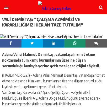
şişli
escort
-
ataşehir
VALI DEMIRTAŞ: “ÇALIŞMA AZMIMIZI VE
escort
KARARLILIĞIMIZI HER AN TAZE TUTALIM”
-
kadıköy
escort
-
pendik
escort
Adana Valisi Mahmut Demirtaş, vatandaşa hizmet etme
-
ümraniye
noktasında tüm kamu kurumlarının üzerine düşen
escort
sorumluluğu layıkıyla yerine getirmesi gerektiğini söyledi.
-
mecidiyeköy
(HABER MERKEZİ) – Adana Valisi Mahmut Demirtaş, vatandaşa hizmet
escort
etme noktasında tüm kamu kurumlarının üzerine düşen sorumluluğu
-
layıkıyla yerine getirmesi gerektiğini söyledi.
taksim
Vali Demirtaş, Karayolları 57. Şube Şefliği, Çevre ve Şehircilik İl
escort
-
Müdürlüğü ile İlbank A.Ş. Adana Bölge Müdürlüğünü ziyaret ederek
beşiktaş
kurumlarca gerçekleştirilen çalışmalarla ilgili bilgiler aldı.