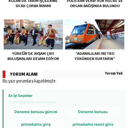
KOZAN’DA TARIM IŞÇILERINE
POLİS KAN VERİP, KÖK HÜCRE VE
SICAK ÇORBA IKRAMI
ORGAN BAĞIŞINDA BULUNDU
YÜREĞİR’DE AKŞAM ÇAYI
“ADANALILARI METRO
BULUŞMALARI DEVAM EDİYOR
YÜKÜNDEN KURTARIN”
Yorum Yok
YORUM ALANI
Bu yazı yorumlara kapatılmıştır.
En İyi Seçimler
Uzman değerlendirmesi ile seçilmiş
Deneme bonusu güncel
Deneme bonusu
primebahis giriş
primebahis resmi giris