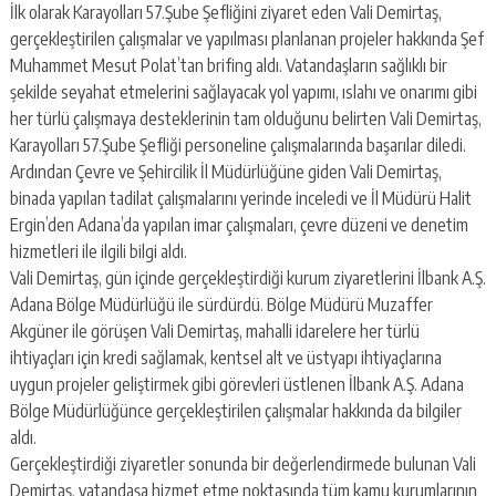
escort
İlk olarak Karayolları 57.Şube Şefliğini ziyaret eden Vali Demirtaş,
-
gerçekleştirilen çalışmalar ve yapılması planlanan projeler hakkında Şef
kartal
Muhammet Mesut Polat’tan brifing aldı. Vatandaşların sağlıklı bir
escort
-
şekilde seyahat etmelerini sağlayacak yol yapımı, ıslahı ve onarımı gibi
maltepe
her türlü çalışmaya desteklerinin tam olduğunu belirten Vali Demirtaş,
escort
Karayolları 57.Şube Şefliği personeline çalışmalarında başarılar diledi.
Ardından Çevre ve Şehircilik İl Müdürlüğüne giden Vali Demirtaş,
binada yapılan tadilat çalışmalarını yerinde inceledi ve İl Müdürü Halit
Ergin’den Adana’da yapılan imar çalışmaları, çevre düzeni ve denetim
hizmetleri ile ilgili bilgi aldı.
Vali Demirtaş, gün içinde gerçekleştirdiği kurum ziyaretlerini İlbank A.Ş.
Adana Bölge Müdürlüğü ile sürdürdü. Bölge Müdürü Muzaffer
Akgüner ile görüşen Vali Demirtaş, mahalli idarelere her türlü
ihtiyaçları için kredi sağlamak, kentsel alt ve üstyapı ihtiyaçlarına
uygun projeler geliştirmek gibi görevleri üstlenen İlbank A.Ş. Adana
Bölge Müdürlüğünce gerçekleştirilen çalışmalar hakkında da bilgiler
aldı.
Gerçekleştirdiği ziyaretler sonunda bir değerlendirmede bulunan Vali
Demirtaş, vatandaşa hizmet etme noktasında tüm kamu kurumlarının