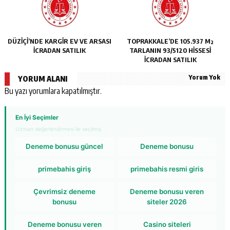
DÜZİÇİ’NDE KARGİR EV VE ARSASI
TOPRAKKALE’DE 105.937 M²
İCRADAN SATILIK
TARLANIN 93/5120 HİSSESİ
İCRADAN SATILIK
Yorum Yok
YORUM ALANI
Bu yazı yorumlara kapatılmıştır.
En İyi Seçimler
Uzman değerlendirmesi ile seçilmiş
Deneme bonusu güncel
Deneme bonusu
primebahis giriş
primebahis resmi giris
Çevrimsiz deneme
Deneme bonusu veren
bonusu
siteler 2026
Deneme bonusu veren
Casino siteleri