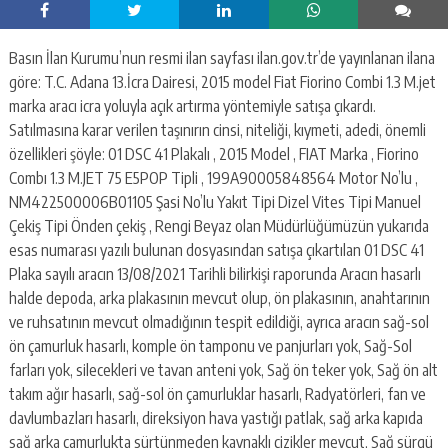
escort
-
kartal
Basın İlan Kurumu’nun resmi ilan sayfası ilan.gov.tr’de yayınlanan ilana
escort
-
göre: T.C. Adana 13.İcra Dairesi, 2015 model Fiat Fiorino Combi 1.3 M.jet
maltepe
marka aracı icra yoluyla açık artırma yöntemiyle satışa çıkardı.
escort
Satılmasına karar verilen taşınırın cinsi, niteliği, kıymeti, adedi, önemli
özellikleri şöyle: 01 DSC 41 Plakalı , 2015 Model , FIAT Marka , Fiorino
Combı 1.3 M.JET 75 E5POP Tipli , 199A90005848564 Motor No’lu ,
NM422500006B01105 Şasi No’lu Yakıt Tipi Dizel Vites Tipi Manuel
Çekiş Tipi Önden çekiş , Rengi Beyaz olan Müdürlüğümüzün yukarıda
esas numarası yazılı bulunan dosyasından satışa çıkartılan 01 DSC 41
Plaka sayılı aracın 13/08/2021 Tarihli bilirkişi raporunda Aracın hasarlı
halde depoda, arka plakasının mevcut olup, ön plakasının, anahtarının
ve ruhsatının mevcut olmadığının tespit edildiği, ayrıca aracın sağ-sol
ön çamurluk hasarlı, komple ön tamponu ve panjurları yok, Sağ-Sol
farları yok, silecekleri ve tavan anteni yok, Sağ ön teker yok, Sağ ön alt
takım ağır hasarlı, sağ-sol ön çamurluklar hasarlı, Radyatörleri, fan ve
davlumbazları hasarlı, direksiyon hava yastığı patlak, sağ arka kapıda
sağ arka çamurlukta sürtünmeden kaynaklı çizikler mevcut, Sağ sürgü