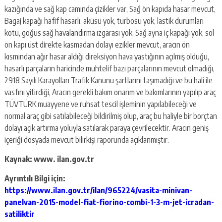
kazığında ve sağ kap camında çizikler var, Sağ ön kapıda hasar mevcut,
Bagaj kapağı hafif hasarlı, aküsü yok, turbosu yok, lastik durumları
kötü, göğüs sağ havalandırma ızgarası yok, Sağ ayna iç kapağı yok, sol
ön kapı üst direkte kasmadan dolayı ezikler mevcut, aracın ön
kısmından ağır hasar aldığı direksiyon hava yastığının açılmış olduğu,
hasarlı parçaların haricinde muhtelif bazı parçalarının mevcut olmadığı,
2918 Sayılı Karayolları Trafik Kanunu şartlarını taşımadığı ve bu hali ile
vasfını yitirdiği, Aracın gerekli bakım onarım ve bakımlarının yapılıp araç
TÜVTÜRK muayyene ve ruhsat tescil işleminin yapılabileceği ve
normal araç gibi satılabileceği bildirilmiş olup, araç bu haliyle bir borçtan
dolayı açık artırma yoluyla satılarak paraya çevrilecektir. Aracın geniş
içeriği dosyada mevcut bilirkişi raporunda açıklanmıştır.
Kaynak: www. ilan.gov.tr
Ayrıntılı Bilgi için:
https://www.ilan.gov.tr/ilan/965224/vasita-minivan-
panelvan-2015-model-fiat-fiorino-combi-1-3-m-jet-icradan-
satiliktir