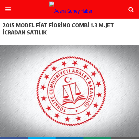
şişli
escort
-
ataşehir
2015 MODEL FİAT FİORİNO COMBİ 1.3 M.JET
escort
İCRADAN SATILIK
-
kadıköy
escort
-
pendik
escort
-
ümraniye
escort
-
mecidiyeköy
escort
-
taksim
escort
-
beşiktaş