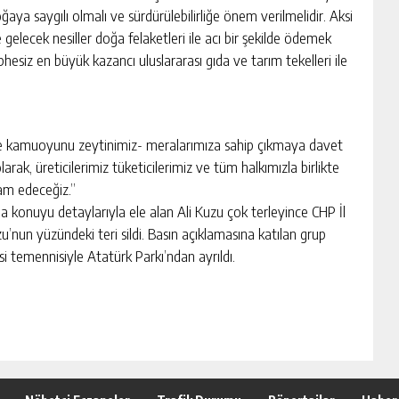
aya saygılı olmalı ve sürdürülebilirliğe önem verilmelidir. Aksi
e gelecek nesiller doğa felaketleri ile acı bir şekilde ödemek
hesiz en büyük kazancı uluslararası gıda ve tarım tekelleri ile
ve kamuoyunu zeytinimiz- meralarımıza sahip çıkmaya davet
ak, üreticilerimiz tüketicilerimiz ve tüm halkımızla birlikte
am edeceğiz.”
 konuyu detaylarıyla ele alan Ali Kuzu çok terleyince CHP İl
’nun yüzündeki teri sildi. Basın açıklamasına katılan grup
i temennisiyle Atatürk Parkı’ndan ayrıldı.