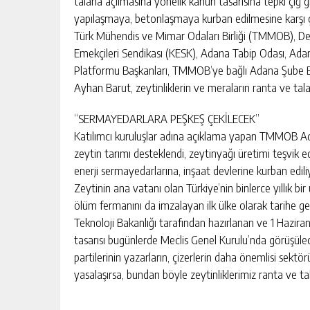
talana açılmasına yönelik kanun tasarısına tepki çığ 
yapılaşmaya, betonlaşmaya kurban edilmesine karşı ç
Türk Mühendis ve Mimar Odaları Birliği (TMMOB), De
Emekçileri Sendikası (KESK), Adana Tabip Odası, Ad
Platformu Başkanları, TMMOB’ye bağlı Adana Şube Baş
Ayhan Barut, zeytinliklerin ve meraların ranta ve tala
“SERMAYEDARLARA PEŞKEŞ ÇEKİLECEK”
Katılımcı kuruluşlar adına açıklama yapan TMMOB Adan
zeytin tarımı desteklendi, zeytinyağı üretimi teşvik 
enerji sermayedarlarına, inşaat devlerine kurban edil
Zeytinin ana vatanı olan Türkiye’nin binlerce yıllık b
ölüm fermanını da imzalayan ilk ülke olarak tarihe 
Teknoloji Bakanlığı tarafından hazırlanan ve 1 Haziran’d
tasarısı bugünlerde Meclis Genel Kurulu’nda görüşülec
partilerinin yazarların, çizerlerin daha önemlisi sektö
yasalaşırsa, bundan böyle zeytinliklerimiz ranta ve tal