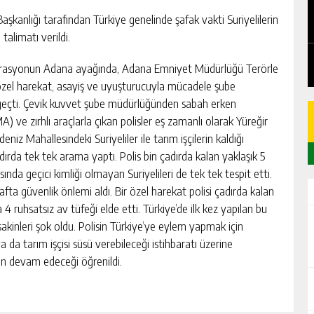
EDEN
CHICKEN ROAD: LE MANUEL COMPLET
DU GAME DE CASINO TACTIQUE
kanlığı tarafından Türkiye genelinde şafak vakti Suriyelilerin
talimatı verildi.
GÜNLÜK HABER AKIŞI
operasyonun Adana ayağında, Adana Emniyet Müdürlüğü Terörle
özel harekat, asayiş ve uyuşturucuyla mücadele şube
 geçti. Çevik kuvvet şube müdürlüğünden sabah erken
ve zırhlı araçlarla çıkan polisler eş zamanlı olarak Yüreğir
eniz Mahallesindeki Suriyeliler ile tarım işçilerin kaldığı
dırda tek tek arama yaptı. Polis bin çadırda kalan yaklaşık 5
sında geçici kimliği olmayan Suriyelileri de tek tek tespit etti.
afta güvenlik önlemi aldı. Bir özel harekat polisi çadırda kalan
4 ruhsatsız av tüfeği elde etti. Türkiye’de ilk kez yapılan bu
akinleri şok oldu. Polisin Türkiye’ye eylem yapmak için
a da tarım işçisi süsü verebileceği istihbaratı üzerine
ın devam edeceği öğrenildi.