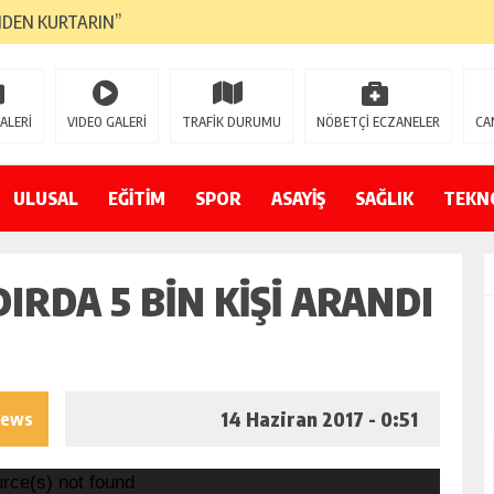
NDEN KURTARIN”
CANAVARI YEDİ
LMAZ”
ALERİ
VIDEO GALERİ
TRAFİK DURUMU
NÖBETÇİ ECZANELER
CA
A ÇEVİRİYOR
ZIN YENİ GÖZDESİ OLACAK”
ULUSAL
EĞİTİM
SPOR
ASAYİŞ
SAĞLIK
TEKN
 AÇILDI
IRDA 5 BIN KIŞI ARANDI
PATILMAYACAĞINI KAMUOYUNA AÇIKLAYIN”
NDE DURMAYA DAVET EDİYORUZ”
ÖDÜLÜ”
14 Haziran 2017 - 0:51
iews
urce(s) not found