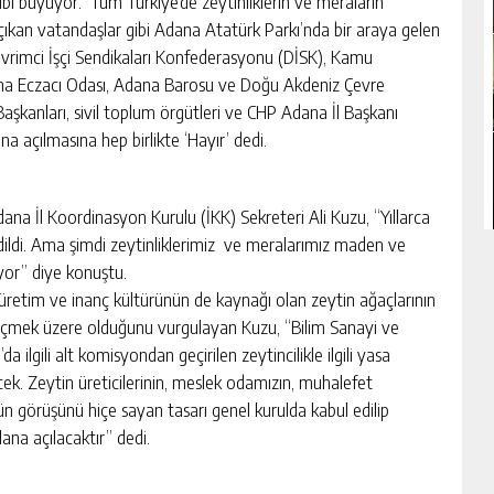
gibi büyüyor. Tüm Türkiye’de zeytinliklerin ve meraların
ıkan vatandaşlar gibi Adana Atatürk Parkı’nda bir araya gelen
vrimci İşçi Sendikaları Konfederasyonu (DİSK), Kamu
ana Eczacı Odası, Adana Barosu ve Doğu Akdeniz Çevre
kanları, sivil toplum örgütleri ve CHP Adana İl Başkanı
na açılmasına hep birlikte ‘Hayır’ dedi.
a İl Koordinasyon Kurulu (İKK) Sekreteri Ali Kuzu, “Yıllarca
edildi. Ama şimdi zeytinliklerimiz ve meralarımız maden ve
iyor” diye konuştu.
ir üretim ve inanç kültürünün de kaynağı olan zeytin ağaçlarının
geçmek üzere olduğunu vurgulayan Kuzu, “Bilim Sanayi ve
a ilgili alt komisyondan geçirilen zeytincilikle ilgili yasa
ek. Zeytin üreticilerinin, meslek odamızın, muhalefet
rün görüşünü hiçe sayan tasarı genel kurulda kabul edilip
ana açılacaktır” dedi.