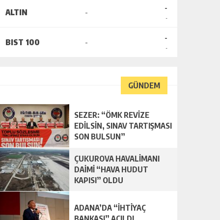
-
ALTIN
-
-
-
BIST 100
-
-
GÜNDEM
SEZER: “ÖMK REVİZE
EDİLSİN, SINAV TARTIŞMASI
SON BULSUN”
ÇUKUROVA HAVALİMANI
DAİMİ “HAVA HUDUT
KAPISI” OLDU
ADANA’DA “İHTİYAÇ
BANKASI” AÇILDI