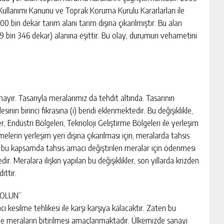
 Kullanımı Kanunu ve Toprak Koruma Kurulu Kararlarları ile
 bin dekar tarım alanı tarım dışına çıkarılmıştır. Bu alan
69 bin 346 dekar) alanına eşittir. Bu olay, durumun vehametini
hayır. Tasarıyla meralarımız da tehdit altında. Tasarının
nin birinci fıkrasına (i) bendi eklenmektedir. Bu değişiklikle,
r, Endüstri Bölgeleri, Teknoloji Geliştirme Bölgeleri ile yerleşim
melerin yerleşim yeri dışına çıkarılması için, meralarda tahsis
ca bu kapsamda tahsis amacı değiştirilen meralar için ödenmesi
r. Meralara ilişkin yapılan bu değişiklikler, son yıllarda krizden
ittir.
 OLUN”
ı kesilme tehlikesi ile karşı karşıya kalacaktır. Zaten bu
le meraların bitirilmesi amaçlanmaktadır. Ülkemizde sanayi