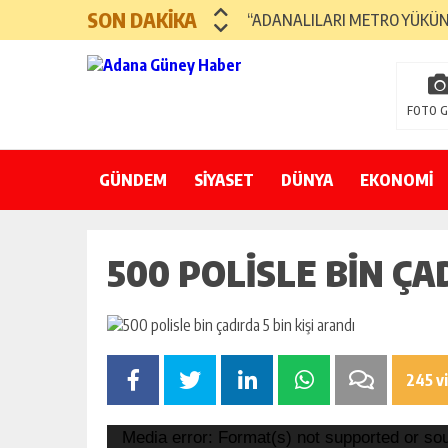
şişli
SON DAKİKA
“ADANALILARI METRO YÜKÜ
escort
-
BULUT: SOFRAYI ENFLASYON 
ataşehir
escort
“TARIM OLMADAN YAŞAM O
-
FOTO G
kadıköy
PARMAKLI NARENCİYE ŞAŞKIN
escort
-
GÜNDEM
SİYASET
KOCAİSPİR: “MİSİS ADANA’MI
DÜNYA
EKONOMİ
pendik
escort
ADANA’DA “İHTİYAÇ BANKASI”
-
KÜLTÜR-SANAT
ümraniye
500 POLISLE BIN ÇAD
“ADANA HAVALİMANI’NIN KA
escort
-
“ULAŞTIRMA BAKANINI SÖZÜ
mecidiyeköy
escort
SEYTİM’E “EN İYİ TEKNOLOJİ 
-
taksim
245 v
escort
-
beşiktaş
Video
Media error: Format(s) not supported or so