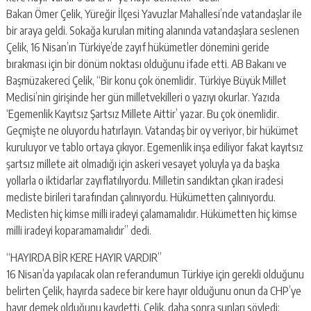
escort
Bakan Ömer Çelik, Yüreğir İlçesi Yavuzlar Mahallesi’nde vatandaşlar ile
-
kartal
bir araya geldi. Sokağa kurulan miting alanında vatandaşlara seslenen
escort
Çelik, 16 Nisan’ın Türkiye’de zayıf hükümetler dönemini geride
-
bırakması için bir dönüm noktası olduğunu ifade etti. AB Bakanı ve
maltepe
Başmüzakereci Çelik, “Bir konu çok önemlidir. Türkiye Büyük Millet
escort
Meclisi’nin girişinde her gün milletvekilleri o yazıyı okurlar. Yazıda
‘Egemenlik Kayıtsız Şartsız Millete Aittir’ yazar. Bu çok önemlidir.
Geçmişte ne oluyordu hatırlayın. Vatandaş bir oy veriyor, bir hükümet
kuruluyor ve tablo ortaya çıkıyor. Egemenlik inşa ediliyor fakat kayıtsız
şartsız millete ait olmadığı için askeri vesayet yoluyla ya da başka
yollarla o iktidarlar zayıflatılıyordu. Milletin sandıktan çıkan iradesi
mecliste birileri tarafından çalınıyordu. Hükümetten çalınıyordu.
Meclisten hiç kimse milli iradeyi çalamamalıdır. Hükümetten hiç kimse
milli iradeyi koparamamalıdır” dedi.
“HAYIRDA BİR KERE HAYIR VARDIR”
16 Nisan’da yapılacak olan referandumun Türkiye için gerekli olduğunu
belirten Çelik, hayırda sadece bir kere hayır olduğunu onun da CHP’ye
hayır demek olduğunu kaydetti. Çelik, daha sonra şunları söyledi: