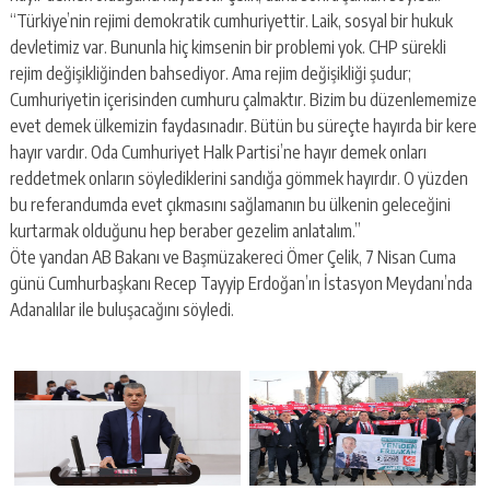
“Türkiye’nin rejimi demokratik cumhuriyettir. Laik, sosyal bir hukuk
devletimiz var. Bununla hiç kimsenin bir problemi yok. CHP sürekli
rejim değişikliğinden bahsediyor. Ama rejim değişikliği şudur;
Cumhuriyetin içerisinden cumhuru çalmaktır. Bizim bu düzenlememize
evet demek ülkemizin faydasınadır. Bütün bu süreçte hayırda bir kere
hayır vardır. Oda Cumhuriyet Halk Partisi’ne hayır demek onları
reddetmek onların söylediklerini sandığa gömmek hayırdır. O yüzden
bu referandumda evet çıkmasını sağlamanın bu ülkenin geleceğini
kurtarmak olduğunu hep beraber gezelim anlatalım.”
Öte yandan AB Bakanı ve Başmüzakereci Ömer Çelik, 7 Nisan Cuma
günü Cumhurbaşkanı Recep Tayyip Erdoğan’ın İstasyon Meydanı’nda
Adanalılar ile buluşacağını söyledi.