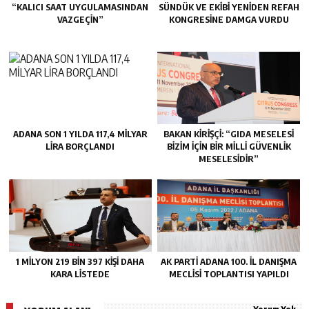
“KALICI SAAT UYGULAMASINDAN
SÜNDÜK VE EKİBİ YENİDEN REFAH
VAZGEÇİN”
KONGRESİNE DAMGA VURDU
ADANA SON 1 YILDA 117,4 MİLYAR
BAKAN KİRİŞÇİ: “GIDA MESELESİ
LİRA BORÇLANDI
BİZİM İÇİN BİR MİLLİ GÜVENLİK
MESELESİDİR”
1 MİLYON 219 BİN 397 KİŞİ DAHA
AK PARTİ ADANA 100. İL DANIŞMA
KARA LİSTEDE
MECLİSİ TOPLANTISI YAPILDI