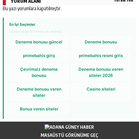
Yorum Yok
YORUM ALANI
Bu yazı yorumlara kapatılmıştır.
En İyi Seçimler
Uzman değerlendirmesi ile seçilmiş
Deneme bonusu güncel
Deneme bonusu
primebahis giriş
primebahis resmi giris
Çevrimsiz deneme
Deneme bonusu veren
bonusu
siteler 2026
Deneme bonusu veren
Casino siteleri
siteler
Bonus veren siteler
MASAÜSTÜ GÖRÜNÜME GEÇ