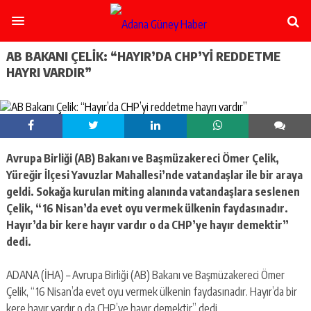
şişli
escort
-
ataşehir
AB BAKANI ÇELIK: “HAYIR’DA CHP’YI REDDETME
escort
HAYRI VARDIR”
-
kadıköy
escort
-
pendik
escort
Avrupa Birliği (AB) Bakanı ve Başmüzakereci Ömer Çelik,
-
ümraniye
Yüreğir İlçesi Yavuzlar Mahallesi’nde vatandaşlar ile bir araya
escort
geldi. Sokağa kurulan miting alanında vatandaşlara seslenen
-
Çelik, “16 Nisan’da evet oyu vermek ülkenin faydasınadır.
mecidiyeköy
Hayır’da bir kere hayır vardır o da CHP’ye hayır demektir”
escort
dedi.
-
taksim
escort
ADANA (İHA) – Avrupa Birliği (AB) Bakanı ve Başmüzakereci Ömer
-
Çelik, “16 Nisan’da evet oyu vermek ülkenin faydasınadır. Hayır’da bir
beşiktaş
kere hayır vardır o da CHP’ye hayır demektir” dedi.