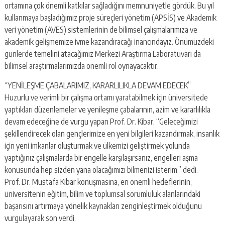
ortamına çok önemli katkılar sağladığını memnuniyetle gördük. Bu yıl
kullanmaya başladığımız proje süreçleri yönetim (APSİS) ve Akademik
veri yönetim (AVES) sistemlerinin de bilimsel çalışmalarımıza ve
akademik gelişmemize ivme kazandıracağı inancındayız. Önümüzdeki
günlerde temelini atacağımız Merkezi Araştırma Laboratuvarı da
bilimsel araştırmalarımızda önemli rol oynayacaktır.
“YENİLEŞME ÇABALARIMIZ, KARARLILIKLA DEVAM EDECEK”
Huzurlu ve verimli bir çalışma ortamı yaratabilmek için üniversitede
yaptıkları düzenlemeler ve yenileşme çabalarının, azim ve kararlılıkla
devam edeceğine de vurgu yapan Prof. Dr. Kibar, “Geleceğimizi
şekillendirecek olan gençlerimize en yeni bilgileri kazandırmak, insanlık
için yeni imkanlar oluşturmak ve ülkemizi geliştirmek yolunda
yaptığınız çalışmalarda bir engelle karşılaşırsanız, engelleri aşma
konusunda hep sizden yana olacağımızı bilmenizi isterim.” dedi.
Prof. Dr. Mustafa Kibar konuşmasına, en önemli hedeflerinin,
üniversitenin eğitim, bilim ve toplumsal sorumluluk alanlarındaki
başarısını artırmaya yönelik kaynakları zenginleştirmek olduğunu
vurgulayarak son verdi.