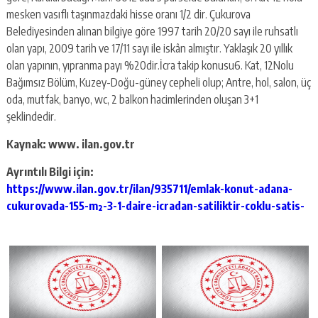
escort
mesken vasıflı taşınmazdaki hisse oranı 1/2 dir. Çukurova
-
kartal
Belediyesinden alınan bilgiye göre 1997 tarih 20/20 sayı ile ruhsatlı
escort
olan yapı, 2009 tarih ve 17/11 sayı ile iskân almıştır. Yaklaşık 20 yıllık
-
olan yapının, yıpranma payı %20dir.İcra takip konusu6. Kat, 12Nolu
maltepe
Bağımsız Bölüm, Kuzey-Doğu-güney cepheli olup; Antre, hol, salon, üç
escort
oda, mutfak, banyo, wc, 2 balkon hacimlerinden oluşan 3+1
şeklindedir.
Kaynak: www. ilan.gov.tr
Ayrıntılı Bilgi için:
https://www.ilan.gov.tr/ilan/935711/emlak-konut-adana-
cukurovada-155-m²-3-1-daire-icradan-satiliktir-coklu-satis-