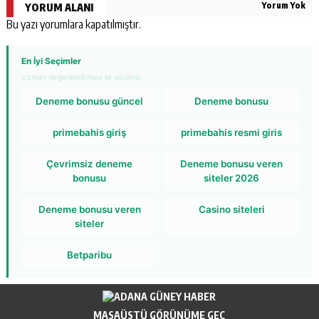
Yorum Yok
YORUM ALANI
Bu yazı yorumlara kapatılmıştır.
En İyi Seçimler
Uzman değerlendirmesi ile seçilmiş
Deneme bonusu güncel
Deneme bonusu
primebahis giriş
primebahis resmi giris
Çevrimsiz deneme
Deneme bonusu veren
bonusu
siteler 2026
Deneme bonusu veren
Casino siteleri
siteler
Betparibu
MASAÜSTÜ GÖRÜNÜME GEÇ