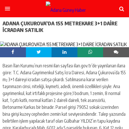
şişli
escort
-
ataşehir
ADANA ÇUKUROVA’DA 155 METREKARE 3+1 DAİRE
escort
İCRADAN SATILIK
-
kadıköy
escort
-
pendik
escort
Basın İlan Kurumu’nun resmi ilan sayfası ilan.gov.tr’de yayınlanan ilana
-
ümraniye
göre: T.C. Adana Gayrimenkul Satış İcra Dairesi, Adana Çukurova’da 155
escort
m² 3+1 daireyi icradan satışa çıkardı. Satılmasına karar verilen
-
taşınmazın cinsi, niteliği, kıymeti, adedi, önemli özellikleri şöyle: Ana
mecidiyeköy
gayrimenkul, kat irtifaklı projesine göre,1 bodrum, 1 zemin, 8 normal
escort
kat, 1 çatı katlı, normal katları 2 daireli daireli, tek asansörlü,
-
taksim
Betonarme Karkas bir binadır. Parsel girişi 79052 sokak üzerinden
escort
bina girişi kuzey cepheden zemin kat seviyesindendir. Talep yazısında
-
belirtilen işlem yapılacak taraf olan Gülbahar YILDIZ’ın tapu kaydına
beşiktaş
göre, Karalarbucağı Mah. 6012 ada 5 parselde bulunan, 6. Kat 12 nolu