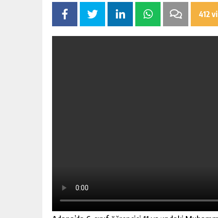
BAHÇE’DE 2 KATLI BİNA MAHKEM
SATILIK
412 v
GÜNLÜK HABER AKIŞI