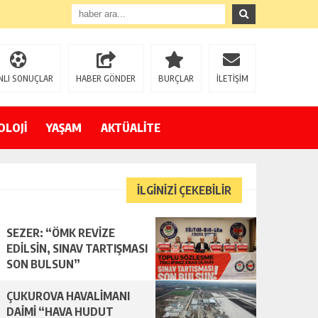
NLI SONUÇLAR
HABER GÖNDER
BURÇLAR
İLETİŞİM
OLOJİ
YAŞAM
AKTÜALİTE
İLGİNİZİ ÇEKEBİLİR
SEZER: “ÖMK REVİZE
EDİLSİN, SINAV TARTIŞMASI
SON BULSUN”
ÇUKUROVA HAVALİMANI
DAİMİ “HAVA HUDUT