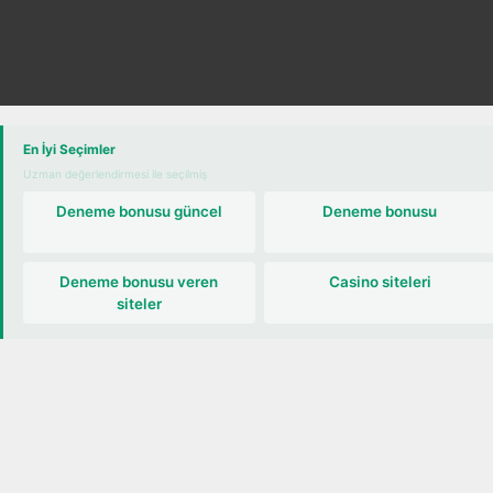
ekne turu
En İyi Seçimler
Uzman değerlendirmesi ile seçilmiş
Deneme bonusu güncel
Deneme bonusu
Deneme bonusu veren
Casino siteleri
siteler