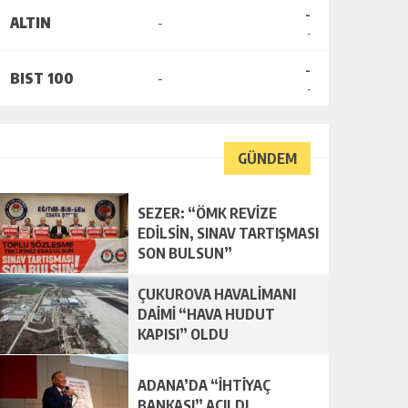
-
ALTIN
-
-
-
BIST 100
-
-
GÜNDEM
SEZER: “ÖMK REVİZE
EDİLSİN, SINAV TARTIŞMASI
SON BULSUN”
ÇUKUROVA HAVALİMANI
DAİMİ “HAVA HUDUT
KAPISI” OLDU
ADANA’DA “İHTİYAÇ
BANKASI” AÇILDI