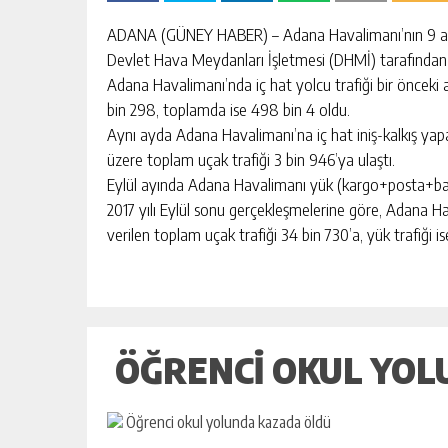
escort
-
ADANA (GÜNEY HABER) – Adana Havalimanı’nın 9 ayda 4
kartal
Devlet Hava Meydanları İşletmesi (DHMİ) tarafından aç
escort
-
Adana Havalimanı’nda iç hat yolcu trafiği bir önceki a
maltepe
bin 298, toplamda ise 498 bin 4 oldu.
escort
Aynı ayda Adana Havalimanı’na iç hat iniş-kalkış yapa
üzere toplam uçak trafiği 3 bin 946’ya ulaştı.
Eylül ayında Adana Havalimanı yük (kargo+posta+bagaj
2017 yılı Eylül sonu gerçekleşmelerine göre, Adana H
verilen toplam uçak trafiği 34 bin 730’a, yük trafiği is
ÖĞRENCI OKUL YOL