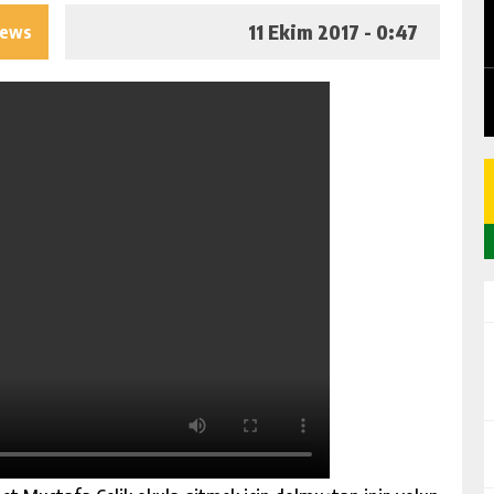
EDEN
CHICKEN ROAD: LE MANUEL COMPLET
DU GAME DE CASINO TACTIQUE
11 Ekim 2017 - 0:47
iews
GÜNLÜK HABER AKIŞI