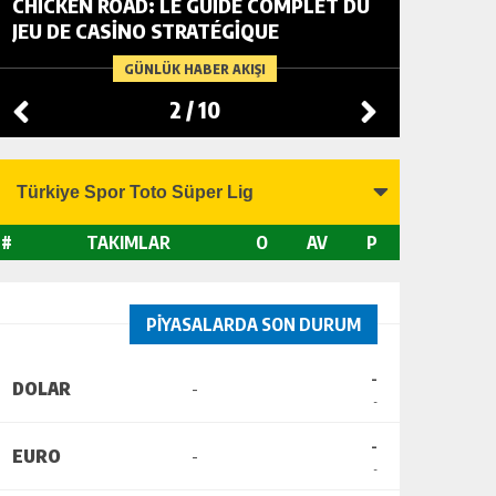
CHICKEN ROAD: LE GUIDE COMPLET DU
FOWL R
JEU DE CASINO STRATÉGIQUE
TACTIC
CHANGI
GÜNLÜK HABER AKIŞI
2
/
10
#
TAKIMLAR
O
AV
P
PİYASALARDA SON DURUM
-
DOLAR
-
-
-
EURO
-
-