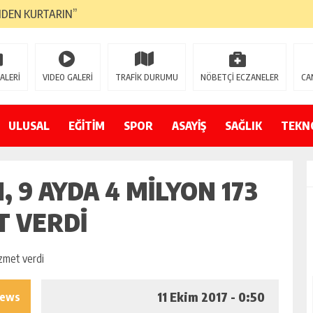
NDEN KURTARIN”
CANAVARI YEDİ
LMAZ”
ALERİ
VIDEO GALERİ
TRAFİK DURUMU
NÖBETÇİ ECZANELER
CA
A ÇEVİRİYOR
ZIN YENİ GÖZDESİ OLACAK”
ULUSAL
EĞİTİM
SPOR
ASAYİŞ
SAĞLIK
TEKN
 AÇILDI
 9 AYDA 4 MILYON 173
PATILMAYACAĞINI KAMUOYUNA AÇIKLAYIN”
NDE DURMAYA DAVET EDİYORUZ”
T VERDI
ÖDÜLÜ”
11 Ekim 2017 - 0:50
iews