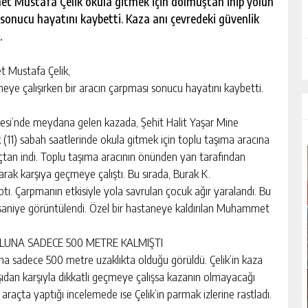
et Mustafa Çelik okula gitmek için dolmuştan inip yolun
 sonucu hayatını kaybetti. Kaza anı çevredeki güvenlik
.
 Mustafa Çelik,
eye çalışırken bir aracın çarpması sonucu hayatını kaybetti.
llesi’nde meydana gelen kazada, Şehit Halit Yaşar Mine
(11) sabah saatlerinde okula gitmek için toplu taşıma aracına
araçtan indi. Toplu taşıma aracının önünden yan tarafından
arak karşıya geçmeye çalıştı. Bu sırada, Burak K.
tı. Çarpmanın etkisiyle yola savrulan çocuk ağır yaralandı. Bu
 saniye görüntülendi. Özel bir hastaneye kaldırılan Muhammet
LUNA SADECE 500 METRE KALMIŞTI
a sadece 500 metre uzaklıkta olduğu görüldü. Çelik’in kaza
şıdan karşıyla dikkatli geçmeye çalışsa kazanın olmayacağı
araçta yaptığı incelemede ise Çelik’in parmak izlerine rastladı.