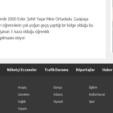
yerde 2000 Evler, Şehit Yaşar Mine Ortaokulu, Gazipaşa
öğrencilerin çok yoğun geçiş yaptığı bir bölge olduğu bu
aşanan 3. kaza olduğu öğrenildi.
ılmasını istiyor.
Nöbetçi Eczaneler
Trafik Durumu
Röportajlar
Haber
Asayiş
Dünya
Eğitim
Gündem
Adana
KültürSanat
Sağlık
Siyaset
Spor
Yaşam