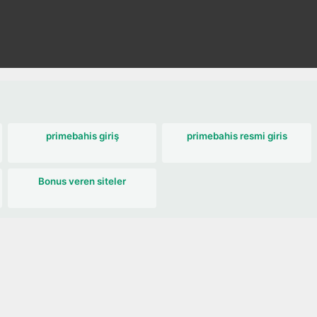
primebahis giriş
primebahis resmi giris
Bonus veren siteler