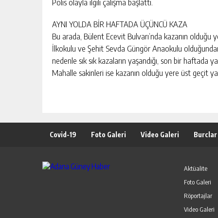
Polis olayla ilgili çalışma başlattı.
AYNI YOLDA BİR HAFTADA ÜÇÜNCÜ KAZA
Bu arada, Bülent Ecevit Bulvarı’nda kazanın olduğu 
İlkokulu ve Şehit Sevda Güngör Anaokulu olduğundan 
nedenle sık sık kazaların yaşandığı, son bir haftada y
Mahalle sakinleri ise kazanın olduğu yere üst geçit yap
Covid-19
Foto Galeri
Video Galeri
Burclar
Aktüalite
Foto Galeri
Röportajlar
Video Galeri