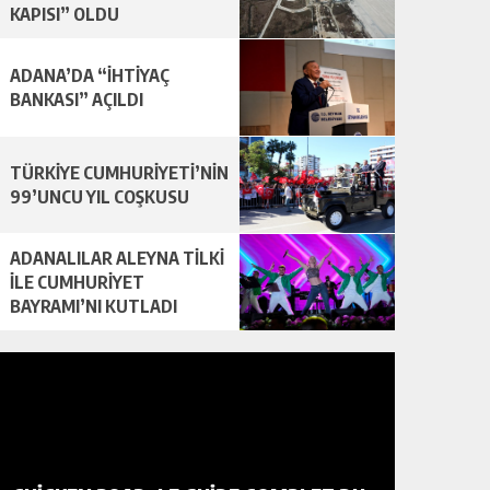
KAPISI” OLDU
ADANA’DA “İHTİYAÇ
BANKASI” AÇILDI
TÜRKİYE CUMHURİYETİ’NİN
99’UNCU YIL COŞKUSU
ADANALILAR ALEYNA TİLKİ
İLE CUMHURİYET
BAYRAMI’NI KUTLADI