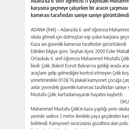
Adana’da 6. sınıf öğrencisi 11 yaşındaki Muhamm
karşısına geçmeye çalışırken bir aracın çarpması
kamerası tarafından saniye saniye görüntülendi
ADANA (İHA) – Adana’da 6. sınıf öğrencisi Muhammet
okula gitmek için dolmuştan inip yolun karşısına geçm
Kaza anı güvenlik kamerası tarafından görüntülendi.
Edinilen bilgiye göre, Seyhan ilçesi, 2000 Evler Maha
Ortaokulu 6. sınıf öğrencisi Muhammet Mustafa Çelik 
bindi. Çelik, Bülent Ecevit Bulvarı’na geldiği sırada 
araçların gelip gelmediğini kontrol etmeyen Çelik koş
yönetimindeki 01 DIJ 76 plakalı kamyonet çocuğa çarp
anlar çevredeki güvenlik kamerası tarafından saniye
Mustafa Çelik, kurtarılamayarak hayatını kaybetti.
OKU
Muhammet Mustafa Çelik’in kaza yaptığı yerin okulun
yerinde sadece 2 metre ilerideki yaya geçidinden kar
belirlendi. Kamyonet sürücüsünü gözaltına alan polis, 