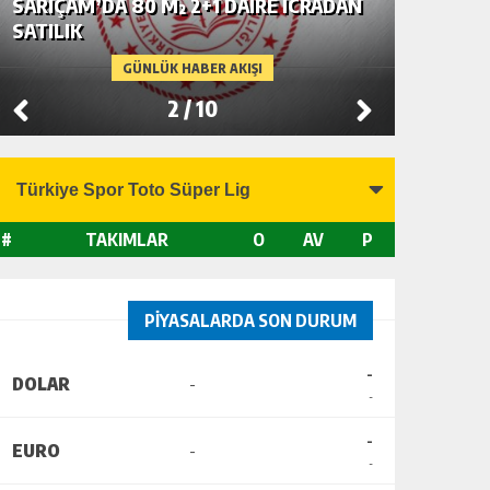
SARIÇAM’DA 80 M² 2+1 DAİRE İCRADAN
SEYHAN’
SATILIK
SATILIK
GÜNLÜK HABER AKIŞI
2
/
10
#
TAKIMLAR
O
AV
P
PİYASALARDA SON DURUM
-
DOLAR
-
-
-
EURO
-
-