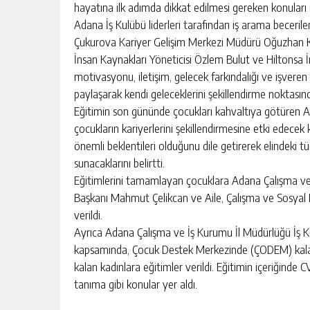
hayatına ilk adımda dikkat edilmesi gereken konuları 
Adana İş Kulübü liderleri tarafından iş arama becerileri
Çukurova Kariyer Gelişim Merkezi Müdürü Oğuzhan K
İnsan Kaynakları Yöneticisi Özlem Bulut ve Hiltonsa İ
motivasyonu, iletişim, gelecek farkındalığı ve işvere
paylaşarak kendi geleceklerini şekillendirme noktasınd
Eğitimin son gününde çocukları kahvaltıya götüren 
çocukların kariyerlerini şekillendirmesine etki edecek
önemli beklentileri olduğunu dile getirerek elindeki
sunacaklarını belirtti.
Eğitimlerini tamamlayan çocuklara Adana Çalışma ve
Başkanı Mahmut Çelikcan ve Aile, Çalışma ve Sosyal H
verildi.
Ayrıca Adana Çalışma ve İş Kurumu İl Müdürlüğü İş
kapsamında, Çocuk Destek Merkezinde (ÇODEM) kala
kalan kadınlara eğitimler verildi. Eğitimin içeriğinde 
tanıma gibi konular yer aldı.