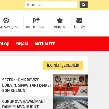
NLI SONUÇLAR
HABER GÖNDER
BURÇLAR
İLETİŞİM
OLOJİ
YAŞAM
AKTÜALİTE
İLGİNİZİ ÇEKEBİLİR
SEZER: “ÖMK REVİZE
EDİLSİN, SINAV TARTIŞMASI
SON BULSUN”
ÇUKUROVA HAVALİMANI
DAİMİ “HAVA HUDUT