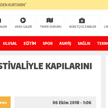
NDEN KURTARIN”
CANAVARI YEDİ
LMAZ”
ALERİ
VIDEO GALERİ
TRAFİK DURUMU
NÖBETÇİ ECZANELER
CA
A ÇEVİRİYOR
ZIN YENİ GÖZDESİ OLACAK”
ULUSAL
EĞİTİM
SPOR
ASAYİŞ
SAĞLIK
TEKN
 AÇILDI
STIVALIYLE KAPILARINI
PATILMAYACAĞINI KAMUOYUNA AÇIKLAYIN”
NDE DURMAYA DAVET EDİYORUZ”
ÖDÜLÜ”
06 Ekim 2018 - 1:06
iews