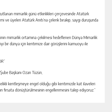
kutlanan mimarlık günü etkinlikleri çerçevesinde Atatürk
 ve üyeleri Atatürk Anıtı’na çelenk bırakıp, saygı duruşunda
tinin mimarlık ortamına çekilmesi hedeflenen Dünya Mimarlık
 bir dünya için kentimize dair görüşlerini kamuoyu ile
OR”
Şube Başkanı Ozan Tüzün,
telikli kentleşmeye engel olduğu gibi kentimizde kat ilaveleri
ın fırsata dönüştürülmesinin engellenmesini talep ediyoruz.”