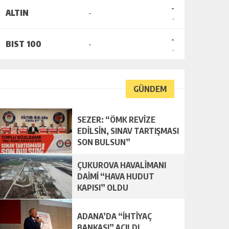
-
ALTIN
-
-
-
BIST 100
-
-
GÜNDEM
SEZER: “ÖMK REVİZE
EDİLSİN, SINAV TARTIŞMASI
SON BULSUN”
ÇUKUROVA HAVALİMANI
DAİMİ “HAVA HUDUT
KAPISI” OLDU
ADANA’DA “İHTİYAÇ
BANKASI” AÇILDI