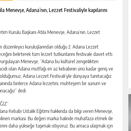
a Menevşe, Adana’nın, Lezzet Festivaliyle kapılarını
m Kurulu Başkanı Atila Menevşe, Adana’nın, Lezzet
n düzenleyici kuruluşlarından olduğu 2. Adana Lezzet
ceğini belirterek tüm lezzet tutkunlarını festivale davet etti.
vurgulayan Menevşe, “Adana bu kültürel zenginlikten
 mucidi olan Adana mutfağı en az kebabının ünü kadar geniş ve
ek olduğumuz, Adana Lezzet Festivali’yle dünyaya tanıtacağız.
 yanında binlerce Adana lezzetini, muhteşem bir sunum ve
nacağız” dedi.
ĞİZ”
Adana Kebabı Ustalık Eğitimi hakkında da bilgi veren Menevşe,
bilinen markası. Bu değeri marka halinde muhafaza etmek de
erini daha yükseğe taşımak istiyoruz. Bu amaca ulaşmak için