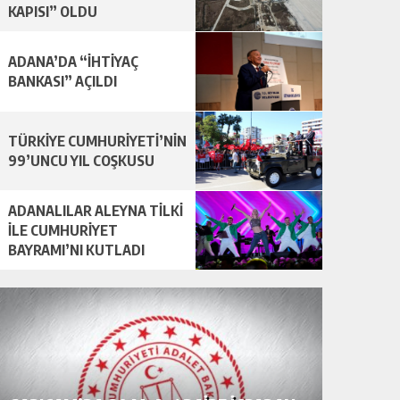
KAPISI” OLDU
ADANA’DA “İHTİYAÇ
BANKASI” AÇILDI
TÜRKİYE CUMHURİYETİ’NİN
99’UNCU YIL COŞKUSU
ADANALILAR ALEYNA TİLKİ
İLE CUMHURİYET
BAYRAMI’NI KUTLADI