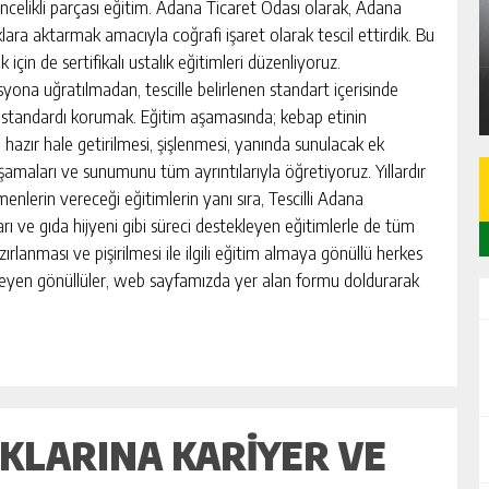
A
SARIÇAM’DA 87 M² 2+1 DAİRE İCRADAN
celikli parçası eğitim. Adana Ticaret Odası olarak, Adana
SATILIK
klara aktarmak amacıyla coğrafi işaret olarak tescil ettirdik. Bu
in de sertifikalı ustalık eğitimleri düzenliyoruz.
GÜNLÜK HABER AKIŞI
ona uğratılmadan, tescille belirlenen standart içerisinde
 standardı korumak. Eğitim aşamasında; kebap etinin
 hazır hale getirilmesi, şişlenmesi, yanında sunulacak ek
aşamaları ve sunumunu tüm ayrıntılarıyla öğretiyoruz. Yıllardır
nlerin vereceği eğitimlerin yanı sıra, Tescilli Adana
rı ve gıda hijyeni gibi süreci destekleyen eğitimlerle de tüm
ırlanması ve pişirilmesi ile ilgili eğitim almaya gönüllü herkes
steyen gönüllüler, web sayfamızda yer alan formu doldurarak
UKLARINA KARIYER VE