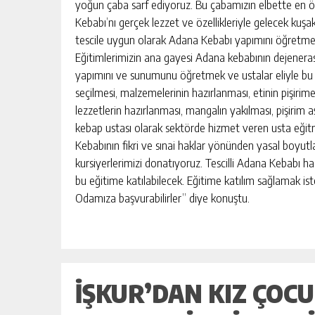
MERSİN ERDEMLİ ‘DE 639 M² ARS
yoğun çaba sarf ediyoruz. Bu çabamızın elbette en ön
İCRADAN SATILIK
Kebabı’nı gerçek lezzet ve özellikleriyle gelecek kuşa
tescile uygun olarak Adana Kebabı yapımını öğretmek iç
GÜNLÜK HABER AKIŞI
Eğitimlerimizin ana gayesi Adana kebabının dejenerasy
yapımını ve sunumunu öğretmek ve ustalar eliyle bu
seçilmesi, malzemelerinin hazırlanması, etinin pişirime
lezzetlerin hazırlanması, mangalın yakılması, pişirim 
kebap ustası olarak sektörde hizmet veren usta eğitme
Kebabının fikri ve sınai haklar yönünden yasal boyutla
kursiyerlerimizi donatıyoruz. Tescilli Adana Kebabı haz
bu eğitime katılabilecek. Eğitime katılım sağlamak i
Odamıza başvurabilirler” diye konuştu.
İŞKUR’DAN KIZ ÇOC