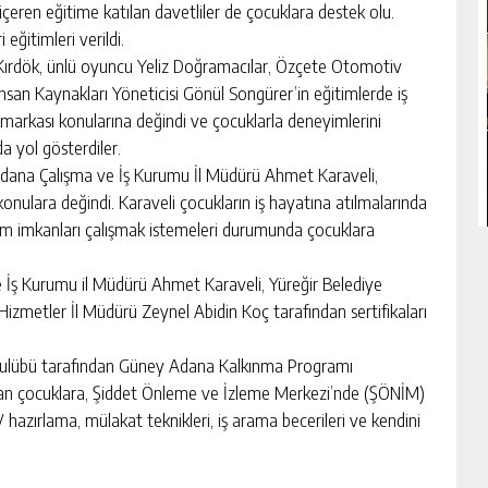
içeren eğitime katılan davetliler de çocuklara destek olu.
 eğitimleri verildi.
ırdök, ünlü oyuncu Yeliz Doğramacılar, Özçete Otomotiv
nsan Kaynakları Yöneticisi Gönül Songürer’in eğitimlerde iş
n markası konularına değindi ve çocuklarla deneyimlerini
a yol gösterdiler.
Adana Çalışma ve İş Kurumu İl Müdürü Ahmet Karaveli,
 konulara değindi. Karaveli çocukların iş hayatına atılmalarında
 tüm imkanları çalışmak istemeleri durumunda çocuklara
 İş Kurumu il Müdürü Ahmet Karaveli, Yüreğir Belediye
izmetler İl Müdürü Zeynel Abidin Koç tarafından sertifikaları
 Kulübü tarafından Güney Adana Kalkınma Programı
n çocuklara, Şiddet Önleme ve İzleme Merkezi’nde (ŞÖNİM)
CV hazırlama, mülakat teknikleri, iş arama becerileri ve kendini