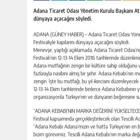
escort
-
Adana Ticaret Odası Yönetim Kurulu Başkanı Atil
kartal
dünyaya açacağını söyledi.
escort
-
maltepe
ADANA (GÜNEY HABER) – Adana Ticaret Odası Yöneti
escort
Festivaliyle kapılarını dünyaya açacağını söyledi.
Menevşe, yaptığı açıklamada, Adana Ticaret Odası’nı
Festivali’nin 12-13-14 Ekim 2018 tarihlerinde düzenlene
Adana mutfağının zengin bir kültüre sahip olduğunu 
fazlasıyla nasibini almış bir şehir. Adana Kebabı’nın
zengin. İşte bu mutfağı, bu yıl ikincisini düzenleyec
12-13-14 Ekim tarihlerinde binlerce Adana Kebabının
organizasyonla Türkiye’nin ve dünyanın beğenisine su
“ADANA KEBABI’NIN MARKA DEĞERİNİ YÜKSELTECE
Festival kapsamında gerçekleştirilecek olan Tescilli 
“Adana Kebabı Adana’mızın ve hatta Türkiye’nin en 
bizim görevimiz. Tescilli Adana Kebabı’nın marka değ