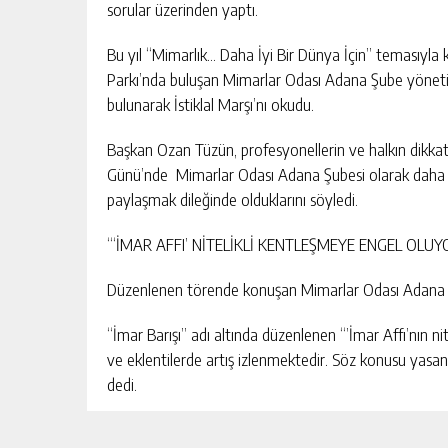
sorular üzerinden yaptı.
Bu yıl “Mimarlık… Daha İyi Bir Dünya İçin” temasıyla 
Parkı’nda buluşan Mimarlar Odası Adana Şube yönetimi
bulunarak İstiklal Marşı’nı okudu.
Başkan Ozan Tüzün, profesyonellerin ve halkın dikka
Günü’nde Mimarlar Odası Adana Şubesi olarak daha iyi
paylaşmak dileğinde olduklarını söyledi.
“‘İMAR AFFI’ NİTELİKLİ KENTLEŞMEYE ENGEL OLUY
Düzenlenen törende konuşan Mimarlar Odası Adana 
“İmar Barışı” adı altında düzenlenen “’İmar Affı’nın ni
ve eklentilerde artış izlenmektedir. Söz konusu yasan
dedi.
SORUYORUZ?