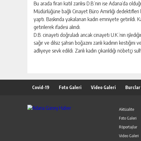
Bu arada firari katil zanlısı D.B.’nin ise Adana’da o
Müdürlüğüne bağlı Cinayet Büro Amirliği dedektifleri h
yaptı. Baskında yakalanan kadın emniyete getirildi. Ka
getirilerek ifadesi alındı.
D.B. cinayeti doğruladı ancak cinayeti U.K.’nin işlediği
sağır ve dilsiz şahsın boğazını zanlı kadının kestiğini v
adliyeye sevk edildi. Zanlı kadın çıkarıldığı nöbetçi s
Covid-19
Foto Galeri
Video Galeri
Burclar
Aktüalite
Foto Galeri
Röportajlar
Video Galeri