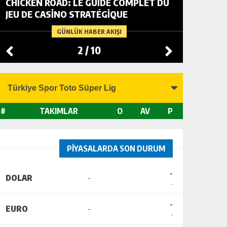
CHICKEN ROAD: LE GUIDE COMPLET DU
FOWL R
JEU DE CASINO STRATÉGIQUE
TACTIC
CHANGI
GÜNLÜK HABER AKIŞI
2
/
10
#
TAKIMLAR
O
AV
P
PİYASALARDA SON DURUM
-
DOLAR
-
-
-
EURO
-
-