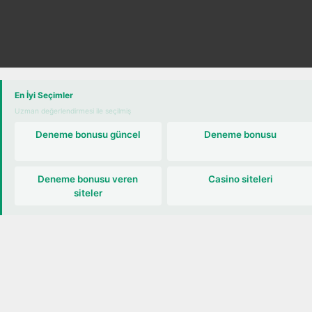
ne turu
En İyi Seçimler
Uzman değerlendirmesi ile seçilmiş
Deneme bonusu güncel
Deneme bonusu
Deneme bonusu veren
Casino siteleri
siteler