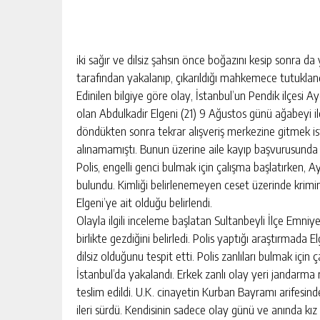
iki sağır ve dilsiz şahsın önce boğazını kesip sonra da 
tarafından yakalanıp, çıkarıldığı mahkemece tutuklan
Edinilen bilgiye göre olay, İstanbul’un Pendik ilçesi 
olan Abdulkadir Elgeni (21) 9 Ağustos günü ağabeyi ile 
döndükten sonra tekrar alışveriş merkezine gitmek is
alınamamıştı. Bunun üzerine aile kayıp başvurusunda
Polis, engelli genci bulmak için çalışma başlatırken, 
bulundu. Kimliği belirlenemeyen ceset üzerinde krimi
Elgeni’ye ait olduğu belirlendi.
Olayla ilgili inceleme başlatan Sultanbeyli İlçe Emniyet
birlikte gezdiğini belirledi. Polis yaptığı araştırmada 
dilsiz olduğunu tespit etti. Polis zanlıları bulmak için
İstanbul’da yakalandı. Erkek zanlı olay yeri jandarma
teslim edildi. U.K. cinayetin Kurban Bayramı arifesinde
ileri sürdü. Kendisinin sadece olay günü ve anında kı