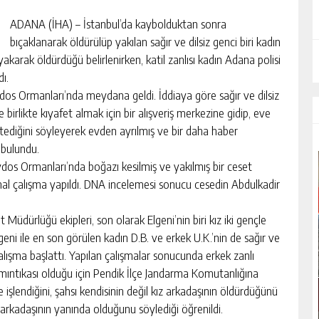
ADANA (İHA) – İstanbul’da kaybolduktan sonra
bıçaklanarak öldürülüp yakılan sağır ve dilsiz genci biri kadın
yakarak öldürdüğü belirlenirken, katil zanlısı kadın Adana polisi
dı.
Aydos Ormanları’nda meydana geldi. İddiaya göre sağır ve dilsiz
birlikte kıyafet almak için bir alışveriş merkezine gidip, eve
tediğini söyleyerek evden ayrılmış ve bir daha haber
 bulundu.
Aydos Ormanları’nda boğazı kesilmiş ve yakılmış bir ceset
nal çalışma yapıldı. DNA incelemesi sonucu cesedin Abdulkadir
 Müdürlüğü ekipleri, son olarak Elgeni’nin biri kız iki gençle
Elgeni ile en son görülen kadın D.B. ve erkek U.K.’nin de sağır ve
 çalışma başlattı. Yapılan çalışmalar sonucunda erkek zanlı
 mıntıkası olduğu için Pendik İlçe Jandarma Komutanlığına
 işlendiğini, şahsı kendisinin değil kız arkadaşının öldürdüğünü
z arkadaşının yanında olduğunu söylediği öğrenildi.