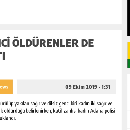
EDEN
CHICKEN ROAD: LE MANUEL COMPLET
DU GAME DE CASINO TACTIQUE
GÜNLÜK HABER AKIŞI
ENCI ÖLDÜRENLER DE
TI
09 Ekim 2019 - 1:31
iews
lüp yakılan sağır ve dilsiz genci biri kadın iki sağır ve
k öldürdüğü belirlenirken, katil zanlısı kadın Adana polisi
uklandı.