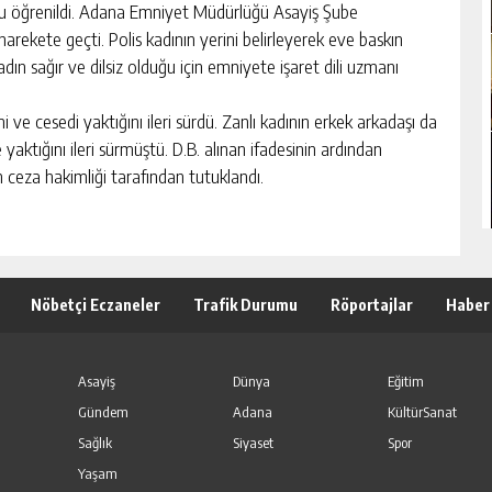
lduğu öğrenildi. Adana Emniyet Müdürlüğü Asayiş Şube
arekete geçti. Polis kadının yerini belirleyerek eve baskın
dın sağır ve dilsiz olduğu için emniyete işaret dili uzmanı
ni ve cesedi yaktığını ileri sürdü. Zanlı kadının erkek arkadaşı da
e yaktığını ileri sürmüştü. D.B. alınan ifadesinin ardından
ulh ceza hakimliği tarafından tutuklandı.
Nöbetçi Eczaneler
Trafik Durumu
Röportajlar
Haber
Asayiş
Dünya
Eğitim
Gündem
Adana
KültürSanat
Sağlık
Siyaset
Spor
Yaşam