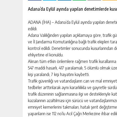
escort
-
Adana’da Eylül ayında yapılan denetimlerde kusu
kartal
escort
-
ADANA (İHA) – Adana’da Eylül ayında yapılan denetim
maltepe
edildi.
escort
Adana Valiliğinden yapılan açıklamaya göre, trafik gü
ve İl Jandarma Komutanlığına bağlı trafik ekipleri tar
kontrol edildi. Denetimler sonucunda kusurlarından d
ehliyetine el konuldu.
Alınan tüm etkin önlemlere rağmen trafik kurallarına 
547 maddi hasarlı, 417 yaralamalı, 5 ölümlü olmak ü
kişi yaralandı, 7 kişi hayatını kaybetti.
Trafik güvenliği ve vatandaşların can ve mal emniyet
tedbirler arttırılarak aynı kararlılıkla ve gayretle sür
trafik düzeninin sağlanmasına ilgi ve destekleriyle ka
kazalarının azaltılması için sürücü ve vatandaşlarımızın
emniyet kemerlerini takmaları, hatalı şerit değiştirmem
yapanların ise 112 no’lu Acil Çağrı Merkezine ihbar edi