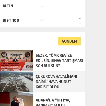
-
ALTIN
-
-
-
BIST 100
-
-
GÜNDEM
SEZER: “ÖMK REVİZE
EDİLSİN, SINAV TARTIŞMASI
SON BULSUN”
ÇUKUROVA HAVALİMANI
DAİMİ “HAVA HUDUT
KAPISI” OLDU
ADANA’DA “İHTİYAÇ
BANKASI” AÇILDI