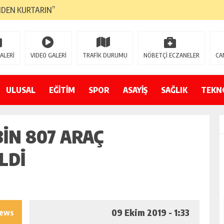
NDEN KURTARIN”
CANAVARI YEDİ
LMAZ”
ALERİ
VIDEO GALERİ
TRAFİK DURUMU
NÖBETÇİ ECZANELER
CA
A ÇEVİRİYOR
ZIN YENİ GÖZDESİ OLACAK”
ULUSAL
EĞİTİM
SPOR
ASAYİŞ
SAĞLIK
TEKN
 AÇILDI
BIN 807 ARAÇ
PATILMAYACAĞINI KAMUOYUNA AÇIKLAYIN”
NDE DURMAYA DAVET EDİYORUZ”
LDI
ÖDÜLÜ”
09 Ekim 2019 - 1:33
iews