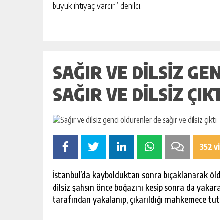
BAHÇE’DE 2 KATLI BİNA MAHKEM
büyük ihtiyaç vardır” denildi.
SATILIK
GÜNLÜK HABER AKIŞI
SAĞIR VE DILSIZ G
SAĞIR VE DILSIZ ÇIK
352 v
İstanbul’da kaybolduktan sonra bıçaklanarak öldürü
dilsiz şahsın önce boğazını kesip sonra da yakara
tarafından yakalanıp, çıkarıldığı mahkemece tut