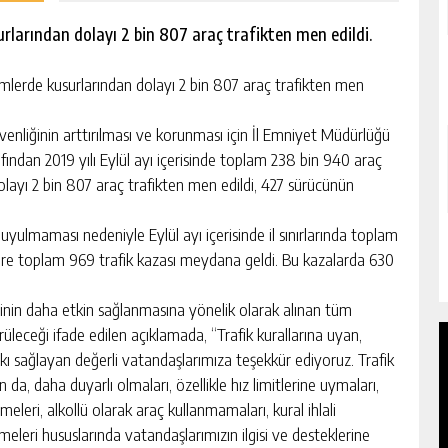
rlarından dolayı 2 bin 807 araç trafikten men edildi.
lerde kusurlarından dolayı 2 bin 807 araç trafikten men
venliğinin arttırılması ve korunması için İl Emniyet Müdürlüğü
afından 2019 yılı Eylül ayı içerisinde toplam 238 bin 940 araç
olayı 2 bin 807 araç trafikten men edildi, 427 sürücünün
uyulmaması nedeniyle Eylül ayı içerisinde il sınırlarında toplam
zere toplam 969 trafik kazası meydana geldi. Bu kazalarda 630
inin daha etkin sağlanmasına yönelik olarak alınan tüm
dürüleceği ifade edilen açıklamada, “Trafik kurallarına uyan,
tkı sağlayan değerli vatandaşlarımıza teşekkür ediyoruz. Trafik
 da, daha duyarlı olmaları, özellikle hız limitlerine uymaları,
eleri, alkollü olarak araç kullanmamaları, kural ihlali
lmeleri hususlarında vatandaşlarımızın ilgisi ve desteklerine