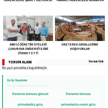
ÖĞRENCİLERE İŞARET DİLİ KURSU
YABANCI ÖĞRENCİLER ADANA’DA
ABD’Lİ ÖĞRETİM ÜYELERİ
ÜRETEREK HAYALLERİNE
ÇUKUROVA ÜNİVERSİTESİNİ
KOŞUYORLAR
ZİYARET ETTİ
Yorum Yok
YORUM ALANI
Bu yazı yorumlara kapatılmıştır.
En İyi Seçimler
Uzman değerlendirmesi ile seçilmiş
Deneme bonusu güncel
Deneme bonusu
primebahis giriş
primebahis resmi giris