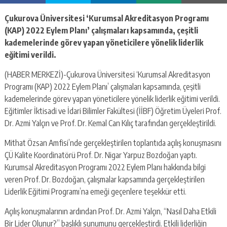
escort
-
Çukurova Üniversitesi ‘Kurumsal Akreditasyon Programı
kartal
(KAP) 2022 Eylem Planı’ çalışmaları kapsamında, çeşitli
escort
-
kademelerinde görev yapan yöneticilere yönelik liderlik
maltepe
eğitimi verildi.
escort
(HABER MERKEZİ)-Çukurova Üniversitesi ‘Kurumsal Akreditasyon
Programı (KAP) 2022 Eylem Planı’ çalışmaları kapsamında, çeşitli
kademelerinde görev yapan yöneticilere yönelik liderlik eğitimi verildi.
Eğitimler İktisadi ve İdari Bilimler Fakültesi (İİBF) Öğretim Üyeleri Prof.
Dr. Azmi Yalçın ve Prof. Dr. Kemal Can Kılıç tarafından gerçekleştirildi.
Mithat Özsan Amfisi’nde gerçekleştirilen toplantıda açılış konuşmasını
ÇÜ Kalite Koordinatörü Prof. Dr. Nigar Yarpuz Bozdoğan yaptı.
Kurumsal Akreditasyon Programı 2022 Eylem Planı hakkında bilgi
veren Prof. Dr. Bozdoğan, çalışmalar kapsamında gerçekleştirilen
Liderlik Eğitimi Programı’na emeği geçenlere teşekkür etti.
Açılış konuşmalarının ardından Prof. Dr. Azmi Yalçın, “Nasıl Daha Etkili
Bir Lider Olunur?” başlıklı sunumunu gerçekleştirdi. Etkili liderliğin