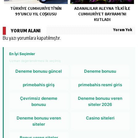
TÜRKİYE CUMHURİYETİ’NİN
ADANALILAR ALEYNA TİLKİ İLE
99’UNCU YIL COŞKUSU
CUMHURİYET BAYRAMI’NI
KUTLADI
Yorum Yok
YORUM ALANI
Bu yazı yorumlara kapatılmıştır.
En İyi Seçimler
Uzman değerlendirmesi ile seçilmiş
Deneme bonusu güncel
Deneme bonusu
primebahis giriş
primebahis resmi giris
Çevrimsiz deneme
Deneme bonusu veren
bonusu
siteler 2026
Deneme bonusu veren
Casino siteleri
siteler
Bonus veren siteler