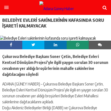
şişli
escort
-
ataşehir
BELEDIYE EVLERI SAKINLERININ KAFASINDA SORU
escort
IŞARETI KALMAYACAK
-
kadıköy
escort
-
pendik
escort
Çukurova Belediye Başkanı Soner Çetin, Belediye Evleri
-
ümraniye
Kentsel Dönüşüm Projesi’yle ilgili yaygın sorulan 30 sorunun
escort
cevabının yer aldığı broşürlerinin mahalle sakinlerine
-
dağıtılacağını söyledi
mecidiyeköy
escort
ADANA (GÜNEY HABER) – Çukurova Belediye Başkanı Soner Çetin,
-
Belediye Evleri Kentsel Dönüşüm Projesi’yle ilgili en yaygın sorulan 30
taksim
sorunun cevabının yer aldığı broşürleri Belediye Evleri Mahallesi
escort
-
sakinlerine dağıtacaklarını açıkladı.
beşiktaş
Doğu Akdeniz Belediyeler Birliği (DABB) ve Çukurova Belediye