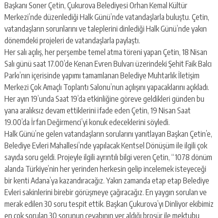
escort
Başkanı Soner Çetin, Çukurova Belediyesi Orhan Kemal Kültür
-
Merkezi’nde düzenlediği Halk Günü’nde vatandaşlarla buluştu. Çetin,
kartal
vatandaşların sorunlarını ve taleplerini dinlediği Halk Günü’nde yakın
escort
-
dönemdeki projeleri de vatandaşlarla paylaştı.
maltepe
Her salı açılış, her perşembe temel atma töreni yapan Çetin, 18 Nisan
escort
Salı günü saat 17.00’de Kenan Evren Bulvarı üzerindeki Şehit Faik Balcı
Parkı’nın içerisinde yapımı tamamlanan Belediye Muhtarlık İletişim
Merkezi Çok Amaçlı Toplantı Salonu’nun açılışını yapacaklarını açıkladı.
Her ayın 19’unda Saat 19’da etkinliğine göreve geldikleri günden bu
yana aralıksız devam ettiklerini ifade eden Çetin, 19 Nisan Saat
19.00’da İrfan Değirmenci’yi konuk edeceklerini söyledi.
Halk Günü’ne gelen vatandaşların sorularını yanıtlayan Başkan Çetin’e,
Belediye Evleri Mahallesi’nde yapılacak Kentsel Dönüşüm ile ilgili çok
sayıda soru geldi. Projeyle ilgili ayrıntılı bilgi veren Çetin, “1078 dönüm
alanda Türkiye’nin her yerinden herkesin gelip incelemek isteyeceği
bir kenti Adana’ya kazandıracağız. Yakın zamanda etap etap Belediye
Evleri sakinlerini birebir görüşmeye çağıracağız. En yaygın sorulan ve
merak edilen 30 soru tespit ettik. Başkan Çukurova’yı Dinliyor ekibimiz
en çok sorulan 30 sorunun cevabının yer aldığı broşür ile mektubu