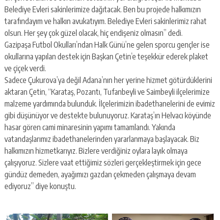
Belediye Evleri sakinlerimize dağıtacak. Ben bu projede halkımızın
tarafındayım ve halkın avukatıyım. Belediye Evleri sakinlerimiz rahat
olsun. Her şey çok güzel olacak, hiç endişeniz olmasın” dedi.
Gazipaşa Futbol Okulları’ndan Halk Günü’ne gelen sporcu gençler ise
okullarına yapılan destek için Başkan Çetin’e teşekkür ederek plaket
ve çiçek verdi.
Sadece Çukurova’ya değil Adana’nın her yerine hizmet götürdüklerini
aktaran Çetin, “Karataş, Pozantı, Tufanbeyli ve Saimbeyli ilçelerimize
malzeme yardımında bulunduk. İlçelerimizin ibadethanelerini de evimiz
gibi düşünüyor ve destekte bulunuyoruz. Karataş’ın Helvacı köyünde
hasar gören cami minaresinin yapımı tamamlandı. Yakında
vatandaşlarımız ibadethanelerinden yararlanmaya başlayacak. Biz
halkımızın hizmetkarıyız. Bizlere verdiğiniz oylara layık olmaya
çalışıyoruz. Sizlere vaat ettiğimiz sözleri gerçekleştirmek için gece
gündüz demeden, ayağımızı gazdan çekmeden çalışmaya devam
ediyoruz” diye konuştu.