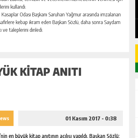
EDEN
CHICKEN ROAD: LE MANUEL COMPLET
rini kullandı.
DU GAME DE CASINO TACTIQUE
e Kasaplar Odası Başkanı Saruhan Yağmur arasında imzalanan
GÜNLÜK HABER AKIŞI
isafirlere kebap ikram eden Başkan Sözlü, daha sonra Saydam
 ve taleplerini dinledi.
ÜK KITAP ANITI
01 Kasım 2017 - 0:38
iews
n en büyük kitap anıtının açılışı yapıldı. Başkan Sözlü: