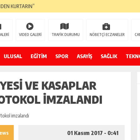
NDEN KURTARIN”
CANAVARI YEDİ
LMAZ”
ALERİ
VIDEO GALERİ
TRAFİK DURUMU
NÖBETÇİ ECZANELER
CA
A ÇEVİRİYOR
ZIN YENİ GÖZDESİ OLACAK”
ULUSAL
EĞİTİM
SPOR
ASAYİŞ
SAĞLIK
TEKN
 AÇILDI
YESI VE KASAPLAR
PATILMAYACAĞINI KAMUOYUNA AÇIKLAYIN”
NDE DURMAYA DAVET EDİYORUZ”
ROTOKOL IMZALANDI
ÖDÜLÜ”
01 Kasım 2017 - 0:41
iews