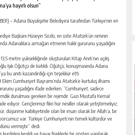
a’ya hayırlı olsun’’
) – Adana Büyükşehir Belediyesi tarafından Türkiye’nin en
ediye Başkanı Hüseyin Sözlü, en üste Atatürk’ün isminin
’nda Adanalılara armağan etmenin haklı gururunu yaşadığını
3,5 metre yüksekliğinde oluşturulan Kitap Anıtı’nın açılış
oğlu Işık Öğütçü de katıldı. Öğütçü, konuşmasında Adana
 bu anıtı kazandırdığı için teşekkür etti.
9 Ekim Cumhuriyet Bayramı’nda Atatürk’e kurtuluş ilhamı
ururunu yaşadığını ifade ederken, “Cumhuriyet, sadece
a dimdik durulması gereken bir rejimdir. Gazi Mustafa Kemal
e ediyor. Gençlerimizi fikri hür nesiller olarak yetiştirmeliyiz,
ür, düşünme kabiliyetinde olan bir insan olarak bir Allah’a, bir
orcumuz var. Türkiye Cumhuriyeti’nin temeli kültürdür ve
üdünü vermiştir’’ dedi.
kurdelesi kesildi ve havai fişeklerle bir gösteri yapılarak