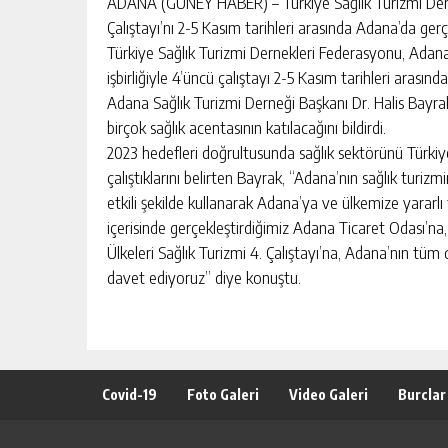
ADANA (GÜNEY HABER) – Türkiye Sağlık Turizmi Dernek
Çalıştayı’nı 2-5 Kasım tarihleri arasında Adana’da gerç
Türkiye Sağlık Turizmi Dernekleri Federasyonu, Adana
işbirliğiyle 4’üncü çalıştayı 2-5 Kasım tarihleri arasın
Adana Sağlık Turizmi Derneği Başkanı Dr. Halis Bayrak
birçok sağlık acentasının katılacağını bildirdi.
2023 hedefleri doğrultusunda sağlık sektörünü Türkiy
çalıştıklarını belirten Bayrak, “Adana’nın sağlık turi
etkili şekilde kullanarak Adana’ya ve ülkemize yararlı 
içerisinde gerçekleştirdiğimiz Adana Ticaret Odası’n
Ülkeleri Sağlık Turizmi 4. Çalıştayı’na, Adana’nın tüm d
davet ediyoruz” diye konuştu.
Covid-19
Foto Galeri
Video Galeri
Burclar