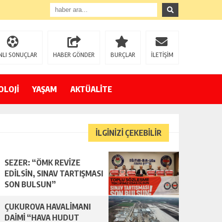
NLI SONUÇLAR
HABER GÖNDER
BURÇLAR
İLETİŞİM
OLOJİ
YAŞAM
AKTÜALİTE
İLGİNİZİ ÇEKEBİLİR
SEZER: “ÖMK REVİZE
EDİLSİN, SINAV TARTIŞMASI
SON BULSUN”
ÇUKUROVA HAVALİMANI
DAİMİ “HAVA HUDUT