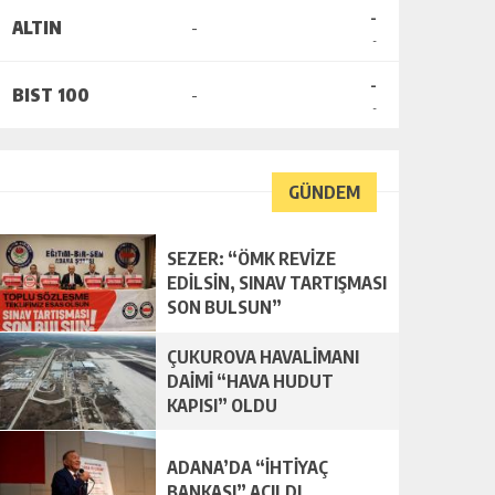
-
ALTIN
-
-
-
BIST 100
-
-
GÜNDEM
SEZER: “ÖMK REVİZE
EDİLSİN, SINAV TARTIŞMASI
SON BULSUN”
ÇUKUROVA HAVALİMANI
DAİMİ “HAVA HUDUT
KAPISI” OLDU
ADANA’DA “İHTİYAÇ
BANKASI” AÇILDI