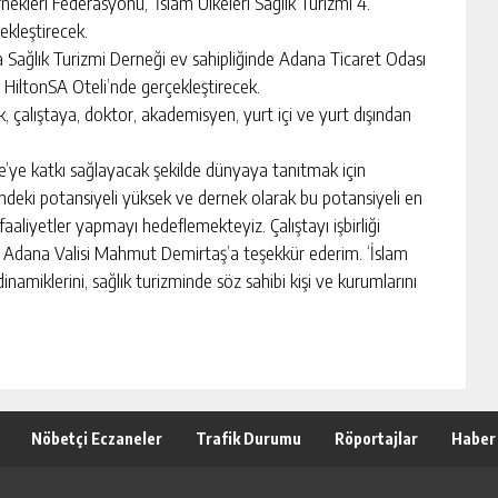
leri Federasyonu, ‘İslam Ülkeleri Sağlık Turizmi 4.
ekleştirecek.
 Sağlık Turizmi Derneği ev sahipliğinde Adana Ticaret Odası
da HiltonSA Oteli’nde gerçekleştirecek.
, çalıştaya, doktor, akademisyen, yurt içi ve yurt dışından
e’ye katkı sağlayacak şekilde dünyaya tanıtmak için
zmindeki potansiyeli yüksek ve dernek olarak bu potansiyeli en
faaliyetler yapmayı hedeflemekteyiz. Çalıştayı işbirliği
a, Adana Valisi Mahmut Demirtaş’a teşekkür ederim. ‘İslam
inamiklerini, sağlık turizminde söz sahibi kişi ve kurumlarını
Nöbetçi Eczaneler
Trafik Durumu
Röportajlar
Haber