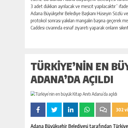
BAHÇE’DE 2 KATLI BİNA MAHKEM
3 adet dükkan ayrılacak ve mescit yapılacaktır” ifadele
SATILIK
Adana Büyükşehir Belediye Başkanı Hüseyin Sözlü v
GÜNLÜK HABER AKIŞI
protokol sonrası yakılan mangalın başına geçerek m
Caddesi civarında esnaf ziyareti yaparak onların sıkıntı
TÜRKIYE’NIN EN BÜY
ADANA’DA AÇILDI
302 v
Adana Büyükşehir Belediyesi tarafından Türkiye’ni