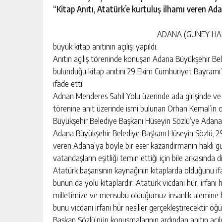
“Kitap Anıtı, Atatürk’e kurtuluş ilhamı veren Adan
ADANA (GÜNEY HABER
büyük kitap anıtının açılışı yapıldı.
Anıtın açılış töreninde konuşan Adana Büyükşehir Bel
bulunduğu kitap anıtını 29 Ekim Cumhuriyet Bayramı
ifade etti.
Adnan Menderes Sahil Yolu üzerinde ada girişinde ve 1
törenine anıt üzerinde ismi bulunan Orhan Kemal’in 
Büyükşehir Belediye Başkanı Hüseyin Sözlü’ye Adana’ya
Adana Büyükşehir Belediye Başkanı Hüseyin Sözlü, 2
veren Adana’ya böyle bir eser kazandırmanın haklı g
vatandaşların eşitliği temin ettiği için bile arkasınd
Atatürk başarısının kaynağının kitaplarda olduğunu ifad
bunun da yolu kitaplardır. Atatürk vicdanı hür, irfanı h
milletimize ve mensubu olduğumuz insanlık alemine b
bunu vicdanı irfanı hür nesiller gerçekleştirecektir öğ
Başkan Sözlü’nün konuşmalarının ardından anıtın açılış 