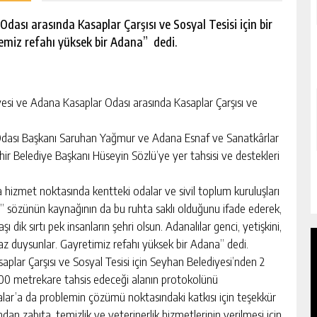
ası arasında Kasaplar Çarşısı ve Sosyal Tesisi için bir
emiz refahı yüksek bir Adana” dedi.
 ve Adana Kasaplar Odası arasında Kasaplar Çarşısı ve
dası Başkanı Saruhan Yağmur ve Adana Esnaf ve Sanatkârlar
ir Belediye Başkanı Hüseyin Sözlü’ye yer tahsisi ve destekleri
hizmet noktasında kentteki odalar ve sivil toplum kuruluşları
ıyoruz” sözünün kaynağının da bu ruhta saklı olduğunu ifade ederek,
dik sırtı pek insanların şehri olsun. Adanalılar genci, yetişkini,
az duysunlar. Gayretimiz refahı yüksek bir Adana” dedi.
aplar Çarşısı ve Sosyal Tesisi için Seyhan Belediyesi’nden 2
200 metrekare tahsis edeceği alanın protokolünü
ar’a da problemin çözümü noktasındaki katkısı için teşekkür
an zabıta, temizlik ve veterinerlik hizmetlerinin verilmesi için