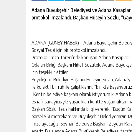
escort
-
Adana Büyükşehir Belediyesi ve Adana Kasaplar Od
kartal
protokol imzalandı. Başkan Hüseyin Sözlü, “Gay
escort
-
maltepe
escort
ADANA (GÜNEY HABER) – Adana Büyükşehir Belediyesi
Sosyal Tesisi için bir protokol imzalandı.
Protokol İmza Töreni’nde konuşan Adana Kasaplar O
Odaları Birliği Başkanı Nihat Sözütek, Adana Büyükşeh
için teşekkür ettiler.
Büyükşehir Belediye Başkanı Hüseyin Sözlü, Adana’ya 
ile kolektif bir ruh ile çalıştıklarını, “birlikte başar
“Kentin belediye başkanı olarak istiyorum ki Adana başı 
esnafı, sanayicisiyle yaşadıkları kentte yaşamaktan h
Başkan Sözlü, tesis hakkında bilgi vererek, “Bugün Kas
parsel 951 metrekare ve Büyükşehir Belediyemizin 1
imzalayacağız. Seyhan Belediye Başkanı Zeydan Karal
ederiz. Bu alanda Adana Büyükşehir Belediyesi tarafınd