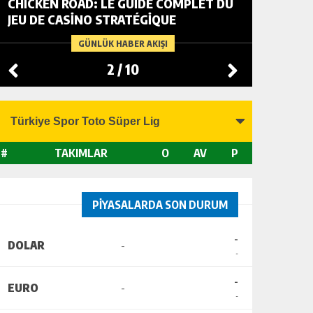
CHICKEN ROAD: LE GUIDE COMPLET DU
FOWL R
JEU DE CASINO STRATÉGIQUE
TACTIC
CHANGI
GÜNLÜK HABER AKIŞI
2
/
10
#
TAKIMLAR
O
AV
P
PİYASALARDA SON DURUM
-
DOLAR
-
-
-
EURO
-
-