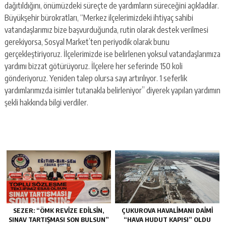
dağıtıldığını, önümüzdeki süreçte de yardımların süreceğini açıkladılar.
Büyükşehir bürokratları, “Merkez ilçelerimizdeki ihtiyaç sahibi
vatandaşlarımız bize başvurduğunda, rutin olarak destek verilmesi
gerekiyorsa, Sosyal Market’ten periyodik olarak bunu
gerçekleştiriyoruz. İlçelerimizde ise belirlenen yoksul vatandaşlarımıza
yardımı bizzat götürüyoruz. İlçelere her seferinde 150 koli
gönderiyoruz. Yeniden talep olursa sayı artırılıyor. 1 seferlik
yardımlarımızda isimler tutanakla belirleniyor” diyerek yapılan yardımın
şekli hakkında bilgi verdiler.
SEZER: “ÖMK REVİZE EDİLSİN,
ÇUKUROVA HAVALİMANI DAİMİ
SINAV TARTIŞMASI SON BULSUN”
“HAVA HUDUT KAPISI” OLDU