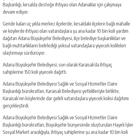
escort
Başkanlığı, kırsalda desteğe ihtiyacı olan Adanalılar için çalışmaya
-
devam ediyor.
kartal
escort
Geride kalan üç yılda merkez ilçelerde, kırsaldaki ilçelere bağlı mahalle
-
ve köylerde ihtiyacı olan vatandaşlara şu ana kadar 10 bin koli yardım
maltepe
escort
dağıtan Adana Büyükşehir Belediyesi, ilçe belediye başkanlıkları ve
bağlı muhtarlıkların belirlediği yoksul vatandaşlara yiyecek kolileleri
ulaştırmayı sürdürüyor.
Adana Büyükşehir Belediyesi, son olarak Karaisalı’da ihtiyaç
sahiplerine 150 koli yiyecek dağıttı.
Adana Büyükşehir Belediyesi Sağlık ve Sosyal Hizmetler Daire
Başkanlığı bürokratları, Karaisalı Belediyesi yetkilileriyle birlikte,
Karaisalı’nın köylerinde dar gelirli vatandaşlara yiyecek kolisi dağıtımı
gerçekleştirdi.
Adana Büyükşehir Belediyesi Sağlık ve Sosyal Hizmetler Daire
Başkanlığı bürokratları, Büyükşehir bünyesinde oluşturulan Hayırlı İşler
Sosyal Market aracılığıyla, ihtiyaç sahiplerine şu ana kadar 10 bin koli