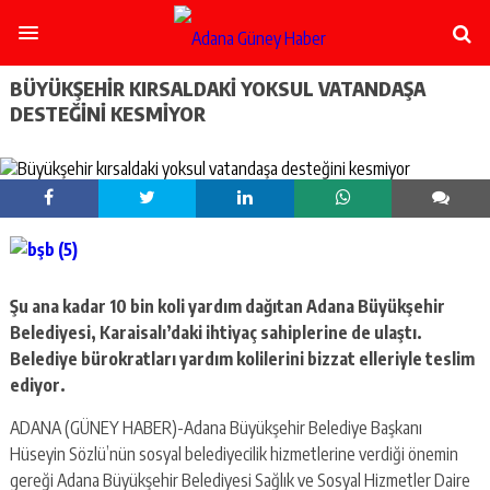
şişli
escort
-
ataşehir
BÜYÜKŞEHIR KIRSALDAKI YOKSUL VATANDAŞA
escort
DESTEĞINI KESMIYOR
-
kadıköy
escort
-
pendik
escort
-
ümraniye
escort
Şu ana kadar 10 bin koli yardım dağıtan Adana Büyükşehir
-
Belediyesi, Karaisalı’daki ihtiyaç sahiplerine de ulaştı.
mecidiyeköy
Belediye bürokratları yardım kolilerini bizzat elleriyle teslim
escort
-
ediyor.
taksim
escort
ADANA (GÜNEY HABER)-Adana Büyükşehir Belediye Başkanı
-
Hüseyin Sözlü’nün sosyal belediyecilik hizmetlerine verdiği önemin
beşiktaş
gereği Adana Büyükşehir Belediyesi Sağlık ve Sosyal Hizmetler Daire