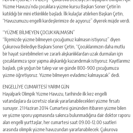
escort
Yüzme Havuzu’nda çocuklara yüzme kursu Başkan Soner Çetin’in
-
kartal
katıldığı bir mini etkinlikle başladı. İlk kulaçlar atılırken Başkan Çetin,
escort
“Havuzumuzu engelli kardeşlerimize de açıyoruz” diyerek müjde verdi.
-
maltepe
“YÜZME BİLMEYEN ÇOCUK KALMASIN”
escort
“İlçemizde yüzme bilmeyen çocuğumuz kalmasın istiyoruz” diyen
Çukurova Belediye Başkanı Soner Çetin, “Çocuklarımızın daha mutlu
bir hayat sürebilmeleri ve zararlı alışkanlıklardan uzak durmaları için
çocuklarımıza spor yapma alışkanlığı kazandırmak istiyoruz. Kayıtlarımız
başladı, çok yoğun bir talep var ve günde 800-900 çocuğumuza
yüzme öğretiyoruz. Yüzme bilmeyen evladımız kalmayacak” dedi.
ENGELLİYE CUMARTESİ YARIM GÜN
Hayalpark Olimpik Yüzme Havuzu, tarihinde ilk kez engelli
vatandaşlara da ücretsiz olarak yararlanabilecekleri yüzme fırsatı
sunuyor. 21 Haziran 2014 Cumartesi gününden itibaren yüzme bilen
ve yüzme sporu yapmasında sakınca bulunmadığına dair doktor raporu
alan engelli yurttaşlar, her cumartesi saat 09.00-12.00 saatleri
arasında olimpik yüzme havuzundan yararlanabilecek. Çukurova