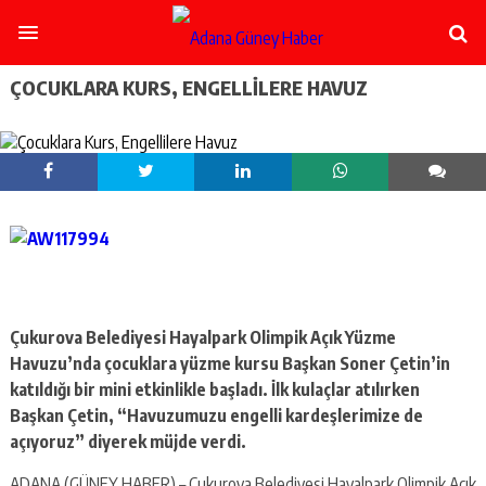
şişli
escort
-
ataşehir
ÇOCUKLARA KURS, ENGELLILERE HAVUZ
escort
-
kadıköy
escort
-
pendik
escort
-
ümraniye
escort
-
mecidiyeköy
Çukurova Belediyesi Hayalpark Olimpik Açık Yüzme
escort
Havuzu’nda çocuklara yüzme kursu Başkan Soner Çetin’in
-
katıldığı bir mini etkinlikle başladı. İlk kulaçlar atılırken
taksim
Başkan Çetin, “Havuzumuzu engelli kardeşlerimize de
escort
açıyoruz” diyerek müjde verdi.
-
beşiktaş
ADANA (GÜNEY HABER) – Çukurova Belediyesi Hayalpark Olimpik Açık