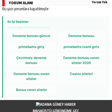
Yorum Yok
YORUM ALANI
Bu yazı yorumlara kapatılmıştır.
En İyi Seçimler
Uzman değerlendirmesi ile seçilmiş
Deneme bonusu güncel
Deneme bonusu
primebahis giriş
primebahis resmi giris
Çevrimsiz deneme
Deneme bonusu veren
bonusu
siteler 2026
Deneme bonusu veren
Casino siteleri
siteler
Bonus veren siteler
MASAÜSTÜ GÖRÜNÜME GEÇ