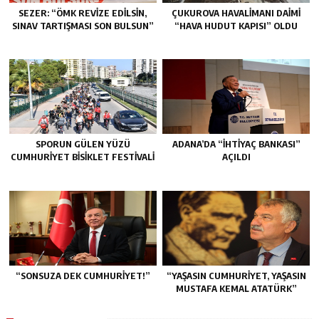
SEZER: “ÖMK REVİZE EDİLSİN,
ÇUKUROVA HAVALİMANI DAİMİ
SINAV TARTIŞMASI SON BULSUN”
“HAVA HUDUT KAPISI” OLDU
SPORUN GÜLEN YÜZÜ
ADANA’DA “İHTİYAÇ BANKASI”
CUMHURIYET BISIKLET FESTIVALI
AÇILDI
“SONSUZA DEK CUMHURİYET!”
“YAŞASIN CUMHURİYET, YAŞASIN
MUSTAFA KEMAL ATATÜRK”