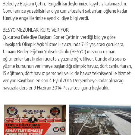
Belediye Başkanı Çetin, “Engelli kardeşlerimize kayıtsız kalamazdım.
Gönüllerince yüzebilsinler diye cumartesileri sabahtan öğlene kadar
tümüyle engellilerimize ayırdık’’ diye bilgi verdi.
BESYO MEZUNLARI KURS VERİYOR
Çukurova Belediye Başkanı Soner Çetin’in verdiği bilgiye göre
Hayalpark Olimpik Açık Yüzme Havuzu’nda 7-15 yaş arası çocuklara,
tamamı Beden Eğitimi Yüksek Okulu (BESYO) mezunu uzman
eğitmenler tarafından ücretsiz yüzme öğretiliyor. Günde altı seans
yüzme kursunun verilmeye başlandığı olimpik havuz, dört cankurtaran,
15 eğitmen, dört havuz personeli ve iki de havuz teknisyeni ile hizmet
veriyor. Kayıtların en son 4 Eylül 2014 Perşembeye kadar alınacağı
havuzda dersler 9 Haziran 2014 Pazartesi günü başlatıldı.