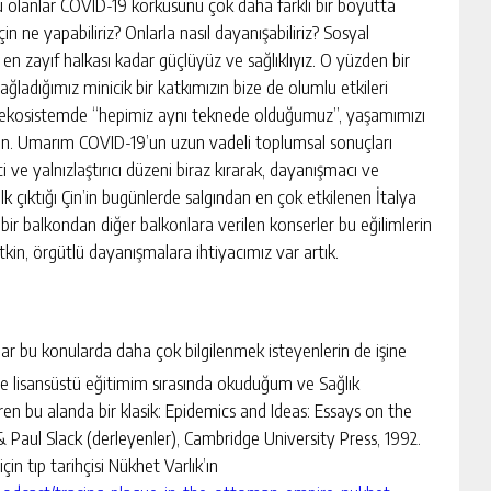
lu olanlar COVID-19 korkusunu çok daha farklı bir boyutta
in ne yapabiliriz? Onlarla nasıl dayanışabiliriz? Sosyal
 zayıf halkası kadar güçlüyüz ve sağlıklıyız. O yüzden bir
ağladığımız minicik bir katkımızın bize de olumlu etkileri
bu ekosistemde “hepimiz aynı teknede olduğumuz”, yaşamımızı
çin. Umarım COVID-19’un uzun vadeli toplumsal sonuçları
i ve yalnızlaştırıcı düzeni biraz kırarak, dayanışmacı ve
lk çıktığı Çin’in bugünlerde salgından en çok etkilenen İtalya
bir balkondan diğer balkonlara verilen konserler bu eğilimlerin
tkin, örgütlü dayanışmalara ihtiyacımız var artık.
ar bu konularda daha çok bilgilenmek isteyenlerin de işine
de lisansüstü eğitimim sırasında okuduğum ve Sağlık
ren bu alanda bir klasik: Epidemics and Ideas: Essays on the
 Paul Slack (derleyenler), Cambridge University Press, 1992.
in tıp tarihçisi Nükhet Varlık’ın