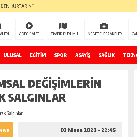
NDEN KURTARIN”
CANAVARI YEDİ
LMAZ”
ALERİ
VIDEO GALERİ
TRAFİK DURUMU
NÖBETÇİ ECZANELER
CA
A ÇEVİRİYOR
ZIN YENİ GÖZDESİ OLACAK”
ULUSAL
EĞİTİM
SPOR
ASAYİŞ
SAĞLIK
TEKN
 AÇILDI
UMSAL DEĞIŞIMLERIN
PATILMAYACAĞINI KAMUOYUNA AÇIKLAYIN”
NDE DURMAYA DAVET EDİYORUZ”
AK SALGINLAR
ÖDÜLÜ”
03 Nisan 2020 - 22:45
iews