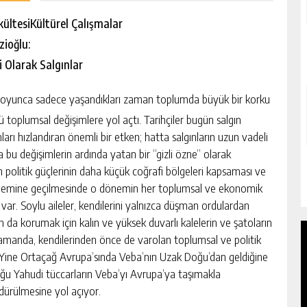
kültesi
Kültürel Çalışmalar
zioğlu:
i Olarak Salgınlar
ihi boyunca sadece yaşandıkları zaman toplumda büyük bir korku
toplumsal değişimlere yol açtı. Tarihçiler bugün salgın
ları hızlandıran önemli bir etken; hatta salgınların uzun vadeli
 bu değişimlerin ardında yatan bir “gizli özne” olarak
n politik güçlerinin daha küçük coğrafi bölgeleri kapsaması ve
emine geçilmesinde o dönemin her toplumsal ve ekonomik
var. Soylu aileler, kendilerini yalnızca düşman ordulardan
 da korumak için kalın ve yüksek duvarlı kalelerin ve şatoların
 zamanda, kendilerinden önce de varolan toplumsal ve politik
 var. Yine Ortaçağ Avrupa’sında Veba’nın Uzak Doğu’dan geldiğine
çoğu Yahudi tüccarların Veba’yı Avrupa’ya taşımakla
dürülmesine yol açıyor.