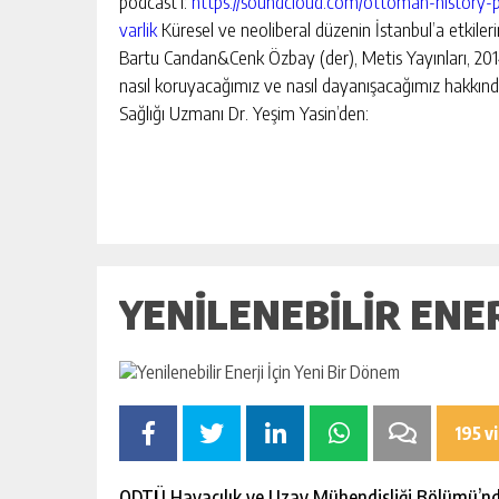
podcast’i:
https://soundcloud.com/ottoman-history-
varlik
Küresel ve neoliberal düzenin İstanbul’a etkileri
Bartu Candan&Cenk Özbay (der), Metis Yayınları, 201
nasıl koruyacağımız ve nasıl dayanışacağımız hakkın
Sağlığı Uzmanı Dr. Yeşim Yasin’den:
YENILENEBILIR ENER
195 v
ODTÜ Havacılık ve Uzay Mühendisliği Bölümü’n