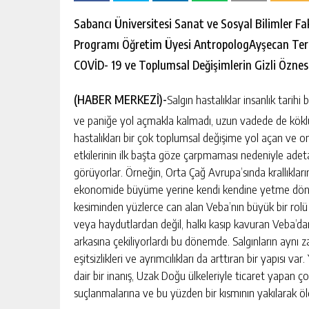
escort
-
Sabancı Üniversitesi Sanat ve Sosyal Bilimler Fa
kartal
escort
Programı Öğretim Üyesi Antropolog
Ayşecan Ter
-
COVİD- 19 ve Toplumsal Değişimlerin Gizli Öznes
maltepe
escort
(HABER MERKEZİ)-
Salgın hastalıklar insanlık tar
ve paniğe yol açmakla kalmadı, uzun vadede de köklü 
hastalıkları bir çok toplumsal değişime yol açan ve on
etkilerinin ilk başta göze çarpmaması nedeniyle adeta
görüyorlar. Örneğin, Orta Çağ Avrupa’sında krallıkları
ekonomide büyüme yerine kendi kendine yetme dön
kesiminden yüzlerce can alan Veba’nın büyük bir rolü 
veya haydutlardan değil, halkı kasıp kavuran Veba’dan
arkasına çekiliyorlardı bu dönemde. Salgınların aynı
eşitsizlikleri ve ayrımcılıkları da arttıran bir yapısı
dair bir inanış, Uzak Doğu ülkeleriyle ticaret yapan 
suçlanmalarına ve bu yüzden bir kısmının yakılarak öl