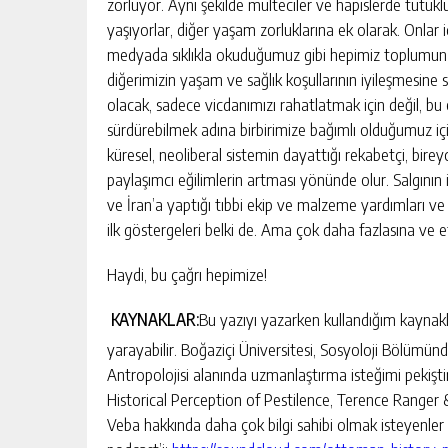
zorluyor. Aynı şekilde mülteciler ve hapislerde tutuk
yaşıyorlar, diğer yaşam zorluklarına ek olarak. Onlar iç
medyada sıklıkla okuduğumuz gibi hepimiz toplumun en
diğerimizin yaşam ve sağlık koşullarının iyileşmesine s
olacak, sadece vicdanımızı rahatlatmak için değil, 
sürdürebilmek adına birbirimize bağımlı olduğumuz i
küresel, neoliberal sistemin dayattığı rekabetçi, bireyc
paylaşımcı eğilimlerin artması yönünde olur. Salgının i
ve İran’a yaptığı tıbbi ekip ve malzeme yardımları ve 
ilk göstergeleri belki de. Ama çok daha fazlasına ve e
Haydi, bu çağrı hepimize!
KAYNAKLAR:
Bu yazıyı yazarken kullandığım kaynakl
yarayabilir. Boğaziçi Üniversitesi, Sosyoloji Bölümün
Antropolojisi alanında uzmanlaştırma isteğimi pekişti
Historical Perception of Pestilence, Terence Ranger &
Veba hakkında daha çok bilgi sahibi olmak isteyenler iç