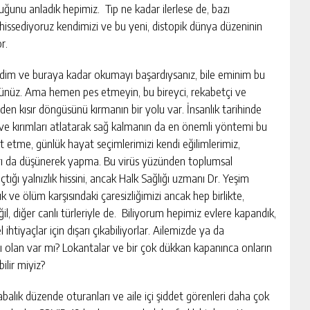
duğunu anladık hepimiz. Tıp ne kadar ilerlese de, bazı
z hissediyoruz kendimizi ve bu yeni, distopik dünya düzeninin
r.
izdim ve buraya kadar okumayı başardıysanız, bile eminim bu
dünüz. Ama hemen pes etmeyin, bu bireyci, rekabetçi ve
eden kısır döngüsünü kırmanın bir yolu var. İnsanlık tarihinde
arı ve kırımları atlatarak sağ kalmanın da en önemli yöntemi bu
t etme, günlük hayat seçimlerimizi kendi eğilimlerimiz,
ları da düşünerek yapma. Bu virüs yüzünden toplumsal
ığı yalnızlık hissini, ancak Halk Sağlığı uzmanı Dr. Yeşim
lık ve ölüm karşısındaki çaresizliğimizi ancak hep birlikte,
ğil, diğer canlı türleriyle de. Biliyorum hepimiz evlere kapandık,
 ihtiyaçlar için dışarı çıkabiliyorlar. Ailemizde ya da
ı olan var mı? Lokantalar ve bir çok dükkan kapanınca onların
ilir miyiz?
balık düzende oturanları ve aile içi şiddet görenleri daha çok