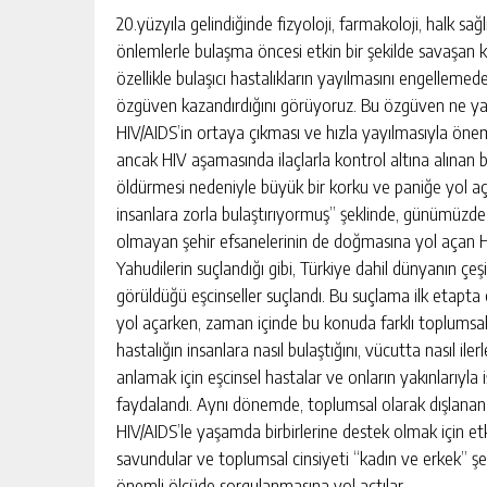
NA MAHKEMEDEN
CHICKEN ROAD: LE MANUEL CO
20.yüzyıla gelindiğinde fizyoloji, farmakoloji, halk sağl
DU GAME DE CASINO TACTIQUE
önlemlerle bulaşma öncesi etkin bir şekilde savaşan kor
 AKIŞI
GÜNLÜK HABER AKIŞI
özellikle bulaşıcı hastalıkların yayılmasını engellemed
özgüven kazandırdığını görüyoruz. Bu özgüven ne yazı
HIV/AIDS’in ortaya çıkması ve hızla yayılmasıyla önem
ancak HIV aşamasında ilaçlarla kontrol altına alınan 
öldürmesi nedeniyle büyük bir korku ve paniğe yol aç
insanlara zorla bulaştırıyormuş” şeklinde, günümüzde bil
olmayan şehir efsanelerinin de doğmasına yol açan H
Yahudilerin suçlandığı gibi, Türkiye dahil dünyanın çeş
görüldüğü eşcinseller suçlandı. Bu suçlama ilk etapta 
yol açarken, zaman içinde bu konuda farklı toplumsal 
hastalığın insanlara nasıl bulaştığını, vücutta nasıl il
anlamak için eşcinsel hastalar ve onların yakınlarıyla
faydalandı. Aynı dönemde, toplumsal olarak dışlana
HIV/AIDS’le yaşamda birbirlerine destek olmak için e
savundular ve toplumsal cinsiyeti “kadın ve erkek” şek
önemli ölçüde sorgulanmasına yol açtılar.