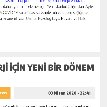
podcast/tracing-plague-in-the-ottoman-empire-nukhet-
ni daha ayrıntılı incelemek için: Yeni İstanbul Çalışmaları, Ayfer
4 COVİD-19 karantinası sürecinde ruh ve beden sağlığımızı
da iki önemli yazı, Uzman Psikolog Leyla Navaro ve Halk
JI İÇIN YENI BIR DÖNEM
03 Nisan 2020 - 22:41
iews
de yüksek lisans programını tamamlayan, uzmanlaşma