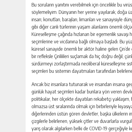
Bu soruların yanıtını verebilmek için öncelikle bu vi
söylemeliyim. Dünyanın her yerine yayılarak, doğa ü
insan; konutları, barajları, limanları ve sanayisiyle düny
gibi diğer canlı türlerinin yaşam alanlarını önemli öl
Küreselleşme çağında hızlanan bir egemenlik savaşı hal
seçimlerine ve vicdanına bağlı olmaya başladı. Bu yü
küresel sanayide önemli bir aktör haline gelen Çin’de
bir refleksle Çinlilileri suçlamak da hiç doğru değil, ç
sürdürmeyi zorlaştırmada neoliberal küreselleşme si
seçimleri bu sistemin dayatmaları tarafından belirlene
Ancak biz insanlara tutunarak ve insandan insana ge
günlük hayat seçimleri kadar bunlara yön veren devl
politikalar, her ölçekte dayatılan rekabetçi yaklaşım, 
olmazsa üst sıralarında olmak için birbirleriyle kıyası
diğerlerinden üstün gören devletler, başka ülkelerin in
çizgilerle belirlenen, yüksek çitler ve duvarlarla vur
yarış olarak algılarken belki de COVID-19 gerçeğiyle