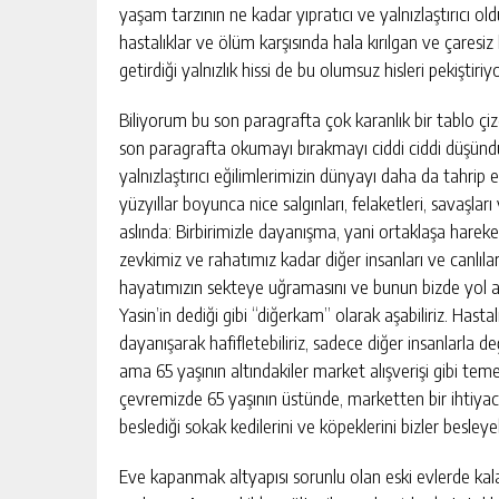
yaşam tarzının ne kadar yıpratıcı ve yalnızlaştırıcı ol
hastalıklar ve ölüm karşısında hala kırılgan ve çaresi
getirdiği yalnızlık hissi de bu olumsuz hisleri pekiştiriyo
Biliyorum bu son paragrafta çok karanlık bir tablo ç
son paragrafta okumayı bırakmayı ciddi ciddi düşün
yalnızlaştırıcı eğilimlerimizin dünyayı daha da tahrip 
yüzyıllar boyunca nice salgınları, felaketleri, savaşl
aslında: Birbirimizle dayanışma, yani ortaklaşa hareke
zevkimiz ve rahatımız kadar diğer insanları ve canlı
hayatımızın sekteye uğramasını ve bunun bizde yol açt
Yasin’in dediği gibi “diğerkam” olarak aşabiliriz. Hasta
dayanışarak hafifletebiliriz, sadece diğer insanlarla de
ama 65 yaşının altındakiler market alışverişi gibi temel
çevremizde 65 yaşının üstünde, marketten bir ihtiyac
beslediği sokak kedilerini ve köpeklerini bizler besleyeb
Eve kapanmak altyapısı sorunlu olan eski evlerde kala