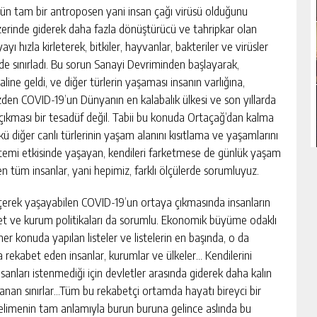
rüsün tam bir antroposen yani insan çağı virüsü olduğunu
zerinde giderek daha fazla dönüştürücü ve tahripkar olan
ayı hızla kirleterek, bitkiler, hayvanlar, bakteriler ve virüsler
çüde sınırladı. Bu sorun Sanayi Devriminden başlayarak,
ine geldi, ve diğer türlerin yaşaması insanın varlığına,
zden COVID-19’un Dünyanın en kalabalık ülkesi ve son yıllarda
 çıkması bir tesadüf değil. Tabii bu konuda Ortaçağ’dan kalma
ünkü diğer canlı türlerinin yaşam alanını kısıtlama ve yaşamlarını
stemi etkisinde yaşayan, kendileri farketmese de günlük yaşam
n tüm insanlar, yani hepimiz, farklı ölçülerde sorumluyuz.
çerek yaşayabilen COVID-19’un ortaya çıkmasında insanların
et ve kurum politikaları da sorumlu. Ekonomik büyüme odaklı
her konuda yapılan listeler ve listelerin en başında, o da
ya rekabet eden insanlar, kurumlar ve ülkeler… Kendilerini
sanları istenmediği için devletler arasında giderek daha kalın
gulanan sınırlar…Tüm bu rekabetçi ortamda hayatı bireyci bir
 kelimenin tam anlamıyla burun buruna gelince aslında bu