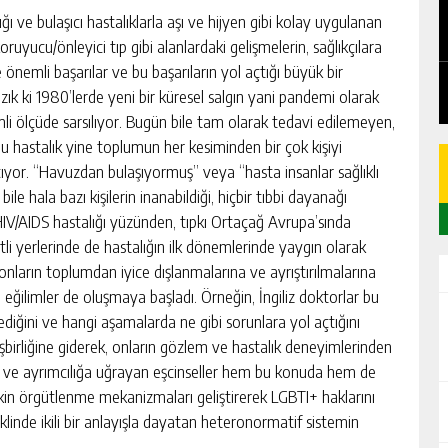
MPLET
CHICKEN ROAD: LE GUIDE COMPLET DU
ığı ve bulaşıcı hastalıklarla aşı ve hijyen gibi kolay uygulanan
JEU DE CASINO STRATÉGIQUE
uyucu/önleyici tıp gibi alanlardaki gelişmelerin, sağlıkçılara
GÜNLÜK HABER AKIŞI
e önemli başarılar ve bu başarıların yol açtığı büyük bir
k ki 1980’lerde yeni bir küresel salgın yani pandemi olarak
li ölçüde sarsılıyor. Bugün bile tam olarak tedavi edilemeyen,
bu hastalık yine toplumun her kesiminden bir çok kişiyi
ıyor. “Havuzdan bulaşıyormuş” veya “hasta insanlar sağlıklı
e hala bazı kişilerin inanabildiği, hiçbir tıbbi dayanağı
IV/AIDS hastalığı yüzünden, tıpkı Ortaçağ Avrupa’sında
itli yerlerinde de hastalığın ilk dönemlerinde yaygın olarak
onların toplumdan iyice dışlanmalarına ve ayrıştırılmalarına
eğilimler de oluşmaya başladı. Örneğin, İngiliz doktorlar bu
erlediğini ve hangi aşamalarda ne gibi sorunlara yol açtığını
 işbirliğine giderek, onların gözlem ve hastalık deneyimlerinden
n ve ayrımcılığa uğrayan eşcinseller hem bu konuda hem de
tkin örgütlenme mekanizmaları geliştirerek LGBTI+ haklarını
linde ikili bir anlayışla dayatan heteronormatif sistemin