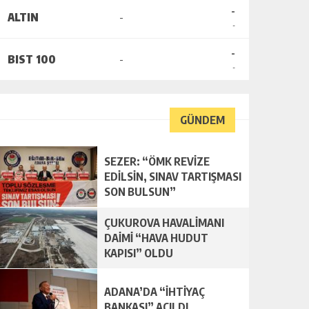
-
ALTIN
-
-
-
BIST 100
-
-
GÜNDEM
SEZER: “ÖMK REVİZE
EDİLSİN, SINAV TARTIŞMASI
SON BULSUN”
ÇUKUROVA HAVALİMANI
DAİMİ “HAVA HUDUT
KAPISI” OLDU
ADANA’DA “İHTİYAÇ
BANKASI” AÇILDI