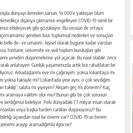
hızıyla dünyayı derinden sarsan, 14.000’e yaklaşan ölüm
rekmedikçe dışarıya çıkmamızı engelleyen COVID-19 isimli bir
ımızı etkileyecek gibi gözüküyor. Bu virüsün de ortaya
açırmamamız gereken bazı toplumsal nedenleri ve sonuçları
i belki de- ve umarım- kişisel olarak bugüne kadar varolan
; hastane, üniversite ve sivil toplum kuruluşları gibi
larını yeniden düşünmelerine yol açacak. Bu nasıl olabilir, önce
arak anlatayım: Günlük yaşamımızda artık bizi rahatlatan bir
alıyoruz. Arkadaşlarımı eve mi çağırayım, yoksa lokantaya mı
ı yoksa taksiyle mi? Lokantada yine aynı, o çok sevdiğim
n takılıp” salata mı yiyeyim? Akşam geç mi dönerim? Kaç
 aramaya vaktim olur mu? Bunun gibi bir çok sorunun
e kimliğimizi belirliyor. Peki dünyadaki 7.7 milyar insan olarak
insanları veya başka türden canlıları düşünüyoruz? Bu
ilirliği açısından nasıl bir önemi var? COVID-19’un benim
nnemi arayıp aramadığımla ilgisi ne?