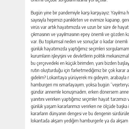
Bugün yine bir pandemiyle karşı karşıyayız: Yayılma 
sayısıyla hepimizi panikleten ve evimize kapanıp, ge
virüs var artık hayatımızda ve uzun bir süre de hayat
çıkmasının ve yayılmasının epey önemli ve gözden k
var. Bu toplumsal neden ve sonuçlar o kadar önemli k
günlük hayatımızda yaptığımız seçimleri sorgulamamıza
kurumların işleyişini ve devletlerin politik mekanizma
bu çerçevedeki en küçük birimden, yani bizden başlay
rutin oluşturduğu için farketmediğimiz bir çok karar 
gidelim? Lokantaya yürüyerek mi gideyim, arabayla m
hamburgeri mi ısmarlayayım, yoksa bugün “vejeterya
gündür annemle konuşmadım, erken dönersem annemi
yanıtını verirken yaptığımız seçimler hayat tarzımızı v
günlük yaşam kararlarımızı verirken ne ölçüde başka 
kararların dünyanın dengesi ve bu dengenin sürdürüleb
lokantada akşam yediğim hamburgerle ya da akşam a