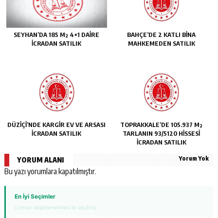
SEYHAN’DA 185 M² 4+1 DAİRE
BAHÇE’DE 2 KATLI BİNA
İCRADAN SATILIK
MAHKEMEDEN SATILIK
DÜZİÇİ’NDE KARGİR EV VE ARSASI
TOPRAKKALE’DE 105.937 M²
İCRADAN SATILIK
TARLANIN 93/5120 HİSSESİ
İCRADAN SATILIK
Yorum Yok
YORUM ALANI
Bu yazı yorumlara kapatılmıştır.
En İyi Seçimler
Uzman değerlendirmesi ile seçilmiş