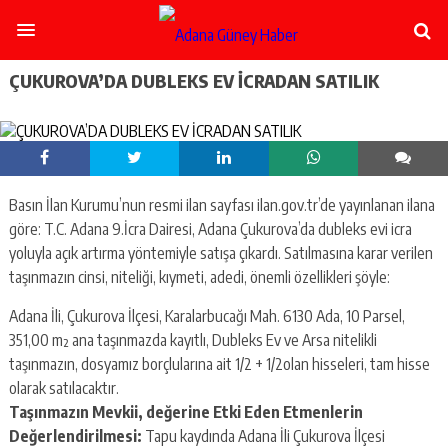
şişli
escort
-
ataşehir
ÇUKUROVA’DA DUBLEKS EV İCRADAN SATILIK
escort
-
kadıköy
escort
-
pendik
Basın İlan Kurumu’nun resmi ilan sayfası ilan.gov.tr’de yayınlanan ilana
escort
göre: T.C. Adana 9.İcra Dairesi, Adana Çukurova’da dubleks evi icra
-
ümraniye
yoluyla açık artırma yöntemiyle satışa çıkardı. Satılmasına karar verilen
escort
taşınmazın cinsi, niteliği, kıymeti, adedi, önemli özellikleri şöyle:
-
mecidiyeköy
Adana İli, Çukurova İlçesi, Karalarbucağı Mah. 6130 Ada, 10 Parsel,
escort
351,00 m² ana taşınmazda kayıtlı, Dubleks Ev ve Arsa nitelikli
-
taşınmazın, dosyamız borçlularına ait 1/2 + 1/2olan hisseleri, tam hisse
taksim
olarak satılacaktır.
escort
-
Taşınmazın Mevkii, değerine Etki Eden Etmenlerin
beşiktaş
Değerlendirilmesi:
Tapu kaydında Adana İli Çukurova İlçesi