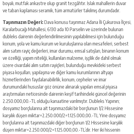
boyalı, mutfak ankastre olup granit tezgâhtır. Islak mahallerin duvar
ve taban kaplaması seramik, tüm armatürler takılmış durumdadır.
Taşınmazın Değeri:
Dava konusu taşınmaz Adana İli Çukurova İlçesi,
Karalarbucağı Mahallesi, 6130 ada 10 Parselin ve üzerinde bulunan
dubleks dairenin değerlendirilmesinin yapılabilmesi için bulunduğu
konum, yola ve kamu kurum ve kuruluşlarına olan mesafeleri, serbest
alım satım rayiç değerleri, imar durumu, emsal satışları, binanın konum
ve özelliği, yapım niteliği, kullanılan malzeme, işçilik de dahil olmak
üzere civardaki alım satım rayiçleri, bulunduğu mevkideki serbest
piyasa koşulları, yapılaşma ve diğer kamu kurumlarının altyapı
hizmetlerinden faydalanabilirlik, konum, cepheler ve imar
durumundaki hususlar göz önüne alınarak yapılan emsal piyasa
araştırmaları neticesinde dairenin keşif tarihindeki güncel değerinin
2.250.000,00.-TL olduğu kanaatine varılmıştır. Dubleks Yapının;
dosyamız borçlularına ait taşınmazdaki bir borçlunun 1/2 Hissesine
karşılık düşen miktar=2.250.000/2=1.125.000,00.-TL Yine dosyamız
borçlularına ait taşınmazdaki diğer borçlunun 1/2 Hissesine karşılık
düşen miktar=2.250.000/2=1.125.000,00.-TL’dir. Her iki hissenin