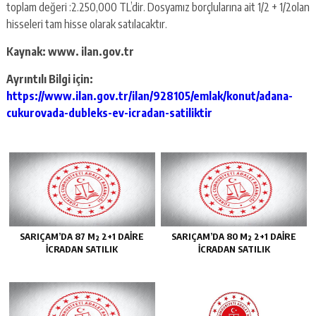
toplam değeri :2.250,000 TL’dir. Dosyamız borçlularına ait 1/2 + 1/2olan
hisseleri tam hisse olarak satılacaktır.
Kaynak: www. ilan.gov.tr
Ayrıntılı Bilgi için:
https://www.ilan.gov.tr/ilan/928105/emlak/konut/adana-
cukurovada-dubleks-ev-icradan-satiliktir
SARIÇAM’DA 87 M² 2+1 DAİRE
SARIÇAM’DA 80 M² 2+1 DAİRE
İCRADAN SATILIK
İCRADAN SATILIK