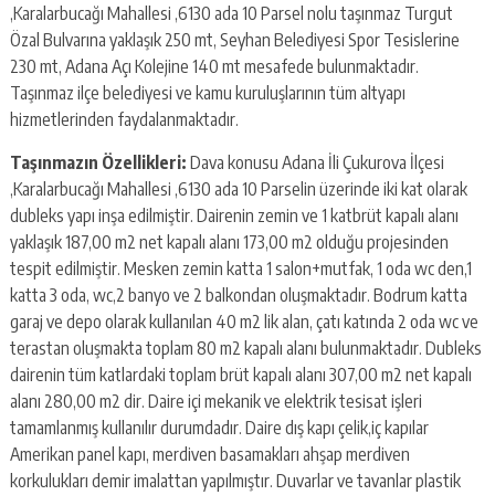
escort
,Karalarbucağı Mahallesi ,6130 ada 10 Parsel nolu taşınmaz Turgut
-
Özal Bulvarına yaklaşık 250 mt, Seyhan Belediyesi Spor Tesislerine
kartal
230 mt, Adana Açı Kolejine 140 mt mesafede bulunmaktadır.
escort
-
Taşınmaz ilçe belediyesi ve kamu kuruluşlarının tüm altyapı
maltepe
hizmetlerinden faydalanmaktadır.
escort
Taşınmazın Özellikleri:
Dava konusu Adana İli Çukurova İlçesi
,Karalarbucağı Mahallesi ,6130 ada 10 Parselin üzerinde iki kat olarak
dubleks yapı inşa edilmiştir. Dairenin zemin ve 1 katbrüt kapalı alanı
yaklaşık 187,00 m2 net kapalı alanı 173,00 m2 olduğu projesinden
tespit edilmiştir. Mesken zemin katta 1 salon+mutfak, 1 oda wc den,1
katta 3 oda, wc,2 banyo ve 2 balkondan oluşmaktadır. Bodrum katta
garaj ve depo olarak kullanılan 40 m2 lik alan, çatı katında 2 oda wc ve
terastan oluşmakta toplam 80 m2 kapalı alanı bulunmaktadır. Dubleks
dairenin tüm katlardaki toplam brüt kapalı alanı 307,00 m2 net kapalı
alanı 280,00 m2 dir. Daire içi mekanik ve elektrik tesisat işleri
tamamlanmış kullanılır durumdadır. Daire dış kapı çelik,iç kapılar
Amerikan panel kapı, merdiven basamakları ahşap merdiven
korkulukları demir imalattan yapılmıştır. Duvarlar ve tavanlar plastik