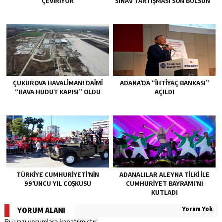
ÇEVİRİYOR
SINAV TARTIŞMASI SON BULSUN”
ÇUKUROVA HAVALİMANI DAİMİ
ADANA’DA “İHTİYAÇ BANKASI”
“HAVA HUDUT KAPISI” OLDU
AÇILDI
TÜRKİYE CUMHURİYETİ’NİN
ADANALILAR ALEYNA TİLKİ İLE
99’UNCU YIL COŞKUSU
CUMHURİYET BAYRAMI’NI
KUTLADI
Yorum Yok
YORUM ALANI