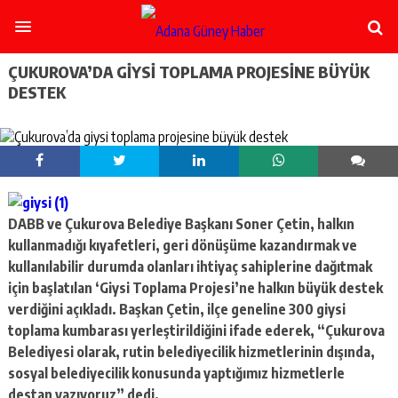
şişli
escort
-
ataşehir
ÇUKUROVA’DA GIYSI TOPLAMA PROJESINE BÜYÜK
escort
DESTEK
-
kadıköy
escort
-
pendik
escort
-
ümraniye
DABB ve Çukurova Belediye Başkanı Soner Çetin, halkın
escort
kullanmadığı kıyafetleri, geri dönüşüme kazandırmak ve
-
kullanılabilir durumda olanları ihtiyaç sahiplerine dağıtmak
mecidiyeköy
için başlatılan ‘Giysi Toplama Projesi’ne halkın büyük destek
escort
verdiğini açıkladı. Başkan Çetin, ilçe geneline 300 giysi
-
taksim
toplama kumbarası yerleştirildiğini ifade ederek, “Çukurova
escort
Belediyesi olarak, rutin belediyecilik hizmetlerinin dışında,
-
sosyal belediyecilik konusunda yaptığımız hizmetlerle
beşiktaş
destan yazıyoruz” dedi.