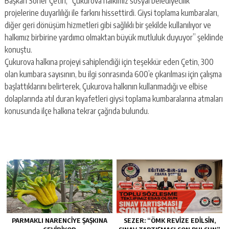
Başkan Soner Çetin, “Çukurova halkımız sosyal belediyecilik
projelerine duyarlılığı ile farkını hissettirdi. Giysi toplama kumbaraları,
diğer geri dönüşüm hizmetleri gibi sağlıklı bir şekilde kullanılıyor ve
halkımız birbirine yardımcı olmaktan büyük mutluluk duyuyor” şeklinde
konuştu.
Çukurova halkına projeyi sahiplendiği için teşekkür eden Çetin, 300
olan kumbara sayısının, bu ilgi sonrasında 600’e çıkarılması için çalışma
başlattıklarını belirterek, Çukurova halkının kullanmadığı ve elbise
dolaplarında atıl duran kıyafetleri giysi toplama kumbaralarına atmaları
konusunda ilçe halkına tekrar çağrıda bulundu.
PARMAKLI NARENCİYE ŞAŞKINA
SEZER: “ÖMK REVİZE EDİLSİN,