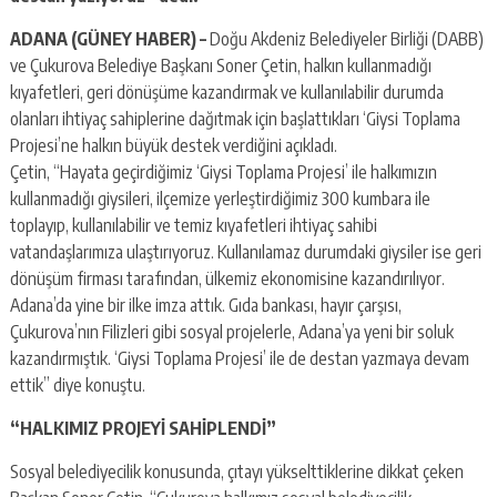
escort
-
ADANA (GÜNEY HABER) –
Doğu Akdeniz Belediyeler Birliği (DABB)
kartal
ve Çukurova Belediye Başkanı Soner Çetin, halkın kullanmadığı
escort
-
kıyafetleri, geri dönüşüme kazandırmak ve kullanılabilir durumda
maltepe
olanları ihtiyaç sahiplerine dağıtmak için başlattıkları ‘Giysi Toplama
escort
Projesi’ne halkın büyük destek verdiğini açıkladı.
Çetin, “Hayata geçirdiğimiz ‘Giysi Toplama Projesi’ ile halkımızın
kullanmadığı giysileri, ilçemize yerleştirdiğimiz 300 kumbara ile
toplayıp, kullanılabilir ve temiz kıyafetleri ihtiyaç sahibi
vatandaşlarımıza ulaştırıyoruz. Kullanılamaz durumdaki giysiler ise geri
dönüşüm firması tarafından, ülkemiz ekonomisine kazandırılıyor.
Adana’da yine bir ilke imza attık. Gıda bankası, hayır çarşısı,
Çukurova’nın Filizleri gibi sosyal projelerle, Adana’ya yeni bir soluk
kazandırmıştık. ‘Giysi Toplama Projesi’ ile de destan yazmaya devam
ettik” diye konuştu.
“HALKIMIZ PROJEYİ SAHİPLENDİ”
Sosyal belediyecilik konusunda, çıtayı yükselttiklerine dikkat çeken