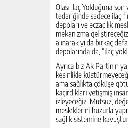
Olası İlaç Yokluğuna son ve
tedariğinde sadece ilaç fi
depoları ve eczacılık mes
mekanizma geliştireceğiz.
alınarak yılda birkaç def
depolarında da, “ilaç yok
Ayrıca biz Ak Partinin ya
kesinlikle küstürmeyeceği
ama sağlıkta çöküşe götü
kaçırdıkları yetişmiş in
izleyeceğiz. Mutsuz, değe
mesleklerini huzurla yapma
sağlık sistemine kavuştur