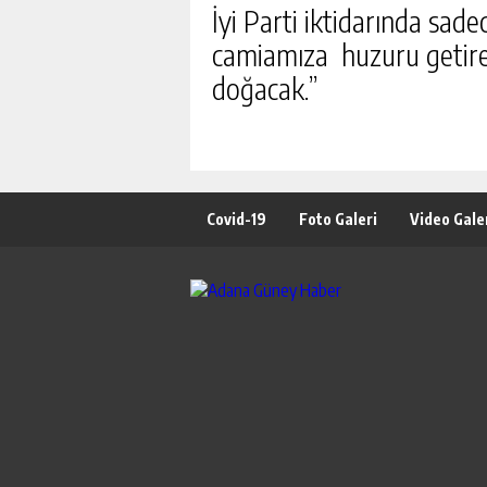
İyi Parti iktidarında sade
camiamıza huzuru getire
doğacak.”
Covid-19
Foto Galeri
Video Gale