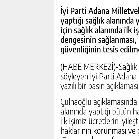
BAHÇE’DE 2 KATLI Bİ
SATILIK
İyi Parti Adana Milletve
yaptığı sağlık alanında
GÜNLÜK HABER
için sağlık alanında ilk i
dengesinin sağlanması, 
güvenliğinin tesis edilm
(HABE MERKEZİ)-Sağlık a
söyleyen İyi Parti Adana 
yazılı bir basın açıklaması
Çulhaoğlu açıklamasında ş
alanında yaptığı bütün ha
ilk işimiz ücretlerin iyil
haklarının korunması ve ç