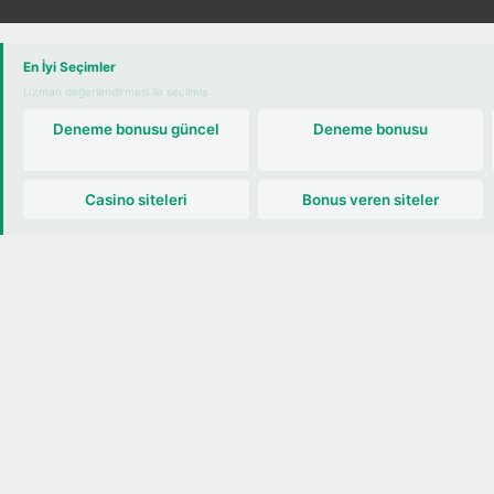
ekne turu
En İyi Seçimler
Uzman değerlendirmesi ile seçilmiş
Deneme bonusu güncel
Deneme bonusu
Casino siteleri
Bonus veren siteler