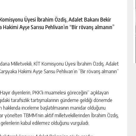
 Komisyonu Üyesi İbrahim Özdiş, Adalet Bakanı Bekir
 Hakimi Ayşe Sarısu Pehlivan’ın “Bir rövanş almanın”
na Milletvekili, KİT Komisyonu Üyesi İbrahim Özdiş, Adalet
arşıyaka Hakimi Ayşe Sarısu Pehlivan’ın “Bir rövanş almanın”
ayır diyenlerin, PKK’lı muamelesi göreceğini” açıklayan
gıdaki tarafsızlık tartışmalarının gündeme geldiği dönemde
an hakkında inceleme başlatılmasının manidar olduğunu
r yönelten TBMM’nin aktif milletvekillerinden İbrahim Özdiş,
a gelenlerin kabul edilemez olduğunu vurguladı.