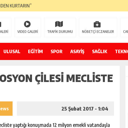
NDEN KURTARIN”
CANAVARI YEDİ
LMAZ”
ALERİ
VIDEO GALERİ
TRAFİK DURUMU
NÖBETÇİ ECZANELER
CA
A ÇEVİRİYOR
ZIN YENİ GÖZDESİ OLACAK”
ULUSAL
EĞİTİM
SPOR
ASAYİŞ
SAĞLIK
TEKN
 AÇILDI
SYON ÇILESI MECLISTE
PATILMAYACAĞINI KAMUOYUNA AÇIKLAYIN”
NDE DURMAYA DAVET EDİYORUZ”
ÖDÜLÜ”
25 Şubat 2017 - 1:04
iews
ecliste yaptığı konuşmada 12 milyon emekli vatandaşla