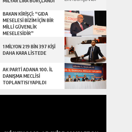
MİLYAR LİRA BORÇLANDI
BAKAN KİRİŞÇİ: “GIDA
MESELESİ BİZİM İÇİN BİR
MİLLİ GÜVENLİK
MESELESİDİR”
1 MİLYON 219 BİN 397 KİŞİ
DAHA KARA LİSTEDE
AK PARTİ ADANA 100. İL
DANIŞMA MECLİSİ
TOPLANTISI YAPILDI