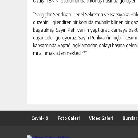
Özdiş, TBMM oturumundaki konuşmasında görüşleri be
“Yargıçlar Sendikası Genel Sekreteri ve Karşıyaka Hâk
düzenini ilgilendiren bir konuda muhalif bilinen bir
başlatılmış. Sayın Pehlivan’ın yaptığı açıklamaya bak
düşünceler görüyoruz. Sayın Pehlivan’ın hiçbir kesim
kapsamında yaptığı açıklamadan dolayı başına gelenler
mı alınmak istenmektedir?”
Covid-19
Foto Galeri
Video Galeri
Burclar