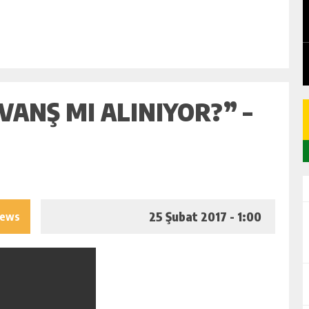
EDEN
CHICKEN ROAD: LE MANUEL COMPLET
DU GAME DE CASINO TACTIQUE
GÜNLÜK HABER AKIŞI
VANŞ MI ALINIYOR?” –
25 Şubat 2017 - 1:00
iews