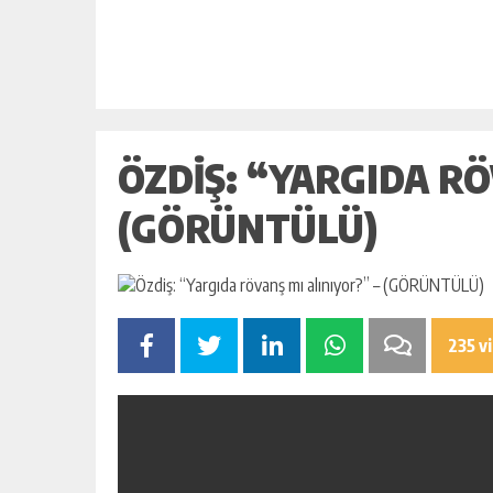
BAHÇE’DE 2 KATLI BİNA MAHKEM
SATILIK
GÜNLÜK HABER AKIŞI
ÖZDIŞ: “YARGIDA RÖ
(GÖRÜNTÜLÜ)
235 v