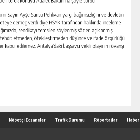
lirterek konuyu Adalet Bakanı’na şöyle sordu:
imi Sayın Ayşe Sarısu Pehlivan yargı bağımsızlığını ve devletin
 gazeteye demeç verdi diye HSYK tarafından hakkında inceleme
tığımızda, sendikayı temsilen söylenmiş sözler, açıklanmış
i tehdit etmeden, ötekileştirmeden düşünce ve ifade özgürlüğü
 kabul edilemez. Antalya’daki başsavcı vekili olayının rövanşı
Nöbetçi Eczaneler
Trafik Durumu
Röportajlar
Haber