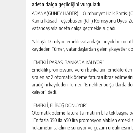
escort
adeta dalga geçildiğini vurguladı
-
kartal
ADANA(GÜNEY HABER) – Cumhuriyet Halk Partisi (CHP
escort
Kamu İktisadi Teşebbüsleri (KİT) Komisyonu Üyesi Z
-
vatandaşlarla adeta dalga geçmekle suçladı.
maltepe
escort
Yaklaşık 12 milyon emekli vatandaşın büyük bir umu
kaydeden Tümer, vatandaşlardan gelen şikayetler 
“EMEKLİ PARASI BANKADA KALIYOR”
Emeklilik promosyunu veren bankaların emeklilerden 
sıra en az 2 otomatik ödeme faturası ibraz edilmesini 
aradığını kaydeden Tümer, “Emekliler bu şartlarda 
kalıyor” dedi.
“EMEKLİ, ELİBOŞ DÖNÜYOR”
Otomatik ödeme fatura talimatının bile tek başına p
“En fazla 350 ila 450 lira promosyon alabilen emeklil
hükümetin takdirine sunuyor ve çözüm üretilmesini 