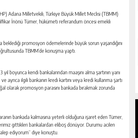
) Adana Milletvekili, Türkiye Büyük Millet Meclisi (TBMM)
ülfikar İnönü Tümer, hükümeti referandum öncesi emekli
tla beklediği promosyon ödemelerinde büyük sorun yaşandığını
doğrultusunda TBMM’de konuşma yaptı.
3 yıl boyunca kendi bankalarından maaşını alma şartının yanı
ve ayrıca ilgili bankanın kredi kartını veya kredi kullanma şartı
doğal olarak promosyon parasını bankada bırakmak zorunda
aranın bankada kalmasına yeterli olduğuna işaret eden Tümer,
erimiz gittikleri bankalardan eliboş dönüyor. Durumu acilen
talep ediyorum” diye konuştu.