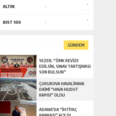
-
ALTIN
-
-
-
BIST 100
-
-
GÜNDEM
SEZER: “ÖMK REVİZE
EDİLSİN, SINAV TARTIŞMASI
SON BULSUN”
ÇUKUROVA HAVALİMANI
DAİMİ “HAVA HUDUT
KAPISI” OLDU
ADANA’DA “İHTİYAÇ
BANKASI” AÇILDI