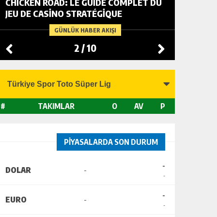
CHICKEN ROAD: LE GUIDE COMPLET DU
FOWL R
JEU DE CASINO STRATÉGIQUE
TACTIC
CHANGI
GÜNLÜK HABER AKIŞI
2
/
10
#
TAKIMLAR
O
AV
P
PİYASALARDA SON DURUM
-
DOLAR
-
-
-
EURO
-
-