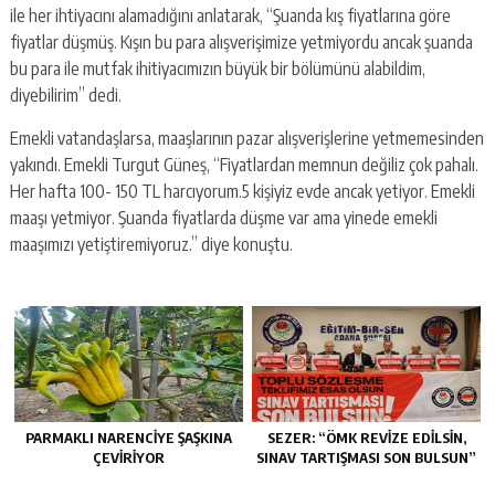
ile her ihtiyacını alamadığını anlatarak, “Şuanda kış fiyatlarına göre
fiyatlar düşmüş. Kışın bu para alışverişimize yetmiyordu ancak şuanda
bu para ile mutfak ihitiyacımızın büyük bir bölümünü alabildim,
diyebilirim” dedi.
Emekli vatandaşlarsa, maaşlarının pazar alışverişlerine yetmemesinden
yakındı. Emekli Turgut Güneş, “Fiyatlardan memnun değiliz çok pahalı.
Her hafta 100- 150 TL harcıyorum.5 kişiyiz evde ancak yetiyor. Emekli
maaşı yetmiyor. Şuanda fiyatlarda düşme var ama yinede emekli
maaşımızı yetiştiremiyoruz.” diye konuştu.
PARMAKLI NARENCİYE ŞAŞKINA
SEZER: “ÖMK REVİZE EDİLSİN,
ÇEVİRİYOR
SINAV TARTIŞMASI SON BULSUN”