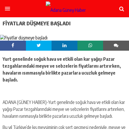
şişli
escort
-
ataşehir
FIYATLAR DÜŞMEYE BAŞLADI
escort
-
kadıköy
escort
-
pendik
Yurt genelinde soğuk hava ve etkili olan kar yağışı Pazar
escort
tezgahlarındaki meyve ve sebzelerin fiyatlarını artırırken,
-
ümraniye
havaların ısınmasıyla birlikte pazarlara ucuzluk gelmeye
escort
başladı.
-
mecidiyeköy
escort
-
ADANA (GÜNEY HABER)-Yurt genelinde soğuk hava ve etkili olan kar
taksim
yağışı Pazar tezgahlarındaki meyve ve sebzelerin fiyatlarını artırırken,
escort
havaların ısınmasıyla birlikte pazarlara ucuzluk gelmeye başladı.
-
beşiktaş
Bu yıl Türkiye’de kış mevsiminin çok sert geçmesi nedeniyle, meyve ve