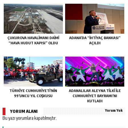
ÇUKUROVA HAVALİMANI DAİMİ
ADANA’DA “İHTİYAÇ BANKASI”
“HAVA HUDUT KAPISI” OLDU
AÇILDI
TÜRKİYE CUMHURİYETİ’NİN
ADANALILAR ALEYNA TİLKİ İLE
99’UNCU YIL COŞKUSU
CUMHURİYET BAYRAMI’NI
KUTLADI
Yorum Yok
YORUM ALANI
Bu yazı yorumlara kapatılmıştır.