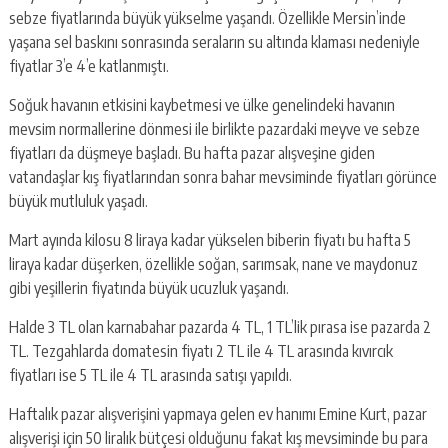
escort
sebze fiyatlarında büyük yükselme yaşandı. Özellikle Mersin’inde
-
yaşana sel baskını sonrasında seraların su altında klaması nedeniyle
kartal
escort
fiyatlar 3’e 4’e katlanmıştı.
-
maltepe
Soğuk havanın etkisini kaybetmesi ve ülke genelindeki havanın
escort
mevsim normallerine dönmesi ile birlikte pazardaki meyve ve sebze
fiyatları da düşmeye başladı. Bu hafta pazar alışveşine giden
vatandaşlar kış fiyatlarından sonra bahar mevsiminde fiyatları görünce
büyük mutluluk yaşadı.
Mart ayında kilosu 8 liraya kadar yükselen biberin fiyatı bu hafta 5
liraya kadar düşerken, özellikle soğan, sarımsak, nane ve maydonuz
gibi yeşillerin fiyatında büyük ucuzluk yaşandı.
Halde 3 TL olan karnabahar pazarda 4 TL, 1 TL’lik pırasa ise pazarda 2
TL. Tezgahlarda domatesin fiyatı 2 TL ile 4 TL arasında kıvırcık
fiyatları ise 5 TL ile 4 TL arasında satışı yapıldı.
Haftalık pazar alışverişini yapmaya gelen ev hanımı Emine Kurt, pazar
alışverişi için 50 liralık bütçesi olduğunu fakat kış mevsiminde bu para