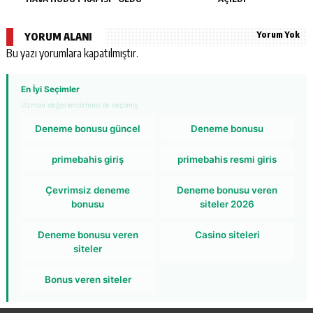
Yorum Yok
YORUM ALANI
Bu yazı yorumlara kapatılmıştır.
En İyi Seçimler
Uzman değerlendirmesi ile seçilmiş
Deneme bonusu güncel
Deneme bonusu
primebahis giriş
primebahis resmi giris
Çevrimsiz deneme
Deneme bonusu veren
bonusu
siteler 2026
Deneme bonusu veren
Casino siteleri
siteler
Bonus veren siteler