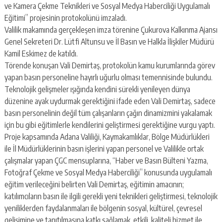
escort
ve Kamera Çekme Teknikleri ve Sosyal Medya Haberciliği Uygulamalı
-
Eğitimi” projesinin protokolünü imzaladı.
kartal
Valilik makamında gerçekleşen imza törenine Çukurova Kalkınma Ajansı
escort
-
Genel Sekreteri Dr. Lütfi Altunsu ve İl Basın ve Halkla İlişkiler Müdürü
maltepe
Kamil Eskimez de katıldı.
escort
Törende konuşan Vali Demirtaş, protokolün kamu kurumlarında görev
yapan basın personeline hayırlı uğurlu olması temennisinde bulundu.
Teknolojik gelişmeler ışığında kendini sürekli yenileyen dünya
düzenine ayak uydurmak gerektiğini ifade eden Vali Demirtaş, sadece
basın personelinin değil tüm çalışanların çağın dinamizmini yakalamak
için bu gibi eğitimlerle kendilerini geliştirmesi gerektiğine vurgu yaptı.
Proje kapsamında Adana Valiliği, Kaymakamlıklar, Bölge Müdürlükleri
ile İl Müdürlüklerinin basın işlerini yapan personel ve Valilikle ortak
çalışmalar yapan ÇGC mensuplarına, “Haber ve Basın Bülteni Yazma,
Fotoğraf Çekme ve Sosyal Medya Haberciliği” konusunda uygulamalı
eğitim verileceğini belirten Vali Demirtaş, eğitimin amacının;
katılımcıların basın ile ilgili gerekli yeni teknikleri geliştirmesi, teknolojik
yeniliklerden faydalanmaları ile bölgenin sosyal, kültürel, çevresel
gelişimine ve tanıtılmasına katkı sağlamak, etkili, kaliteli hizmet ile