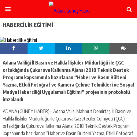
şişli
escort
-
ataşehir
HABERCILIK EĞITIMI
escort
-
kadıköy
escort
-
pendik
Adana Valiliği İl Basın ve Halkla İlişkiler Müdürlüğü ile ÇGC
escort
ortaklığında Çukurova Kalkınma Ajansı 2018 Teknik Destek
-
ümraniye
Programı kapsamında hazırlanan “Haber ve Basın Bülteni
escort
Yazma, Etkili Fotoğraf ve Kamera Çekme Teknikleri ve Sosyal
-
Medya Haberciliği Uygulamalı Eğitimi” projesinin protokolü
mecidiyeköy
imzalandı
escort
-
ADANA (GÜNEY HABER) – Adana Valisi Mahmut Demirtaş, İl Basın ve
taksim
Halkla İlişkiler Müdürlüğü ile Çukurova Gazeteciler Cemiyeti (ÇGC)
escort
-
ortaklığında Çukurova Kalkınma Ajansı 2018 Teknik Destek Programı
beşiktaş
kapsamında hazırlanan “Haber ve Basın Bülteni Yazma, Etkili Fotoğraf