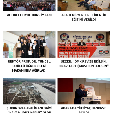
ALTINELLER’DE BURS İMKANI
AKADEMİSYENLERE LİDERLİK
EĞİTİMİ VERİLDİ
REKTÖR PROF. DR. TUNCEL,
SEZER: “ÖMK REVİZE EDİLSİN,
ÖDÜLLÜ ÖĞRENCİLERİ
SINAV TARTIŞMASI SON BULSUN”
MAKAMINDA AĞIRLADI
ÇUKUROVA HAVALİMANI DAİMİ
ADANA’DA “İHTİYAÇ BANKASI”
“HAVA HUDUT KAPISI” OLDU
AÇILDI