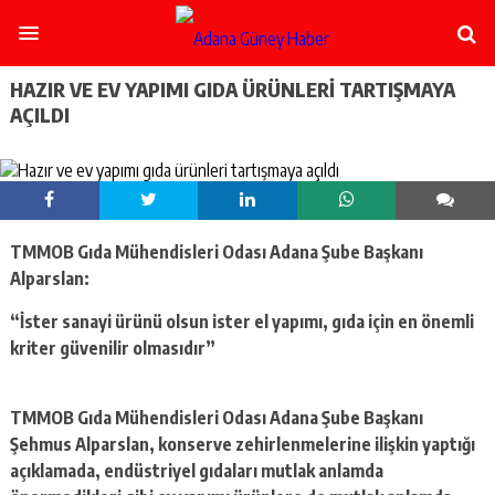
şişli
escort
-
ataşehir
HAZIR VE EV YAPIMI GIDA ÜRÜNLERI TARTIŞMAYA
escort
AÇILDI
-
kadıköy
escort
-
pendik
escort
TMMOB Gıda Mühendisleri Odası Adana Şube Başkanı
-
ümraniye
Alparslan:
escort
-
“İster sanayi ürünü olsun ister el yapımı,
gıda için en önemli
mecidiyeköy
kriter güvenilir olmasıdır”
escort
-
taksim
TMMOB Gıda Mühendisleri Odası Adana Şube Başkanı
escort
Şehmus Alparslan, konserve zehirlenmelerine ilişkin yaptığı
-
açıklamada, endüstriyel gıdaları mutlak anlamda
beşiktaş