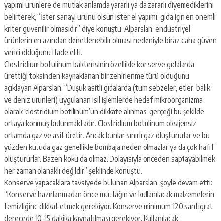
yapımı ürünlere de mutlak anlamda yararlı ya da zararlı diyemediklerini
belirterek, “İster sanayi ürünü olsun ister el yapımı, gıda için en önemli
kriter güvenilir olmasıdır” diye konuştu. Alparslan, endüstriyel
ürünlerin en azından denetlenebilir olması nedeniyle biraz daha güven
verici olduğunu ifade etti.
Clostridium botulinum bakterisinin özellikle konserve gıdalarda
ürettiği toksinden kaynaklanan bir zehirlenme türü olduğunu
açıklayan Alparslan, “Düşük asitli gıdalarda (tüm sebzeler, etler, balık
ve deniz ürünleri) uygulanan ısıl işlemlerde hedef mikroorganizma
olarak ‘clostridium botilinum’un dikkate alınması gerçeği bu şekilde
ortaya konmuş bulunmaktadır. Clostridium botulinum oksijensiz
ortamda gaz ve asit üretir. Ancak bunlar sınırlı gaz oluştururlar ve bu
yüzden kutuda gaz genellikle bombaja neden olmazlar ya da çok hafif
oluştururlar. Bazen koku da olmaz. Dolayısıyla önceden saptayabilmek
her zaman olanaklı değildir” şeklinde konuştu.
Konserve yapacaklara tavsiyede bulunan Alparslan, şöyle devam etti:
“Konserve hazırlanmadan önce mutfağın ve kullanılacak malzemelerin
temizliğine dikkat etmek gerekiyor. Konserve minimum 120 santigrat
derecede 10-15 dakika kaynatılması gerekiyor. Kullanılacak