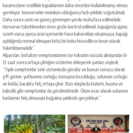
kavanozların özellikle kapaklarının daha önceden kullanılmamış olması
gerekiyor. Konserveler mümkün olduğunca hızlı şekilde soğutulmalı.
Daha sonra serin ve güneş görmeyen yerde muhafaza edilmelidir.
Konserve tüketilmeden önce gözle kontrol edilmeli, kapağında şişme,
sızıntı varsa ayrıca ürün içerisinde hava kabarcıkları oluşmuşsa, kapağı
açıldığında normal olmayan kötü bir koku hissedilirse kesin olarak
tüketilmemelidir.”
Alparslan, botulizm semptomlarının ise toksinin vücuda alınışından 8-
12 saat sonra ortaya çıktığını sözlerine ekleyerek şunları söyledi:
“Tipik semptomlar sinir sisteminde görülür ve bunun sonucu olarak
çift görme, yutkunma zorluğu, konuşma bozukluğu, solunum zorluğu
ve kolda, bacakta felç ortaya çıkar. Bazı olaylarda bulantı, kusma ve
kabızlık gibi semptomlar da görülmektedir. Ölüm esas olarak solunum
kaslarının felç olmasıyla boğulma şeklinde gerçekleşir.”