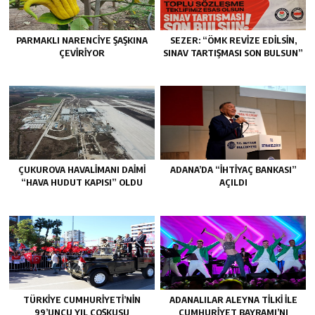
PARMAKLI NARENCİYE ŞAŞKINA
SEZER: “ÖMK REVİZE EDİLSİN,
ÇEVİRİYOR
SINAV TARTIŞMASI SON BULSUN”
ÇUKUROVA HAVALİMANI DAİMİ
ADANA’DA “İHTİYAÇ BANKASI”
“HAVA HUDUT KAPISI” OLDU
AÇILDI
TÜRKİYE CUMHURİYETİ’NİN
ADANALILAR ALEYNA TİLKİ İLE
99’UNCU YIL COŞKUSU
CUMHURİYET BAYRAMI’NI