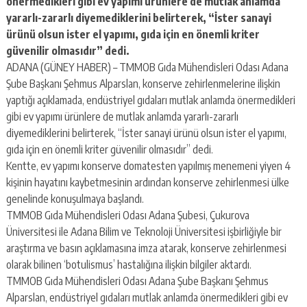
önermedikleri gibi ev yapımı ürünlere de mutlak anlamda
escort
-
yararlı-zararlı diyemediklerini belirterek, “İster sanayi
kartal
ürünü olsun ister el yapımı, gıda için en önemli kriter
escort
güvenilir olmasıdır” dedi.
-
ADANA (GÜNEY HABER) – TMMOB Gıda Mühendisleri Odası Adana
maltepe
Şube Başkanı Şehmus Alparslan, konserve zehirlenmelerine ilişkin
escort
yaptığı açıklamada, endüstriyel gıdaları mutlak anlamda önermedikleri
gibi ev yapımı ürünlere de mutlak anlamda yararlı-zararlı
diyemediklerini belirterek, “İster sanayi ürünü olsun ister el yapımı,
gıda için en önemli kriter güvenilir olmasıdır” dedi.
Kentte, ev yapımı konserve domatesten yapılmış menemeni yiyen 4
kişinin hayatını kaybetmesinin ardından konserve zehirlenmesi ülke
genelinde konuşulmaya başlandı.
TMMOB Gıda Mühendisleri Odası Adana Şubesi, Çukurova
Üniversitesi ile Adana Bilim ve Teknoloji Üniversitesi işbirliğiyle bir
araştırma ve basın açıklamasına imza atarak, konserve zehirlenmesi
olarak bilinen ‘botulismus’ hastalığına ilişkin bilgiler aktardı.
TMMOB Gıda Mühendisleri Odası Adana Şube Başkanı Şehmus
Alparslan, endüstriyel gıdaları mutlak anlamda önermedikleri gibi ev