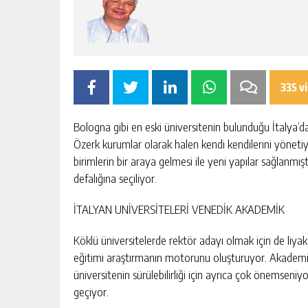
escort
-
kartal
escort
-
maltepe
escort
335 v
Bologna gibi en eski üniversitenin bulunduğu İtalya’da
Özerk kurumlar olarak halen kendi kendilerini yönetiy
birimlerin bir araya gelmesi ile yeni yapılar sağlanmış
defalığına seçiliyor.
İTALYAN UNİVERSİTELERİ VENEDİK AKADEMİK
Köklü üniversitelerde rektör adayı olmak için de liyaka
eğitimi araştırmanın motorunu oluşturuyor. Akademi
üniversitenin sürülebilirliği için ayrıca çok önemseni
geçiyor.