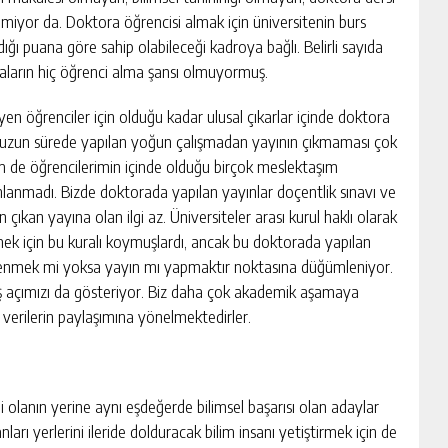
iyor da. Doktora öğrencisi almak için üniversitenin burs
dığı puana göre sahip olabileceği kadroya bağlı. Belirli sayıda
aların hiç öğrenci alma şansı olmuyormuş.
n öğrenciler için olduğu kadar ulusal çıkarlar içinde doktora
i uzun sürede yapılan yoğun çalışmadan yayının çıkmaması çok
im de öğrencilerimin içinde olduğu birçok meslektaşım
ınlanmadı. Bizde doktorada yapılan yayınlar doçentlik sınavı ve
çıkan yayına olan ilgi az. Üniversiteler arası kurul haklı olarak
ek için bu kuralı koymuşlardı, ancak bu doktorada yapılan
renmek mi yoksa yayın mı yapmaktır noktasına düğümleniyor.
kış açımızı da gösteriyor. Biz daha çok akademik aşamaya
en verilerin paylaşımına yönelmektedirler.
i olanın yerine aynı eşdeğerde bilimsel başarısı olan adaylar
anları yerlerini ileride dolduracak bilim insanı yetiştirmek için de