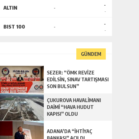
-
ALTIN
-
-
-
BIST 100
-
-
GÜNDEM
SEZER: “ÖMK REVİZE
EDİLSİN, SINAV TARTIŞMASI
SON BULSUN”
ÇUKUROVA HAVALİMANI
DAİMİ “HAVA HUDUT
KAPISI” OLDU
ADANA’DA “İHTİYAÇ
BANKASI” AÇILDI