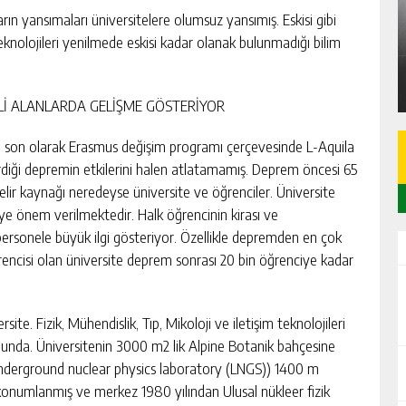
A
SARIÇAM’DA 87 M² 2+1 DAİRE İCRADAN
rın yansımaları üniversitelere olumsuz yansımış. Eskisi gibi
SATILIK
eknolojileri yenilmede eskisi kadar olanak bulunmadığı bilim
GÜNLÜK HABER AKIŞI
RLİ ALANLARDA GELİŞME GÖSTERİYOR
um, son olarak Erasmus değişim programı çerçevesinde L-Aquila
rdiği depremin etkilerini halen atlatamamış. Deprem öncesi 65
elir kaynağı neredeyse üniversite ve öğrenciler. Üniversite
ye önem verilmektedir. Halk öğrencinin kirası ve
ersonele büyük ilgi gösteriyor. Özellikle depremden en çok
encisi olan üniversite deprem sonrası 20 bin öğrenciye kadar
ite. Fizik, Mühendislik, Tıp, Mikoloji ve iletişim teknolojileri
numunda. Üniversitenin 3000 m2 lik Alpine Botanik bahçesine
 (underground nuclear physics laboratory (LNGS)) 1400 m
 konumlanmış ve merkez 1980 yılından Ulusal nükleer fizik