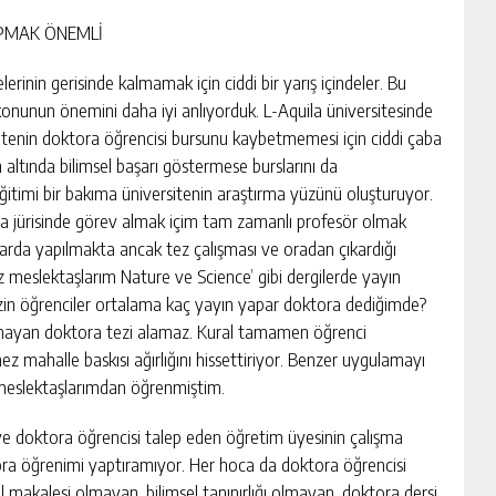
APMAK ÖNEMLİ
erinin gerisinde kalmamak için ciddi bir yarış içindeler. Bu
nunun önemini daha iyi anlıyorduk. L-Aquila üniversitesinde
itenin doktora öğrencisi bursunu kaybetmemesi için ciddi çaba
ın altında bilimsel başarı göstermese burslarını da
itimi bir bakıma üniversitenin araştırma yüzünü oluşturuyor.
tora jürisinde görev almak içim tam zamanlı profesör olmak
arda yapılmakta ancak tez çalışması ve oradan çıkardığı
z meslektaşlarım Nature ve Science’ gibi dergilerde yayın
ı. Sizin öğrenciler ortalama kaç yayın yapar doktora dediğimde?
apmayan doktora tezi alamaz. Kural tamamen öğrenci
z mahalle baskısı ağırlığını hissettiriyor. Benzer uygulamayı
 meslektaşlarımdan öğrenmiştim.
 ve doktora öğrencisi talep eden öğretim üyesinin çalışma
oktora öğrenimi yaptıramıyor. Her hoca da doktora öğrencisi
el makalesi olmayan, bilimsel tanınırlığı olmayan, doktora dersi