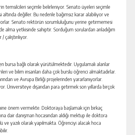
 temsilcileri seçimle belirleniyor. Senato üyeleri seçimle
isi altında değiller. Bu nedenle bağımsız karar alabiliyor ve
yorlar. Senato rektörün sorumluluğunu yerine getirmemesi
de alma yetkisinde sahiptir. Sorduğum sorulardan anladığım
 çalıştırılıyor.
n bursa bağlı olarak yürütülmektedir. Uygulamalı alanlar
linleri ve bilim insanları daha çok burslu öğrenci almaktadırlar.
arından ve Avrupa Birliği projelerinden yararlanıyorlar.
iyor. Üniversiteye dışarıdan para getirmek son yıllarda birçok
timine önem vermekte. Doktoraya başlamak için birkaç
ğına dair danışman hocasından aldığı mektup ile doktora
ü ve yazılı olarak yapılmakta. Öğrenciyi alacak hoca
lir.