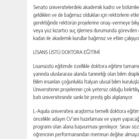
Senato üniversitelerdeki akademik kadro ve bölümlerin
geldikleri ve de bağımsız oldukları için rektörlerin etk
gerektiğinde rektörün projelerine onay-vermeye bili
veya yüz kızartıcı suç işlemesi durumunda görevden 
kadarı ile akademik kurullar bağımsız ve etkin çalışıyor /
LİSANS ÜSTÜ DOKTORA EĞİTİMİ
Lisansüstü eğitimde özellikle doktora eğitimi tamame
yanında uluslararası alanda tanınırlığı olan bilim disip
Bilim insanları çoğunlukla İtalyan ulusal bilim kuruluşl
Üniversitenin projelerinin çok yetersiz olduğu belirtil
batı üniversitesinde sanki bir prestij gibi algılanıyor.
L-Aquila üniversitesi araştırma temelli doktora eği
öncelikle adayın CV’sini hazırlaması ve yayın yapaca
programı olan alana başvurması gerekiyor. Sınav sözl
öğrencinin performansından memnun değilse almayabi