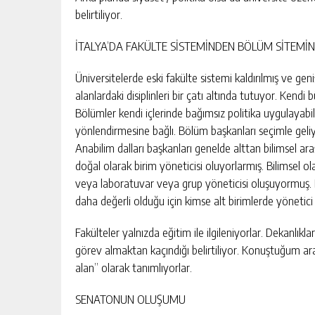
belirtiliyor.
İTALYA’DA FAKÜLTE SİSTEMİNDEN BÖLÜM SİTEMİN
Üniversitelerde eski fakülte sistemi kaldırılmış ve g
alanlardaki disiplinleri bir çatı altında tutuyor. Kend
Bölümler kendi içlerinde bağımsız politika uygulayabi
yönlendirmesine bağlı. Bölüm başkanları seçimle geli
Anabilim dalları başkanları genelde alttan bilimsel ara
doğal olarak birim yöneticisi oluyorlarmış. Bilimsel olar
veya laboratuvar veya grup yöneticisi oluşuyormuş. B
daha değerli olduğu için kimse alt birimlerde yönetic
Fakülteler yalnızda eğitim ile ilgileniyorlar. Dekanlıkl
görev almaktan kaçındığı belirtiliyor. Konuştuğum ara
alan” olarak tanımlıyorlar.
SENATONUN OLUŞUMU