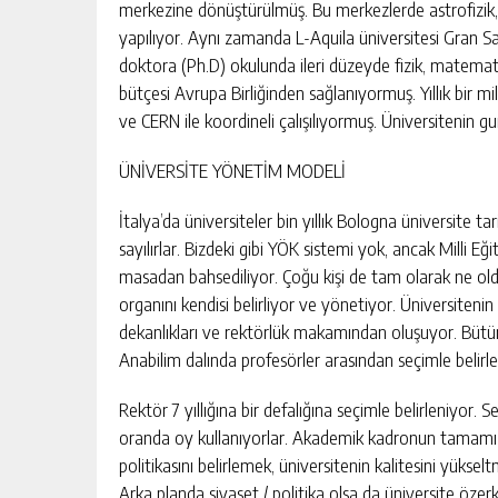
merkezine dönüştürülmüş. Bu merkezlerde astrofizik, k
yapılıyor. Aynı zamanda L-Aquila üniversitesi Gran Sass
doktora (Ph.D) okulunda ileri düzeyde fizik, matemat
bütçesi Avrupa Birliğinden sağlanıyormuş. Yıllık bir mi
ve CERN ile koordineli çalışılıyormuş. Üniversitenin g
ÜNİVERSİTE YÖNETİM MODELİ
İtalya’da üniversiteler bin yıllık Bologna üniversite tari
sayılırlar. Bizdeki gibi YÖK sistemi yok, ancak Milli E
masadan bahsediliyor. Çoğu kişi de tam olarak ne old
organını kendisi belirliyor ve yönetiyor. Üniversitenin
dekanlıkları ve rektörlük makamından oluşuyor. Bütün
Anabilim dalında profesörler arasından seçimle belirl
Rektör 7 yıllığına bir defalığına seçimle belirleniyor. Se
oranda oy kullanıyorlar. Akademik kadronun tamamı o
politikasını belirlemek, üniversitenin kalitesini yükselt
Arka planda siyaset / politika olsa da üniversite özer