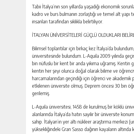
MERSİN ERDEMLİ ‘DE 639 M² ARS
Tabii İtalya’nın son yıllarda yaşadığı ekonomik sorunla
İCRADAN SATILIK
kadro ve burs bulmanın zorlaştığı ve temel alt yapı t
GÜNLÜK HABER AKIŞI
insanları tarafından sıklıkla belirtiliyor.
İTALYAN ÜNİVERSİTELERİ GÜÇLÜ OLDUKLARI BELİ
Bilimsel toplantılar için birkaç kez İtalya’da bulund
üniversitesinde bulundum. L-Aquila 2009 yılında geçi
bin nüfuslu bir kent bir anda yıkıma uğramış. Kentin g
kentin her şeyi olunca doğal olarak bilime ve öğrenci
harcamalarından geçindiği için öğrenci ve akademik p
etkilenen üniversite olmuş. Deprem öncesi 30 bin öğr
gerilemiş.
L-Aquila üniversitesi, 1458 de kurulmuş bir köklü ünivers
alanlarında İtalya’da hatırı sayılır bir üniversite ko
sahip. İtalyan’ın yer altı nükleer araştırma merkezi
yüksekliğindeki Gran Sasso dağının kayaların altında