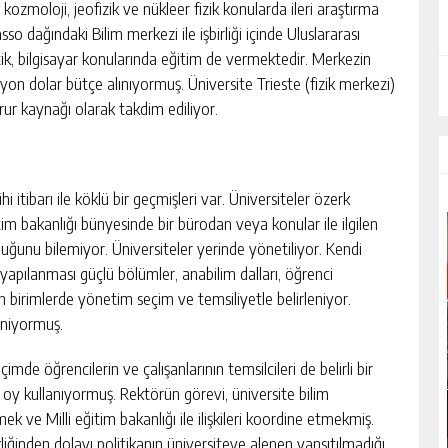
ozmoloji, jeofizik ve nükleer fizik konularda ileri araştırma
o dağındaki Bilim merkezi ile işbirliği içinde Uluslararası
ik, bilgisayar konularında eğitim de vermektedir. Merkezin
lyon dolar bütçe alınıyormuş. Üniversite Trieste (fizik merkezi)
urur kaynağı olarak takdim ediliyor.
hi itibarı ile köklü bir geçmişleri var. Üniversiteler özerk
ğitim bakanlığı bünyesinde bir bürodan veya konular ile ilgilen
uğunu bilemiyor. Üniversiteler yerinde yönetiliyor. Kendi
 yapılanması güçlü bölümler, anabilim dalları, öğrenci
 birimlerde yönetim seçim ve temsiliyetle belirleniyor.
eniyormuş.
çimde öğrencilerin ve çalışanlarının temsilcileri de belirli bir
y kullanıyormuş. Rektörün görevi, üniversite bilim
mek ve Milli eğitim bakanlığı ile ilişkileri koordine etmekmiş.
kliğinden dolayı politikanın üniversiteye alenen yansıtılmadığı