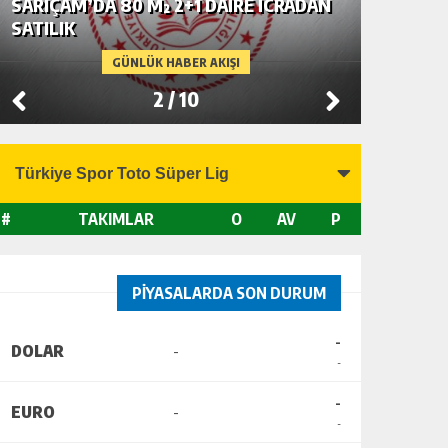
SARIÇAM’DA 80 M² 2+1 DAİRE İCRADAN
SEYHAN’
SATILIK
SATILIK
GÜNLÜK HABER AKIŞI
2
/
10
#
TAKIMLAR
O
AV
P
PİYASALARDA SON DURUM
-
DOLAR
-
-
-
EURO
-
-