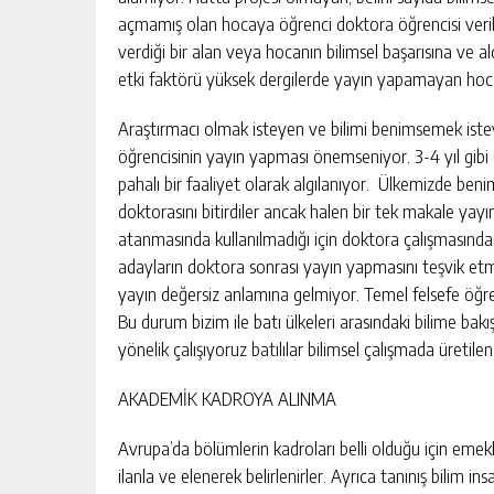
açmamış olan hocaya öğrenci doktora öğrencisi verilm
verdiği bir alan veya hocanın bilimsel başarısına ve al
etki faktörü yüksek dergilerde yayın yapamayan hoc
Araştırmacı olmak isteyen ve bilimi benimsemek isteye
öğrencisinin yayın yapması önemseniyor. 3-4 yıl gib
pahalı bir faaliyet olarak algılanıyor. Ülkemizde ben
doktorasını bitirdiler ancak halen bir tek makale yay
atanmasında kullanılmadığı için doktora çalışmasından 
adayların doktora sonrası yayın yapmasını teşvik etm
yayın değersiz anlamına gelmiyor. Temel felsefe öğ
Bu durum bizim ile batı ülkeleri arasındaki bilime ba
yönelik çalışıyoruz batılılar bilimsel çalışmada üretil
AKADEMİK KADROYA ALINMA
Avrupa’da bölümlerin kadroları belli olduğu için emekl
ilanla ve elenerek belirlenirler. Ayrıca tanınış bilim ins