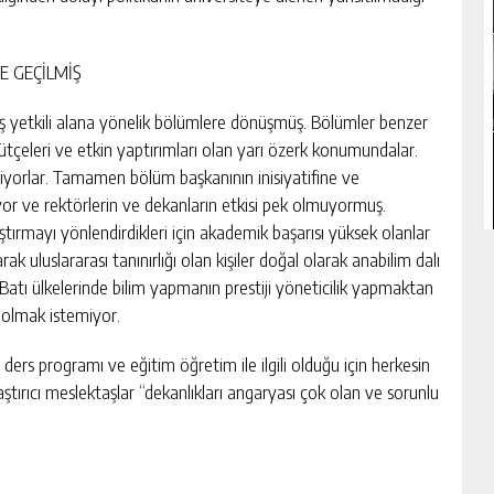
E GEÇİLMİŞ
eniş yetkili alana yönelik bölümlere dönüşmüş. Bölümler benzer
i bütçeleri ve etkin yaptırımları olan yarı özerk konumundalar.
liyorlar. Tamamen bölüm başkanının inisiyatifine ve
yor ve rektörlerin ve dekanların etkisi pek olmuyormuş.
ştırmayı yönlendirdikleri için akademik başarısı yüksek olanlar
ak uluslararası tanınırlığı olan kişiler doğal olarak anabilim dalı
atı ülkelerinde bilim yapmanın prestiji yöneticilik yapmaktan
i olmak istemiyor.
ar ders programı ve eğitim öğretim ile ilgili olduğu için herkesin
ştırıcı meslektaşlar “dekanlıkları angaryası çok olan ve sorunlu