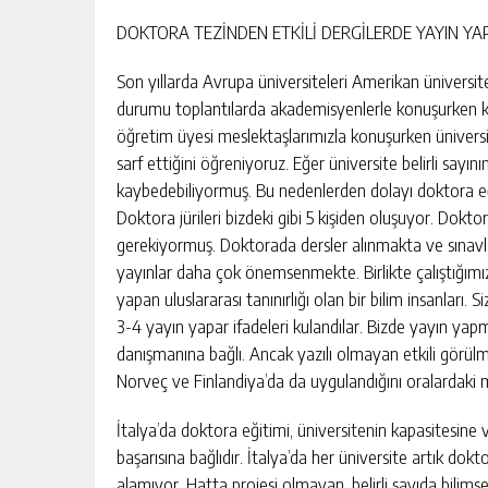
DOKTORA TEZİNDEN ETKİLİ DERGİLERDE YAYIN Y
Son yıllarda Avrupa üniversiteleri Amerikan üniversitel
durumu toplantılarda akademisyenlerle konuşurken ko
öğretim üyesi meslektaşlarımızla konuşurken ünivers
sarf ettiğini öğreniyoruz. Eğer üniversite belirli sayın
kaybedebiliyormuş. Bu nedenlerden dolayı doktora eğ
Doktora jürileri bizdeki gibi 5 kişiden oluşuyor. Dok
gerekiyormuş. Doktorada dersler alınmakta ve sınavl
yayınlar daha çok önemsenmekte. Birlikte çalıştığımı
yapan uluslararası tanınırlığı olan bir bilim insanlar
3-4 yayın yapar ifadeleri kulandılar. Bizde yayın y
danışmanına bağlı. Ancak yazılı olmayan etkili görülme
Norveç ve Finlandiya’da da uygulandığını oralardaki
İtalya’da doktora eğitimi, üniversitenin kapasitesine
başarısına bağlıdır. İtalya’da her üniversite artık d
alamıyor. Hatta projesi olmayan, belirli sayıda bilims