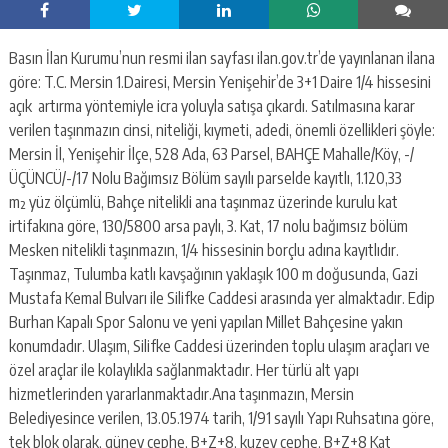
escort
-
kartal
Basın İlan Kurumu’nun resmi ilan sayfası ilan.gov.tr’de yayınlanan ilana
escort
-
göre: T.C. Mersin 1.Dairesi, Mersin Yenişehir’de 3+1 Daire 1/4 hissesini
maltepe
açık artırma yöntemiyle icra yoluyla satışa çıkardı. Satılmasına karar
escort
verilen taşınmazın cinsi, niteliği, kıymeti, adedi, önemli özellikleri şöyle:
Mersin İl, Yenişehir İlçe, 528 Ada, 63 Parsel, BAHÇE Mahalle/Köy, -/
ÜÇÜNCÜ/-/17 Nolu Bağımsız Bölüm sayılı parselde kayıtlı, 1.120,33
m² yüz ölçümlü, Bahçe nitelikli ana taşınmaz üzerinde kurulu kat
irtifakına göre, 130/5800 arsa paylı, 3. Kat, 17 nolu bağımsız bölüm
Mesken nitelikli taşınmazın, 1/4 hissesinin borçlu adına kayıtlıdır.
Taşınmaz, Tulumba katlı kavşağının yaklaşık 100 m doğusunda, Gazi
Mustafa Kemal Bulvarı ile Silifke Caddesi arasında yer almaktadır. Edip
Burhan Kapalı Spor Salonu ve yeni yapılan Millet Bahçesine yakın
konumdadır. Ulaşım, Silifke Caddesi üzerinden toplu ulaşım araçları ve
özel araçlar ile kolaylıkla sağlanmaktadır. Her türlü alt yapı
hizmetlerinden yararlanmaktadır.Ana taşınmazın, Mersin
Belediyesince verilen, 13.05.1974 tarih, 1/91 sayılı Yapı Ruhsatına göre,
tek blok olarak, güney cephe, B+Z+8, kuzey cephe, B+Z+8 Kat