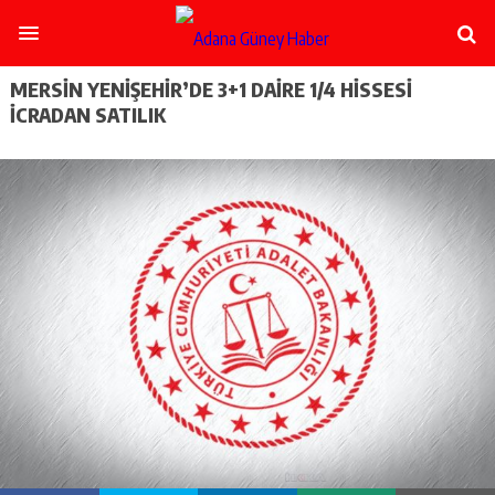
şişli
escort
-
ataşehir
MERSİN YENİŞEHİR’DE 3+1 DAİRE 1/4 HİSSESİ
escort
İCRADAN SATILIK
-
kadıköy
escort
-
pendik
escort
-
ümraniye
escort
-
mecidiyeköy
escort
-
taksim
escort
-
beşiktaş