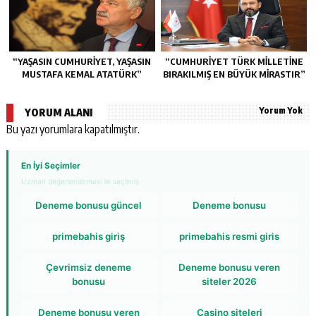
“YAŞASIN CUMHURİYET, YAŞASIN
“CUMHURİYET TÜRK MİLLETİNE
MUSTAFA KEMAL ATATÜRK”
BIRAKILMIŞ EN BÜYÜK MİRASTIR”
Yorum Yok
YORUM ALANI
Bu yazı yorumlara kapatılmıştır.
En İyi Seçimler
Uzman değerlendirmesi ile seçilmiş
Deneme bonusu güncel
Deneme bonusu
primebahis giriş
primebahis resmi giris
Çevrimsiz deneme
Deneme bonusu veren
bonusu
siteler 2026
Deneme bonusu veren
Casino siteleri