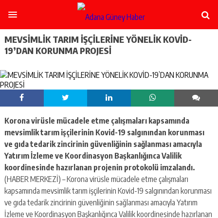
şişli
escort
-
ataşehir
MEVSİMLİK TARIM İŞÇİLERİNE YÖNELİK KOVİD-
escort
19’DAN KORUNMA PROJESİ
-
kadıköy
escort
-
pendik
escort
-
Korona virüsle mücadele etme çalışmaları kapsamında
ümraniye
escort
mevsimlik tarım işçilerinin Kovid-19 salgınından korunması
-
ve gıda tedarik zincirinin güvenliğinin sağlanması amacıyla
mecidiyeköy
Yatırım İzleme ve Koordinasyon Başkanlığınca Valilik
escort
koordinesinde hazırlanan projenin protokolü imzalandı.
-
(HABER MERKEZİ) – Korona virüsle mücadele etme çalışmaları
taksim
escort
kapsamında mevsimlik tarım işçilerinin Kovid-19 salgınından korunması
-
ve gıda tedarik zincirinin güvenliğinin sağlanması amacıyla Yatırım
beşiktaş
İzleme ve Koordinasyon Başkanlığınca Valilik koordinesinde hazırlanan