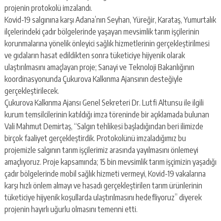
escort
projenin protokolü imzalandı.
-
Kovid-19 salgınına karşı Adana’nın Seyhan, Yüreğir, Karataş, Yumurtalık
kartal
escort
ilçelerindeki çadır bölgelerinde yaşayan mevsimlik tarım işçilerinin
-
korunmalarına yönelik önleyici sağlık hizmetlerinin gerçekleştirilmesi
maltepe
ve gıdaların hasat edildikten sonra tüketiciye hijyenik olarak
escort
ulaştırılmasını amaçlayan proje; Sanayi ve Teknoloji Bakanlığının
koordinasyonunda Çukurova Kalkınma Ajansının desteğiyle
gerçekleştirilecek.
Çukurova Kalkınma Ajansı Genel Sekreteri Dr. Lutfi Altunsu ile ilgili
kurum temsilcilerinin katıldığı imza töreninde bir açıklamada bulunan
Vali Mahmut Demirtaş, “Salgın tehlikesi başladığından beri ilimizde
birçok faaliyet gerçekleştirdik. Protokolünü imzaladığımız bu
projemizle salgının tarım işçilerimiz arasında yayılmasını önlemeyi
amaçlıyoruz. Proje kapsamında; 15 bin mevsimlik tarım işçimizin yaşadığı
çadır bölgelerinde mobil sağlık hizmeti vermeyi, Kovid-19 vakalarına
karşı hızlı önlem almayı ve hasadı gerçekleştirilen tarım ürünlerinin
tüketiciye hijyenik koşullarda ulaştırılmasını hedefliyoruz” diyerek
projenin hayırlı uğurlu olmasını temenni etti.