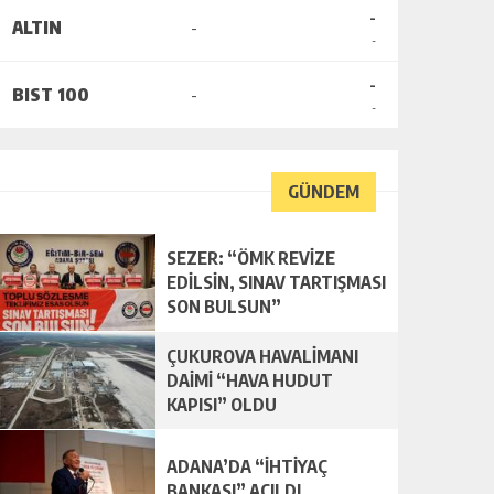
-
ALTIN
-
-
-
BIST 100
-
-
GÜNDEM
SEZER: “ÖMK REVİZE
EDİLSİN, SINAV TARTIŞMASI
SON BULSUN”
ÇUKUROVA HAVALİMANI
DAİMİ “HAVA HUDUT
KAPISI” OLDU
ADANA’DA “İHTİYAÇ
BANKASI” AÇILDI