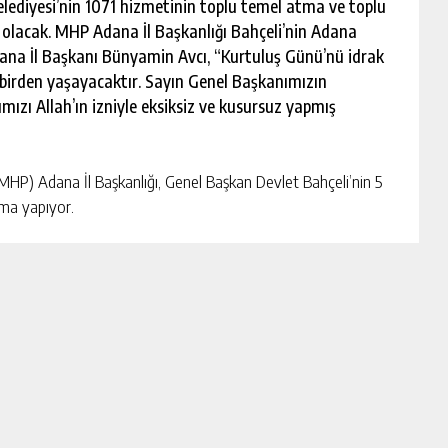
lediyesi’nin 1071 hizmetinin toplu temel atma ve toplu
a olacak. MHP Adana İl Başkanlığı Bahçeli’nin Adana
ana İl Başkanı Bünyamin Avcı, “Kurtuluş Günü’nü idrak
i birden yaşayacaktır. Sayın Genel Başkanımızın
mızı Allah’ın izniyle eksiksiz ve kusursuz yapmış
HP) Adana İl Başkanlığı, Genel Başkan Devlet Bahçeli’nin 5
şma yapıyor.
r Belediyesi’nin 1071 hizmetinin toplu açılış ve temel atma
eli’nin Adana programıyla ilgili yoğun bir çalışma başlattı.
ak edeceği programlar ve Adana’dan uğurlanmasını kapsayan
etim Kuruluyla istişare toplantıları düzenledi.
P il ve ilçe teşkilatları ile bağlı örgütlerin üstleneceği
gerekse ilçelerden halkın katılımının yüksek oranda sağlanması,
üdüm içinde yapılacak çalışmalar da istişare edildi.