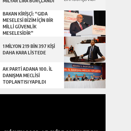
MİLYAR LİRA BORÇLANDI
BAKAN KİRİŞÇİ: “GIDA
MESELESİ BİZİM İÇİN BİR
MİLLİ GÜVENLİK
MESELESİDİR”
1 MİLYON 219 BİN 397 KİŞİ
DAHA KARA LİSTEDE
AK PARTİ ADANA 100. İL
DANIŞMA MECLİSİ
TOPLANTISI YAPILDI