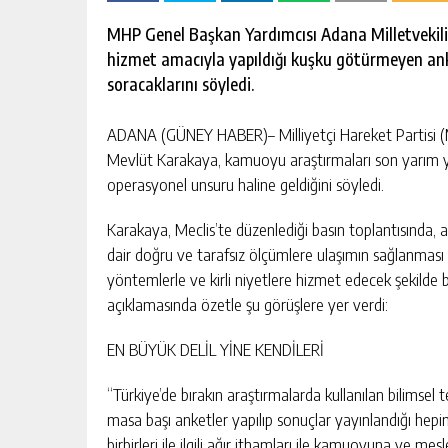
escort
-
MHP Genel Başkan Yardımcısı Adana Milletvekili Pr
kartal
hizmet amacıyla yapıldığı kuşku götürmeyen an
escort
-
soracaklarını söyledi.
maltepe
escort
ADANA (GÜNEY HABER)– Milliyetçi Hareket Partisi (M
Mevlüt Karakaya, kamuoyu araştırmaları son yarım yü
operasyonel unsuru haline geldiğini söyledi.
Karakaya, Meclis’te düzenlediği basın toplantısında,
dair doğru ve tarafsız ölçümlere ulaşımın sağlanması ol
yöntemlerle ve kirli niyetlere hizmet edecek şekilde b
açıklamasında özetle şu görüşlere yer verdi:
EN BÜYÜK DELİL YİNE KENDİLERİ
“Türkiye’de bırakın araştırmalarda kullanılan bilimsel 
masa başı anketler yapılıp sonuçlar yayınlandığı hepi
birbirleri ile ilgili ağır ithamları ile kamuoyuna ve mesl