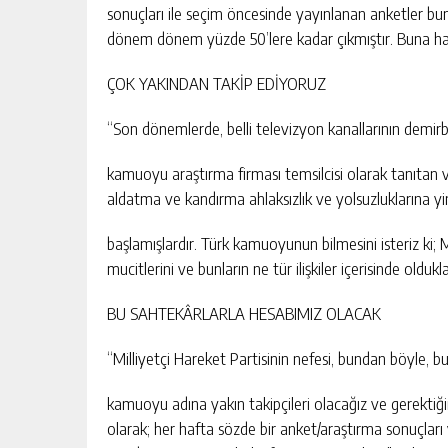
sonuçları ile seçim öncesinde yayınlanan anketler bun
dönem dönem yüzde 50’lere kadar çıkmıştır. Buna hat
ÇOK YAKINDAN TAKİP EDİYORUZ
“Son dönemlerde, belli televizyon kanallarının demirba
kamuoyu araştırma firması temsilcisi olarak tanıtan 
aldatma ve kandırma ahlaksızlık ve yolsuzluklarına y
başlamışlardır. Türk kamuoyunun bilmesini isteriz ki; M
mucitlerini ve bunların ne tür ilişkiler içerisinde olduk
BU SAHTEKÂRLARLA HESABIMIZ OLACAK
“Milliyetçi Hareket Partisinin nefesi, bundan böyle, bu
kamuoyu adına yakın takipçileri olacağız ve gerektiğin
olarak; her hafta sözde bir anket/araştırma sonuçları 