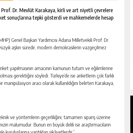
of. Dr. Mevlüt Karakaya, kirli ve art niyetli çevrelere
ket sonuçlarına tepki gösterdi ve mahkemelerde hesap
HP) Genel Başkan Yardımcısı Adana Milletvekili Prof. Dr.
zyılı aşkın süredir, modern demokrasilerin vazgeçilmez
 anket yapılmasının amacının kamunun tutum ve eğilimlerine
ması gerektiğini söyledi. Türkiye’de ise anketlerin çok farklı
ir manipülasyon aracı olarak kullanıldığını belirten Karakaya,
teknik ve yöntemlerin geçerliliğini; tamamen sipariş üzerine
mizin malumudur. Bunun en büyük delili ise araştırmacıların
eki kuruluşlarına yaptıkları şikâyetlerdir.”