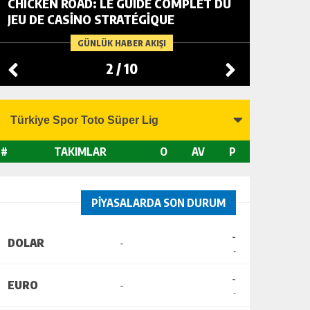
CHICKEN ROAD: LE GUIDE COMPLET DU
FOWL R
JEU DE CASINO STRATÉGIQUE
TACTIC
CHANGI
GÜNLÜK HABER AKIŞI
2
/
10
#
TAKIMLAR
O
AV
P
PİYASALARDA SON DURUM
-
DOLAR
-
-
-
EURO
-
-