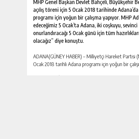
MHP Genel Başkan Devlet Bahçeli, Büyükşehir Be
açılış töreni için 5 Ocak 2018 tarihinde Adana’d
programı için yoğun bir çalışma yapıyor. MHP Ad
edeceğimiz 5 Ocak’ta Adana, iki coşkuyu, sevinc
onurlandıracağı 5 Ocak günü için tüm hazırlıkları
olacağız” diye konuştu.
ADANA(GÜNEY HABER) – Milliyetçi Hareket Partisi (M
Ocak 2018 tarihli Adana programı için yoğun bir çalı
MHP Adana İl Başkanı Bünyamin Avcı, Adana Büyükşehi
törenine katılacak olan MHP Genel Başkanı Devlet Bahç
Avcı; Bahçeli’nin karşılanması, kente intikali, iştir
çalışmalarla ilgili önce İl Divan Kuruluyla sonra İl Yön
Toplantılarda, Devlet Bahçeli’nin Adana programında MH
görevler hakkında bilgi verildi. Gerek il merkezinden 
Büyükşehir Belediyesi ve bağlı ilçe belediyeleri ile eşg