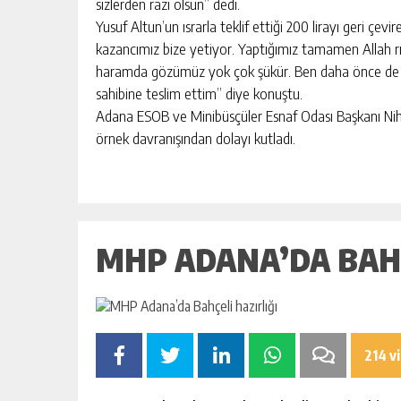
sizlerden razı olsun” dedi.
Yusuf Altun’un ısrarla teklif ettiği 200 lirayı geri çe
kazancımız bize yetiyor. Yaptığımız tamamen Allah rıza
haramda gözümüz yok çok şükür. Ben daha önce de ar
sahibine teslim ettim” diye konuştu.
Adana ESOB ve Minibüsçüler Esnaf Odası Başkanı Ni
örnek davranışından dolayı kutladı.
MHP ADANA’DA BAHÇ
214 v