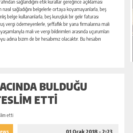
afından sağlandığını etik kurallar gereğince açıklaması
 nasıl sağladığını belgelerle ortaya koyamayanlarla, beş
ış belge kullananlarla, beş kuruşluk bir gelir faturası
uş vergi ödemeyenlerle, şeffaflık bir yana firmalarına mali
yaşamlarıyla mali ve vergi bildirimleri arasında uçurumları
oyu adına bizim de bir hesabımız olacaktır. Bu hesabın
ACINDA BULDUĞU
TESLIM ETTI
01 Ocak 2018 - 2:23
iews