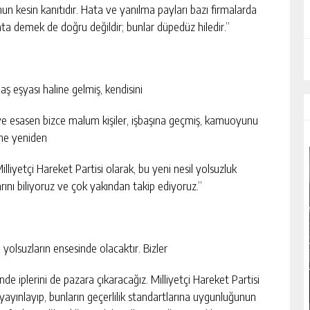
un kesin kanıtıdır. Hata ve yanılma payları bazı firmalarda
a demek de doğru değildir; bunlar düpedüz hiledir.”
ş eşyası haline gelmiş, kendisini
ve esasen bizce malum kişiler, işbaşına geçmiş, kamuoyunu
ine yeniden
illiyetçi Hareket Partisi olarak, bu yeni nesil yolsuzluk
larını biliyoruz ve çok yakından takip ediyoruz.”
 yolsuzların ensesinde olacaktır. Bizler
de iplerini de pazara çıkaracağız. Milliyetçi Hareket Partisi
yayınlayıp, bunların geçerlilik standartlarına uygunluğunun