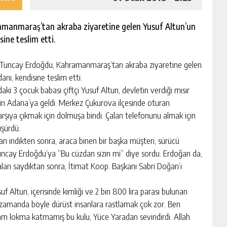
manmaraş’tan akraba ziyaretine gelen Yusuf Altun’un
ine teslim etti.
uncay Erdoğdu, Kahramanmaraş’tan akraba ziyaretine gelen
nı, kendisine teslim etti.
ki 3 çocuk babası çiftçi Yusuf Altun, devletin verdiği mısır
için Adana’ya geldi. Merkez Çukurova ilçesinde oturan
rşıya çıkmak için dolmuşa bindi. Çalan telefonunu almak için
üşürdü.
 indikten sonra, araca binen bir başka müşteri, sürücü
ncay Erdoğdu’ya “Bu cüzdan sizin mi” diye sordu. Erdoğan da,
raları saydıktan sonra, İtimat Koop. Başkanı Sabri Doğan’ı
 Altun, içerisinde kimliği ve 2 bin 800 lira parası bulunan
u zamanda böyle dürüst insanlara rastlamak çok zor. Ben
 lokma katmamış bu kulu, Yüce Yaradan sevindirdi. Allah