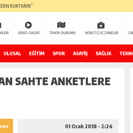
NDEN KURTARIN”
CANAVARI YEDİ
LMAZ”
ALERİ
VIDEO GALERİ
TRAFİK DURUMU
NÖBETÇİ ECZANELER
CA
A ÇEVİRİYOR
ZIN YENİ GÖZDESİ OLACAK”
ULUSAL
EĞİTİM
SPOR
ASAYİŞ
SAĞLIK
TEKN
 AÇILDI
DAN SAHTE ANKETLERE
PATILMAYACAĞINI KAMUOYUNA AÇIKLAYIN”
NDE DURMAYA DAVET EDİYORUZ”
ÖDÜLÜ”
01 Ocak 2018 - 2:24
iews