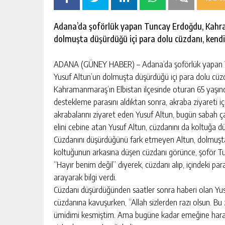
Adana’da şoförlük yapan Tuncay Erdoğdu, Kahra
dolmuşta düşürdüğü içi para dolu cüzdanı, kendis
ADANA (GÜNEY HABER) – Adana’da şoförlük yapan T
Yusuf Altun’un dolmuşta düşürdüğü içi para dolu cüzda
Kahramanmaraş’ın Elbistan ilçesinde oturan 65 yaşında
destekleme parasını aldıktan sonra, akraba ziyareti 
akrabalarını ziyaret eden Yusuf Altun, bugün sabah ça
elini cebine atan Yusuf Altun, cüzdanını da koltuğa d
Cüzdanını düşürdüğünü fark etmeyen Altun, dolmuştan
koltuğunun arkasına düşen cüzdanı görünce, şoför Tu
“Hayır benim değil” diyerek, cüzdanı alıp, içindeki pa
arayarak bilgi verdi.
Cüzdanı düşürdüğünden saatler sonra haberi olan Yusuf
cüzdanına kavuşurken, “Allah sizlerden razı olsun. B
ümidimi kesmiştim. Ama bugüne kadar emeğine haram