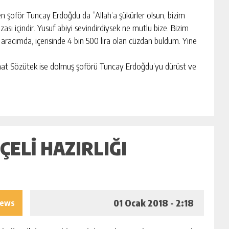
viren şoför Tuncay Erdoğdu da “Allah’a şükürler olsun, bizim
sı içindir. Yusuf abiyi sevindirdiysek ne mutlu bize. Bizim
acımda, içerisinde 4 bin 500 lira olan cüzdan buldum. Yine
hat Sözütek ise dolmuş şoförü Tuncay Erdoğdu’yu dürüst ve
ELI HAZIRLIĞI
01 Ocak 2018 - 2:18
iews