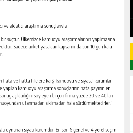
EDEN
CHICKEN ROAD: LE MANUEL COMPLET
DU GAME DE CASINO TACTIQUE
GÜNLÜK HABER AKIŞI
ı ve aldatıcı araştırma sonuçlarıyla
 bir suçtur. Ülkemizde kamuoyu araştırmalarının yapılmasına
 yoktur. Sadece anket yasakları kapsamında son 10 gün kala
r.
an hata ve hatta hilelere karşı kamuoyu ve siyasal kurumlar
ce yapılan kamuoyu araştırma sonuçlarının hata payının en
 sonuç açıkladığını söyleyen birçok firma yüzde 30 ve 40’ları
 kamuoyundan utanmadan sıkılmadan hala sürdürmektedirler.”
azla oynanan siyasi kurumdur. En son 6 genel ve 4 yerel seçim