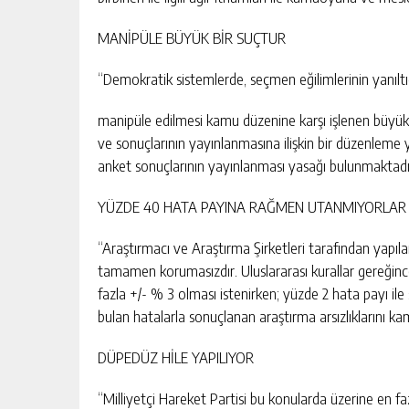
BAHÇE’DE 2 KATLI BİNA MAHKEM
SATILIK
MANİPÜLE BÜYÜK BİR SUÇTUR
GÜNLÜK HABER AKIŞI
“Demokratik sistemlerde, seçmen eğilimlerinin yanıltıc
manipüle edilmesi kamu düzenine karşı işlenen büyük
ve sonuçlarının yayınlanmasına ilişkin bir düzenleme
anket sonuçlarının yayınlanması yasağı bulunmaktadı
YÜZDE 40 HATA PAYINA RAĞMEN UTANMIYORLAR
“Araştırmacı ve Araştırma Şirketleri tarafından yapıl
tamamen korumasızdır. Uluslararası kurallar gereğin
fazla +/- % 3 olması istenirken; yüzde 2 hata payı ile
bulan hatalarla sonuçlanan araştırma arsızlıklarını
DÜPEDÜZ HİLE YAPILIYOR
“Milliyetçi Hareket Partisi bu konularda üzerine en f