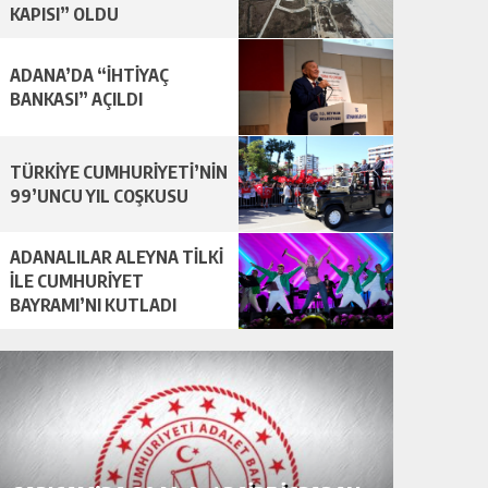
KAPISI” OLDU
ADANA’DA “İHTİYAÇ
BANKASI” AÇILDI
TÜRKİYE CUMHURİYETİ’NİN
99’UNCU YIL COŞKUSU
ADANALILAR ALEYNA TİLKİ
İLE CUMHURİYET
BAYRAMI’NI KUTLADI