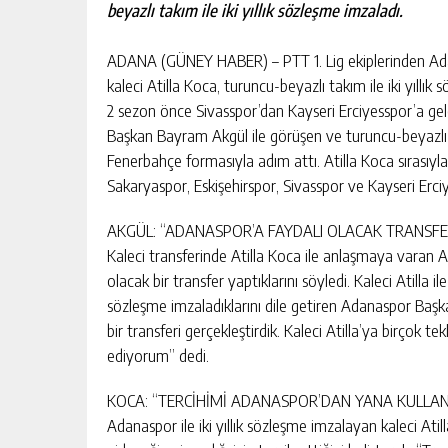
beyazlı takım ile iki yıllık sözleşme imzaladı.
ADANA (GÜNEY HABER) – PTT 1. Lig ekiplerinden Adana
kaleci Atilla Koca, turuncu-beyazlı takım ile iki yıllık
2 sezon önce Sivasspor’dan Kayseri Erciyesspor’a gel
Başkan Bayram Akgül ile görüşen ve turuncu-beyazlı ta
Fenerbahçe formasıyla adım attı. Atilla Koca sırasıyl
Sakaryaspor, Eskişehirspor, Sivasspor ve Kayseri Erciy
AKGÜL: “ADANASPOR’A FAYDALI OLACAK TRANSFE
Kaleci transferinde Atilla Koca ile anlaşmaya varan
olacak bir transfer yaptıklarını söyledi. Kaleci Atilla i
sözleşme imzaladıklarını dile getiren Adanaspor Baş
bir transferi gerçekleştirdik. Kaleci Atilla’ya birçok t
ediyorum” dedi.
KOCA: “TERCİHİMİ ADANASPOR’DAN YANA KULLA
Adanaspor ile iki yıllık sözleşme imzalayan kaleci A