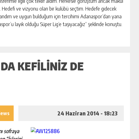
ransferimle ilgili çok teklif aldım. Herkesle görüştüm ancak makul
m. Hedefi ve vizyonu olan bir kulübü seçtim. Hedefe gidecek
 inandım ve uygun bulduğum için tercihimi Adanaspor’dan yana
naspor’u layık olduğu Süper Lig’e taşıyacağız” şeklinde konuştu.
DA KEFILINIZ DE
24 Haziran 2014 - 18:23
iews
nı sofraya
n “İşlerini