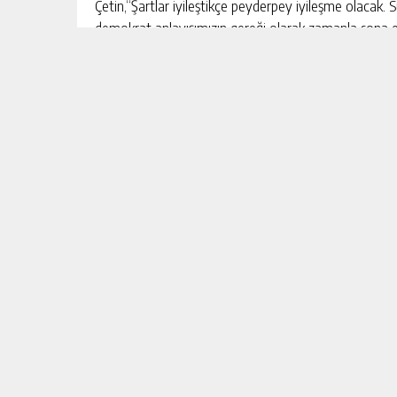
Çetin,“Şartlar iyileştikçe peyderpey iyileşme olacak. S
demokrat anlayışımızın gereği olarak zamanla sona erece
diye konuştu.
Covid-19
Foto Galeri
Video Galeri
Burclar
Aktüalite
Foto Galeri
Röportajlar
Video Galeri