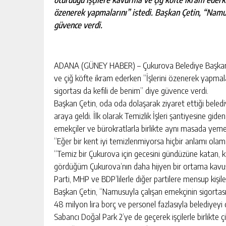
özenerek yapmalarını” istedi. Başkan Çetin, “Namus
güvence verdi.
ADANA (GÜNEY HABER) – Çukurova Belediye Başkanı So
ve çiğ köfte ikram ederken “İşlerini özenerek yapmala
sigortası da kefili de benim” diye güvence verdi.
Başkan Çetin, oda oda dolaşarak ziyaret ettiği belediy
araya geldi. İlk olarak Temizlik İşleri şantiyesine giden
emekçiler ve bürokratlarla birlikte aynı masada yeme
“Eğer bir kent iyi temizlenmiyorsa hiçbir anlamı olama
“Temiz bir Çukurova için gecesini gündüzüne katan, kadı
gördüğüm Çukurova’nın daha hijyen bir ortama kavuşmas
Parti, MHP ve BDP’lilerle diğer partilere mensup kişi
Başkan Çetin, “Namusuyla çalışan emekçinin sigortası
48 milyon lira borç ve personel fazlasıyla belediyeyi 
Sabancı Doğal Park 2’ye de geçerek işçilerle birlikte ç