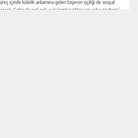
üreç içinde kölelik anlamına gelen taşeron işçiliği de sosyal
k. Sizler de pırıl pırıl ve bakımlı parklar için çaba gösterin”
Nöbetçi Eczaneler
Trafik Durumu
Röportajlar
Haber
Asayiş
Dünya
Eğitim
Gündem
Adana
KültürSanat
Sağlık
Siyaset
Spor
Yaşam