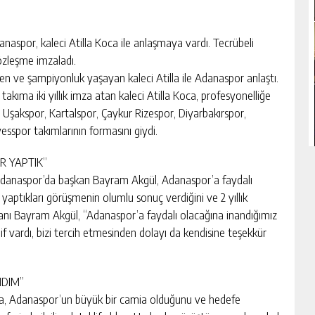
spor, kaleci Atilla Koca ile anlaşmaya vardı. Tecrübeli
 sözleşme imzaladı.
en ve şampiyonluk yaşayan kaleci Atilla ile Adanaspor anlaştı.
kıma iki yıllık imza atan kaleci Atilla Koca, profesyonelliğe
a Uşakspor, Kartalspor, Çaykur Rizespor, Diyarbakırspor,
esspor takımlarının formasını giydi.
R YAPTIK”
 Adanaspor’da başkan Bayram Akgül, Adanaspor’a faydalı
le yaptıkları görüşmenin olumlu sonuç verdiğini ve 2 yıllık
kanı Bayram Akgül, “Adanaspor’a faydalı olacağına inandığımız
eklif vardı, bizi tercih etmesinden dolayı da kendisine teşekkür
NDIM”
tilla, Adanaspor’un büyük bir camia olduğunu ve hedefe