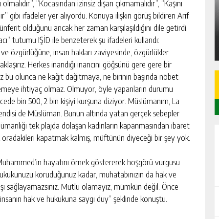
A
SARIÇAM’DA 87 M² 2+1 DAİRE İCRADAN
lü olmalıdır”, “Kocasından izinsiz dışarı çıkmamalıdır”, “Kaşını
SATILIK
” gibi ifadeler yer alıyordu. Konuya ilişkin görüş bildiren Arif
ünferit olduğunu ancak her zaman karşılaşıldığını dile getirdi.
GÜNLÜK HABER AKIŞI
ı” tutumu IŞİD ile benzeterek şu ifadeleri kullandı:
 ve özgürlüğüne, insan hakları zaviyesinde, özgürlükler
laşırız. Herkes inandığı inancını göğsünü gere gere bir
 bu olunca ne kağıt dağıtmaya, ne birinin başında nöbet
demeye ihtiyaç olmaz. Olmuyor, öyle yapanların durumu
cede bin 500, 2 bin kişiyi kurşuna diziyor. Müslümanım, La
kendisi de Müslüman. Bunun altında yatan gerçek sebepler
lümanlığı tek plajda dolaşan kadınların kapanmasından ibaret
tek oradakileri kapatmak kalmış, müftünün diyeceği bir şey yok.
 Muhammed’in hayatını örnek göstererek hoşgörü vurgusu
 hukukunuzu koruduğunuz kadar, muhatabınızın da hak ve
şı sağlayamazsınız. Mutlu olamayız, mümkün değil. Önce
i insanın hak ve hukukuna saygı duy” şeklinde konuştu.