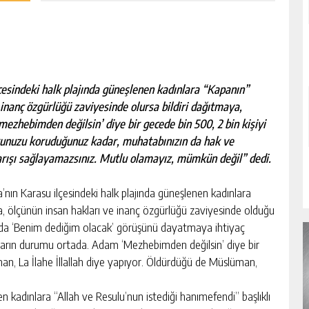
çesindeki halk plajında güneşlenen kadınlara “Kapanın”
 inanç özgürlüğü zaviyesinde olursa bildiri dağıtmaya,
zhebimden değilsin’ diye bir gecede bin 500, 2 bin kişiyi
kunuzu koruduğunuz kadar, muhatabınızın da hak ve
rışı sağlayamazsınız. Mutlu olamayız, mümkün değil” dedi.
ın Karasu ilçesindeki halk plajında güneşlenen kadınlara
da, ölçünün insan hakları ve inanç özgürlüğü zaviyesinde olduğu
a da ‘Benim dediğim olacak’ görüşünü dayatmaya ihtiyaç
ların durumu ortada. Adam ‘Mezhebimden değilsin’ diye bir
üman, La İlahe İllallah diye yapıyor. Öldürdüğü de Müslüman,
en kadınlara “Allah ve Resulu’nun istediği hanımefendi” başlıklı