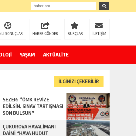
NLI SONUÇLAR
HABER GÖNDER
BURÇLAR
İLETİŞİM
OLOJİ
YAŞAM
AKTÜALİTE
İLGİNİZİ ÇEKEBİLİR
SEZER: “ÖMK REVİZE
EDİLSİN, SINAV TARTIŞMASI
SON BULSUN”
ÇUKUROVA HAVALİMANI
DAİMİ “HAVA HUDUT