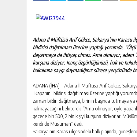
escort
-
kartal
escort
-
maltepe
escort
Adana İl Müftüsü Arif Gökce, Sakarya’nın Karasu il
bildirisi dağıtılması üzerine yaptığı yorumda, “Ölçü
dayatmaya da ihtiyaç olmaz. Ama olmuyor, adam ‘me
kurşuna diziyor. İnanç özgürlüğünüzü, hak ve huku
hukukuna saygı duymadığınız sürece yeryüzünde ba
ADANA (İHA) – Adana İl Müftüsü Arif Gökce, Sakarya’n
“Kapanın” bildirisi dağıtılması üzerine yaptığı yorum
zaman bildiri dağıtmaya, birinin başında tutmaya y
kalmayacağını belirterek, “Ama olmuyor, öyle yapan
gecede bin 500, 2 bin kişiyi kurşuna diziyorlar. Müsl
kendi de Müslüman” dedi.
Sakarya’nın Karasu ilçesindeki halk plajında, güneşlen