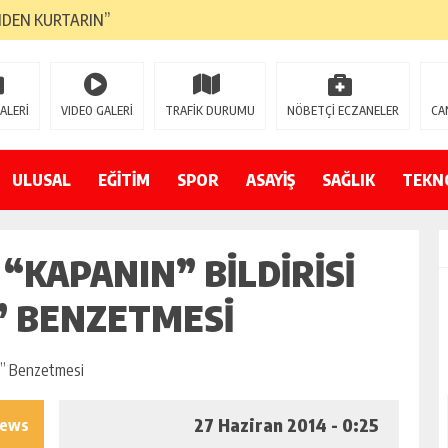
NDEN KURTARIN”
CANAVARI YEDİ
LMAZ”
ALERİ
VIDEO GALERİ
TRAFİK DURUMU
NÖBETÇİ ECZANELER
CA
A ÇEVİRİYOR
ZIN YENİ GÖZDESİ OLACAK”
ULUSAL
EĞİTİM
SPOR
ASAYİŞ
SAĞLIK
TEKN
 AÇILDI
“KAPANIN” BILDIRISI
PATILMAYACAĞINI KAMUOYUNA AÇIKLAYIN”
NDE DURMAYA DAVET EDİYORUZ”
D” BENZETMESI
ÖDÜLÜ”
27 Haziran 2014 - 0:25
iews