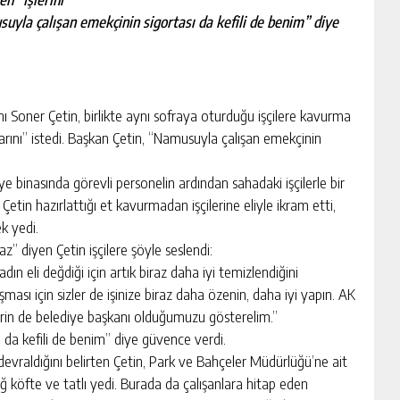
uyla çalışan emekçinin sigortası da kefili de benim” diye
ner Çetin, birlikte aynı sofraya oturduğu işçilere kavurma
rını” istedi. Başkan Çetin, “Namusuyla çalışan emekçinin
e binasında görevli personelin ardından sahadaki işçilerle bir
 Çetin hazırlattığı et kavurmadan işçilerine eliyle ikram etti,
k yedi.
z” diyen Çetin işçilere şöyle seslendi:
n eli değdiği için artık biraz daha iyi temizlendiğini
ı için sizler de işinize biraz daha özenin, daha iyi yapın. AK
lerin de belediye başkanı olduğumuzu gösterelim.”
 da kefili de benim” diye güvence verdi.
devraldığını belirten Çetin, Park ve Bahçeler Müdürlüğü’ne ait
iğ köfte ve tatlı yedi. Burada da çalışanlara hitap eden