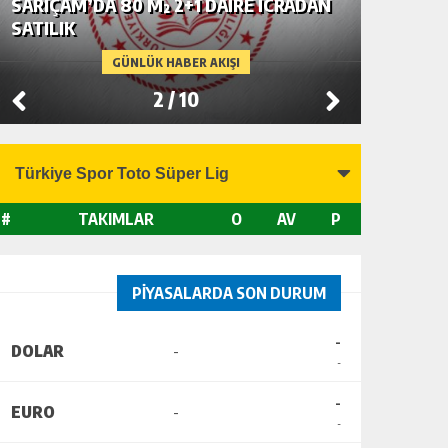
SARIÇAM’DA 80 M² 2+1 DAİRE İCRADAN
SEYHAN’
SATILIK
SATILIK
GÜNLÜK HABER AKIŞI
2
/
10
#
TAKIMLAR
O
AV
P
PİYASALARDA SON DURUM
-
DOLAR
-
-
-
EURO
-
-