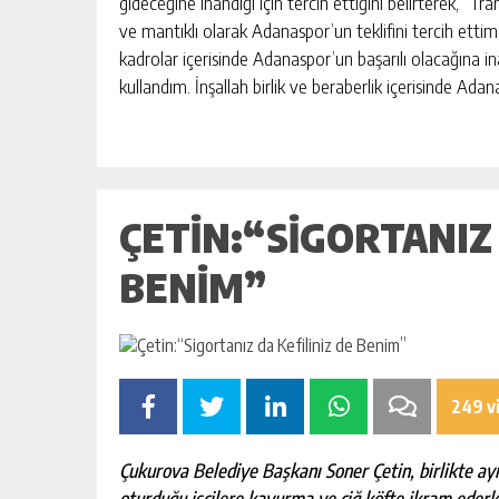
gideceğine inandığı için tercih ettiğini belirterek, “T
ve mantıklı olarak Adanaspor’un teklifini tercih etti
kadrolar içerisinde Adanaspor’un başarılı olacağına
kullandım. İnşallah birlik ve beraberlik içerisinde Ada
ÇETIN:“SIGORTANIZ 
BENIM”
249 v
Çukurova Belediye Başkanı Soner Çetin, birlikte ay
oturduğu işçilere kavurma ve çiğ köfte ikram ederke