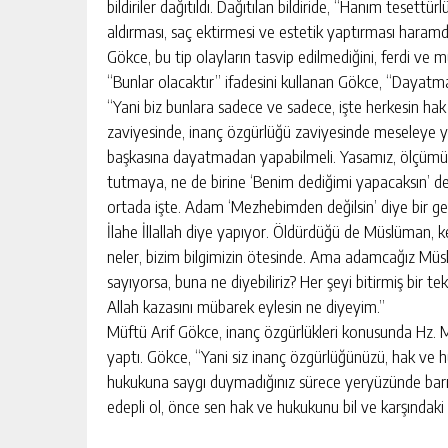
MERSİN ERDEMLİ ‘DE 639 M² ARS
bildiriler dağıtıldı. Dağıtılan bildiride, “Hanım tesettür
İCRADAN SATILIK
aldırması, saç ektirmesi ve estetik yaptırması haramdır
Gökce, bu tip olayların tasvip edilmediğini, ferdi ve m
GÜNLÜK HABER AKIŞI
“Bunlar olacaktır” ifadesini kullanan Gökce, “Dayatmac
“Yani biz bunlara sadece ve sadece, işte herkesin hak
zaviyesinde, inanç özgürlüğü zaviyesinde meseleye yak
başkasına dayatmadan yapabilmeli. Yasamız, ölçümüz
tutmaya, ne de birine ‘Benim dediğimi yapacaksın’ 
ortada işte. Adam ‘Mezhebimden değilsin’ diye bir ge
İlahe İllallah diye yapıyor. Öldürdüğü de Müslüman, 
neler, bizim bilgimizin ötesinde. Ama adamcağız Müs
sayıyorsa, buna ne diyebiliriz? Her şeyi bitirmiş bir 
Allah kazasını mübarek eylesin ne diyeyim.”
Müftü Arif Gökce, inanç özgürlükleri konusunda Hz.
yaptı. Gökce, “Yani siz inanç özgürlüğünüzü, hak ve
hukukuna saygı duymadığınız sürece yeryüzünde barı
edepli ol, önce sen hak ve hukukunu bil ve karşındak