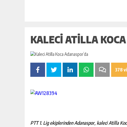
KALECI ATILLA KOC
378 v
PTT 1. Lig ekiplerinden Adanaspor, kaleci Atilla Koc