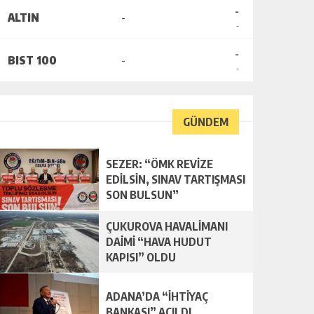
-
ALTIN
-
-
-
BIST 100
-
-
GÜNDEM
SEZER: “ÖMK REVİZE
EDİLSİN, SINAV TARTIŞMASI
SON BULSUN”
ÇUKUROVA HAVALİMANI
DAİMİ “HAVA HUDUT
KAPISI” OLDU
ADANA’DA “İHTİYAÇ
BANKASI” AÇILDI