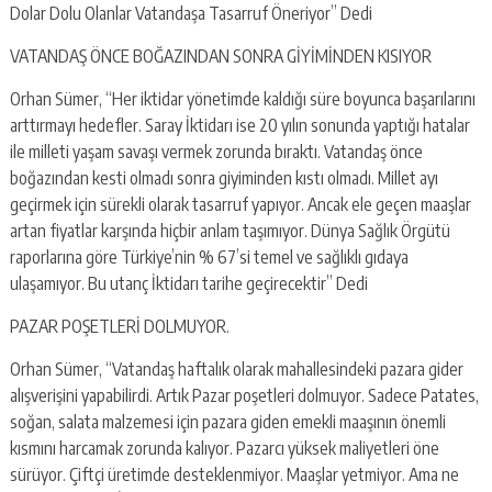
escort
Dolar Dolu Olanlar Vatandaşa Tasarruf Öneriyor” Dedi
-
kartal
VATANDAŞ ÖNCE BOĞAZINDAN SONRA GİYİMİNDEN KISIYOR
escort
-
Orhan Sümer, “Her iktidar yönetimde kaldığı süre boyunca başarılarını
maltepe
arttırmayı hedefler. Saray İktidarı ise 20 yılın sonunda yaptığı hatalar
escort
ile milleti yaşam savaşı vermek zorunda bıraktı. Vatandaş önce
boğazından kesti olmadı sonra giyiminden kıstı olmadı. Millet ayı
geçirmek için sürekli olarak tasarruf yapıyor. Ancak ele geçen maaşlar
artan fiyatlar karşında hiçbir anlam taşımıyor. Dünya Sağlık Örgütü
raporlarına göre Türkiye’nin % 67’si temel ve sağlıklı gıdaya
ulaşamıyor. Bu utanç İktidarı tarihe geçirecektir” Dedi
PAZAR POŞETLERİ DOLMUYOR.
Orhan Sümer, “Vatandaş haftalık olarak mahallesindeki pazara gider
alışverişini yapabilirdi. Artık Pazar poşetleri dolmuyor. Sadece Patates,
soğan, salata malzemesi için pazara giden emekli maaşının önemli
kısmını harcamak zorunda kalıyor. Pazarcı yüksek maliyetleri öne
sürüyor. Çiftçi üretimde desteklenmiyor. Maaşlar yetmiyor. Ama ne