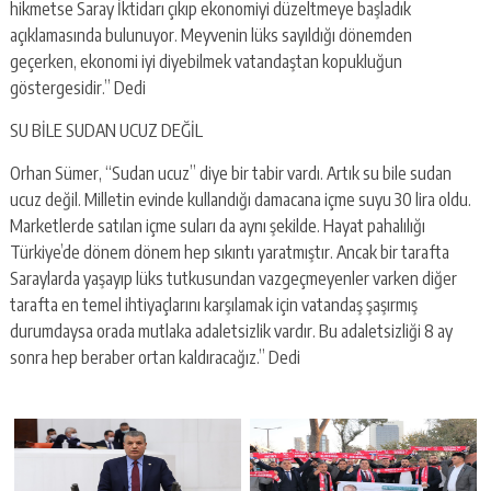
hikmetse Saray İktidarı çıkıp ekonomiyi düzeltmeye başladık
açıklamasında bulunuyor. Meyvenin lüks sayıldığı dönemden
geçerken, ekonomi iyi diyebilmek vatandaştan kopukluğun
göstergesidir.” Dedi
SU BİLE SUDAN UCUZ DEĞİL
Orhan Sümer, “Sudan ucuz” diye bir tabir vardı. Artık su bile sudan
ucuz değil. Milletin evinde kullandığı damacana içme suyu 30 lira oldu.
Marketlerde satılan içme suları da aynı şekilde. Hayat pahalılığı
Türkiye’de dönem dönem hep sıkıntı yaratmıştır. Ancak bir tarafta
Saraylarda yaşayıp lüks tutkusundan vazgeçmeyenler varken diğer
tarafta en temel ihtiyaçlarını karşılamak için vatandaş şaşırmış
durumdaysa orada mutlaka adaletsizlik vardır. Bu adaletsizliği 8 ay
sonra hep beraber ortan kaldıracağız.” Dedi