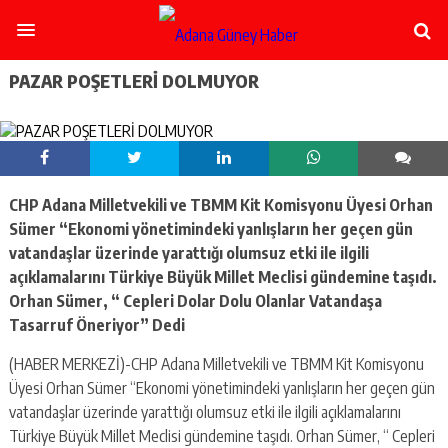
şişli
escort
-
ataşehir
PAZAR POŞETLERİ DOLMUYOR
escort
-
kadıköy
escort
-
pendik
CHP Adana Milletvekili ve TBMM Kit Komisyonu Üyesi Orhan
escort
Sümer “Ekonomi yönetimindeki yanlışların her geçen gün
-
ümraniye
vatandaşlar üzerinde yarattığı olumsuz etki ile ilgili
escort
açıklamalarını Türkiye Büyük Millet Meclisi gündemine taşıdı.
-
Orhan Sümer, “ Cepleri Dolar Dolu Olanlar Vatandaşa
mecidiyeköy
Tasarruf Öneriyor” Dedi
escort
-
(HABER MERKEZİ)-CHP Adana Milletvekili ve TBMM Kit Komisyonu
taksim
Üyesi Orhan Sümer “Ekonomi yönetimindeki yanlışların her geçen gün
escort
-
vatandaşlar üzerinde yarattığı olumsuz etki ile ilgili açıklamalarını
beşiktaş
Türkiye Büyük Millet Meclisi gündemine taşıdı. Orhan Sümer, “ Cepleri