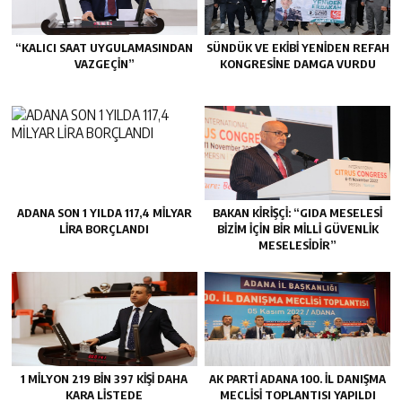
“KALICI SAAT UYGULAMASINDAN
SÜNDÜK VE EKİBİ YENİDEN REFAH
VAZGEÇİN”
KONGRESİNE DAMGA VURDU
ADANA SON 1 YILDA 117,4 MİLYAR
BAKAN KİRİŞÇİ: “GIDA MESELESİ
LİRA BORÇLANDI
BİZİM İÇİN BİR MİLLİ GÜVENLİK
MESELESİDİR”
1 MİLYON 219 BİN 397 KİŞİ DAHA
AK PARTİ ADANA 100. İL DANIŞMA
KARA LİSTEDE
MECLİSİ TOPLANTISI YAPILDI