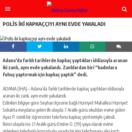
şişli
escort
-
ataşehir
POLIS IKI KAPKAÇÇIYI AYNI EVDE YAKALADI
escort
-
kadıköy
escort
-
pendik
Adana’da farklı tarihlerde kapkaç yaptıkları iddiasıyla aranan
escort
iki zanlı, aynı evde yakalandı
.
Zanlılardan biri “kadınlara
-
ümraniye
fuhuş yaptırmak için kapkaç yaptık” dedi.
escort
-
ADANA (İHA) – Adana’da farklı tarihlerde kapkaç yaptıkları iddiasıyla
mecidiyeköy
aranan iki zanlı, aynı evde yakalandı.
escort
Edinilen bilgiye göre Seyhan ilçesine bağlı Hürriyet Mahallesi Hürriyet
-
taksim
Sokakta meydana gelen ilk olayda 7 Aralık günü okuldan evine giden
escort
Ayaz P. isimli bir öğrencinin telefonu kapkaç yöntemiyle çalındı.
-
İkinci olayda ise 21 Aralık günü Emine O. (19) yaya olarak evine
beşiktaş
giderken telefonla konuştuğu sırada bir kişi telefonunu alıp kaçtı.