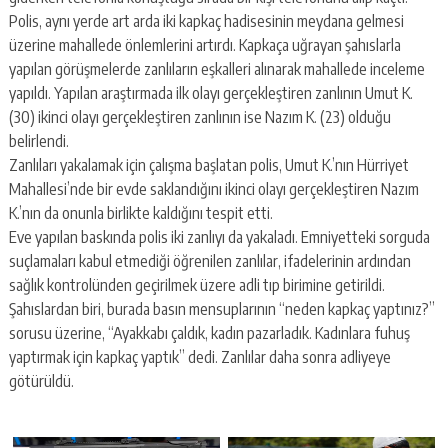
escort
Polis, aynı yerde art arda iki kapkaç hadisesinin meydana gelmesi
-
kartal
üzerine mahallede önlemlerini artırdı. Kapkaça uğrayan şahıslarla
escort
yapılan görüşmelerde zanlıların eşkalleri alınarak mahallede inceleme
-
yapıldı. Yapılan araştırmada ilk olayı gerçekleştiren zanlının Umut K.
maltepe
(30) ikinci olayı gerçekleştiren zanlının ise Nazım K. (23) olduğu
escort
belirlendi.
Zanlıları yakalamak için çalışma başlatan polis, Umut K.’nın Hürriyet
Mahallesi’nde bir evde saklandığını ikinci olayı gerçekleştiren Nazım
K.’nın da onunla birlikte kaldığını tespit etti.
Eve yapılan baskında polis iki zanlıyı da yakaladı. Emniyetteki sorguda
suçlamaları kabul etmediği öğrenilen zanlılar, ifadelerinin ardından
sağlık kontrolünden geçirilmek üzere adli tıp birimine getirildi.
Şahıslardan biri, burada basın mensuplarının “neden kapkaç yaptınız?”
sorusu üzerine, “Ayakkabı çaldık, kadın pazarladık. Kadınlara fuhuş
yaptırmak için kapkaç yaptık” dedi. Zanlılar daha sonra adliyeye
götürüldü.