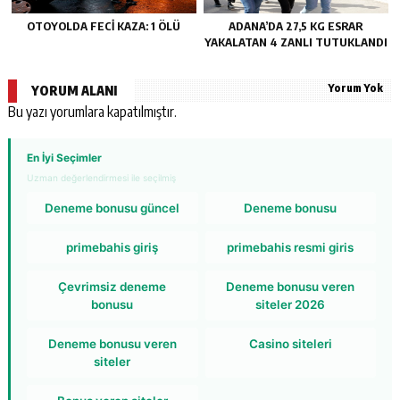
OTOYOLDA FECİ KAZA: 1 ÖLÜ
ADANA’DA 27,5 KG ESRAR
YAKALATAN 4 ZANLI TUTUKLANDI
Yorum Yok
YORUM ALANI
Bu yazı yorumlara kapatılmıştır.
En İyi Seçimler
Uzman değerlendirmesi ile seçilmiş
Deneme bonusu güncel
Deneme bonusu
primebahis giriş
primebahis resmi giris
Çevrimsiz deneme
Deneme bonusu veren
bonusu
siteler 2026
Deneme bonusu veren
Casino siteleri
siteler