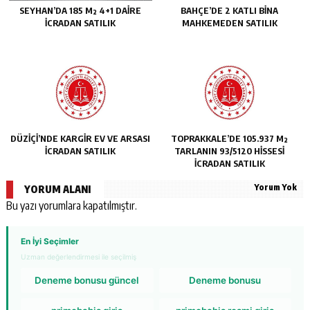
SEYHAN’DA 185 M² 4+1 DAİRE
BAHÇE’DE 2 KATLI BİNA
İCRADAN SATILIK
MAHKEMEDEN SATILIK
DÜZİÇİ’NDE KARGİR EV VE ARSASI
TOPRAKKALE’DE 105.937 M²
İCRADAN SATILIK
TARLANIN 93/5120 HİSSESİ
İCRADAN SATILIK
Yorum Yok
YORUM ALANI
Bu yazı yorumlara kapatılmıştır.
En İyi Seçimler
Uzman değerlendirmesi ile seçilmiş
Deneme bonusu güncel
Deneme bonusu