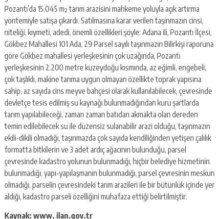
escort
Pozantı’da 15.045 m² tarım arazisini mahkeme yoluyla açık artırma
-
yöntemiyle satışa çıkardı. Satılmasına karar verilen taşınmazın cinsi,
kartal
escort
niteliği, kıymeti, adedi, önemli özellikleri şöyle: Adana ili, Pozantı İlçesi,
-
Gökbez Mahallesi 101 Ada, 29 Parsel sayılı taşınmazın Bilirkişi raporuna
maltepe
göre Gökbez mahallesi yerleşkesinin çok uzağında, Pozantı
escort
yerleşkesinin 2.200 metre kuzeydoğu kısmında, az eğimli, engebeli,
çok taşlıklı, makine tarıma uygun olmayan özellikte toprak yapısına
sahip, az sayıda cins meyve bahçesi olarak kullanılabilecek, çevresinde
devletçe tesis edilmiş su kaynağı bulunmadığından kuru şartlarda
tarım yapılabileceği, zaman zaman batıdan akmakta olan dereden
temin edilebilecek su ile düzensiz sulanabilir arazi olduğu, taşınmazın
ekili-dikili olmadığı, taşınmazda çok sayıda kendiliğinden yetişen çalılık
formatta bitkilerin ve 3 adet ardıç ağacının bulunduğu, parsel
çevresinde kadastro yolunun bulunmadığı, hiçbir belediye hizmetinin
bulunmadığı, yapı-yapılaşmanın bulunmadığı, parsel çevresinin meskun
olmadığı, parselin çevresindeki tarım arazileri ile bir bütünlük içinde yer
aldığı, kadastro parseli özelliğini muhafaza ettiği belirtilmiştir.
Kaynak: www. ilan.gov.tr