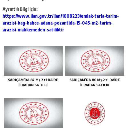
Ayrıntılı Bilgi için:
https://www.ilan.gov.tr/ilan/1008223/emlak-tarla-tarim-
arazisi-bag-bahce-adana-pozantida-15-045-m2-tarim-
arazisi-mahkemeden-satiliktir
SARIÇAM’DA 87 M² 2+1 DAİRE
SARIÇAM’DA 80 M² 2+1 DAİRE
İCRADAN SATILIK
İCRADAN SATILIK