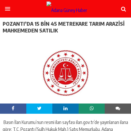
şişli
escort
-
ataşehir
POZANTI’DA 15 BİN 45 METREKARE TARIM ARAZİSİ
escort
MAHKEMEDEN SATILIK
-
kadıköy
escort
-
pendik
escort
-
ümraniye
escort
-
mecidiyeköy
escort
-
taksim
escort
-
Basın İlan Kurumu’nun resmi ilan sayfası ilan.gov.tr’de yayınlanan ilana
beşiktaş
göre: T.C. Pozantı (Sulh Hukuk Mah.) Satış Memurluğu, Adana