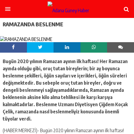
şişli
escort
-
ataşehir
RAMAZANDA BESLENME
escort
-
kadıköy
escort
-
pendik
Bugün 2020 yılının Ramazan ayının ilk haftası! Her Ramazan
escort
ayında olduğu gibi, oruç tutan bireylerin; bir ay boyunca
-
ümraniye
beslenme şekilleri, öğün sayıları ve içerikleri, öğün süreleri
escort
değişmektedir. Bu sebeple oruç tutan bireyler, doğru ve
-
dengeli beslenmeyi sağlayamadıklarında, Ramazan ayında
mecidiyeköy
beklenenin aksine kilo alma tehlikesi ile karşı karşıya
escort
kalmaktadırlar. Beslenme Uzmanı Diyetisyen Çiğdem Koçak
-
taksim
Çelik, ramazanda nasıl beslenmeliyiz konusunda önemli
escort
tüyolar verdi.
-
beşiktaş
(HABER MERKEZİ)- Bugün 2020 yılının Ramazan ayının ilk haftası!