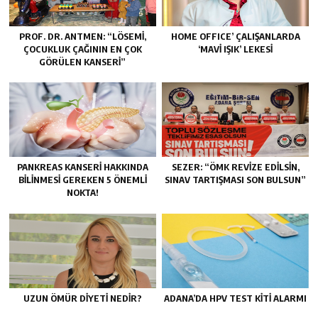
PROF. DR. ANTMEN: “LÖSEMİ,
HOME OFFICE’ ÇALIŞANLARDA
ÇOCUKLUK ÇAĞININ EN ÇOK
‘MAVİ IŞIK’ LEKESİ
GÖRÜLEN KANSERİ”
PANKREAS KANSERİ HAKKINDA
SEZER: “ÖMK REVİZE EDİLSİN,
BİLİNMESİ GEREKEN 5 ÖNEMLİ
SINAV TARTIŞMASI SON BULSUN”
NOKTA!
UZUN ÖMÜR DİYETİ NEDİR?
ADANA’DA HPV TEST KİTİ ALARMI