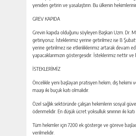
yeniden getirin ve yasalaştırın. Bu ülkenin hekimlerinin
GREV KAPIDA
Grevin kapıda olduğunu söyleyen Başkan Uzm. Dr. Men
getiriyoruz. İsteklerimiz yerine getirilmez ise 8 Şub
yerine getirilmez ise etkinliklerimiz artarak devam ede
yapacaklarımızın göstergesidir. İsteklerimiz nettir ve 
İSTEKLERİMİZ
Öncelikle yeni başlayan pratisyen hekim, diş hekimi ve
maaşı iki buçuk katı olmalıdır.
Özel sağlık sektöründe çalışan hekimlerin sosyal güve
ödenmelidir. En düşük ücret yoksulluk sınırının iki katı 
Tüm hekimler için 7200 ek gösterge ve göreve başla
verilmelidir.