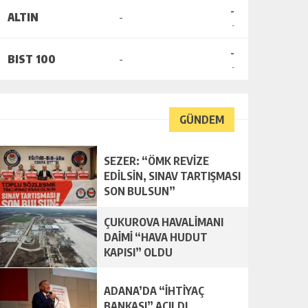
-
ALTIN
-
-
-
BIST 100
-
-
GÜNDEM
SEZER: “ÖMK REVİZE
EDİLSİN, SINAV TARTIŞMASI
SON BULSUN”
ÇUKUROVA HAVALİMANI
DAİMİ “HAVA HUDUT
KAPISI” OLDU
ADANA’DA “İHTİYAÇ
BANKASI” AÇILDI