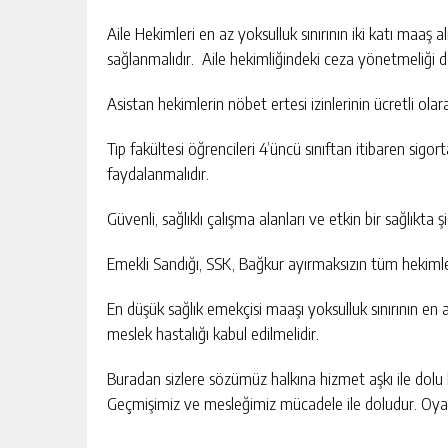
Aile Hekimleri en az yoksulluk sınırının iki katı maa
sağlanmalıdır. Aile hekimliğindeki ceza yönetmeliği der
Asistan hekimlerin nöbet ertesi izinlerinin ücretli olar
Tıp fakültesi öğrencileri 4’üncü sınıftan itibaren sigor
faydalanmalıdır.
Güvenli, sağlıklı çalışma alanları ve etkin bir sağlıkta
Emekli Sandığı, SSK, Bağkur ayırmaksızın tüm hekimler
En düşük sağlık emekçisi maaşı yoksulluk sınırının en a
meslek hastalığı kabul edilmelidir.
Buradan sizlere sözümüz halkına hizmet aşkı ile dolu 
Geçmişimiz ve mesleğimiz mücadele ile doludur. Oyal