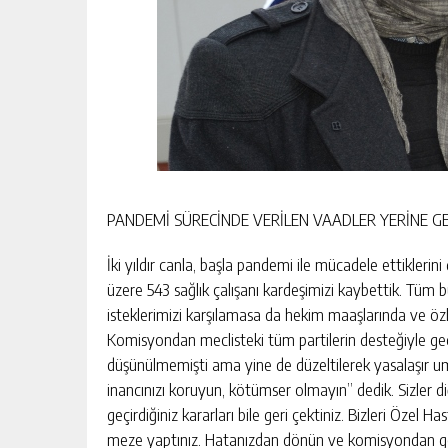
PANDEMİ SÜRECİNDE VERİLEN VAADLER YERİNE G
İki yıldır canla, başla pandemi ile mücadele ettikler
üzere 543 sağlık çalışanı kardeşimizi kaybettik. Tüm b
isteklerimizi karşılamasa da hekim maaşlarında ve özlü
Komisyondan meclisteki tüm partilerin desteğiyle geçme
düşünülmemişti ama yine de düzeltilerek yasalaşır um
inancınızı koruyun, kötümser olmayın” dedik. Sizler d
geçirdiğiniz kararları bile geri çektiniz. Bizleri Özel 
meze yaptınız. Hatanızdan dönün ve komisyondan geçird