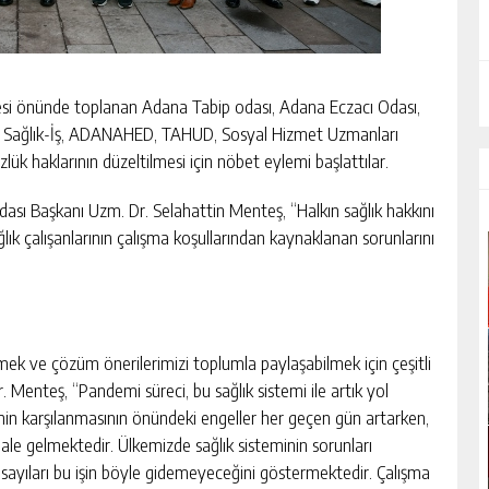
 önünde toplanan Adana Tabip odası, Adana Eczacı Odası,
nel Sağlık-İş, ADANAHED, TAHUD, Sosyal Hizmet Uzmanları
zlük haklarının düzeltilmesi için nöbet eylemi başlattılar.
sı Başkanı Uzm. Dr. Selahattin Menteş, “Halkın sağlık hakkını
 çalışanlarının çalışma koşullarından kaynaklanan sorunlarını
rmek ve çözüm önerilerimizi toplumla paylaşabilmek için çeşitli
. Menteş, “Pandemi süreci, bu sağlık sistemi ile artık yol
inin karşılanmasının önündeki engeller her geçen gün artarken,
hale gelmektedir. Ülkemizde sağlık sisteminin sorunları
t sayıları bu işin böyle gidemeyeceğini göstermektedir. Çalışma