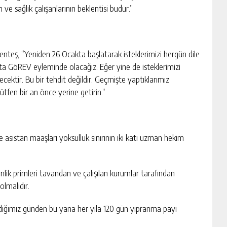
 ve sağlık çalışanlarının beklentisi budur.”
teş, “Yeniden 26 Ocakta başlatarak isteklerimizi hergün dile
atta GöREV eyleminde olacağız. Eğer yine de isteklerimizi
cektir. Bu bir tehdit değildir. Geçmişte yaptıklarımız
lütfen bir an önce yerine getirin.”
 asistan maaşları yoksulluk sınırının iki katı uzman hekim
nlik primleri tavandan ve çalışılan kurumlar tarafından
olmalıdır.
dığımız günden bu yana her yıla 120 gün yıpranma payı