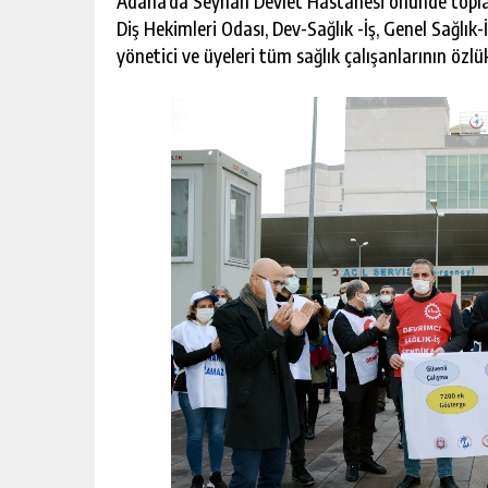
Adana’da Seyhan Devlet Hastanesi önünde topla
A MAHKEMEDEN
CHICKEN ROAD: LE MANUEL COM
Diş Hekimleri Odası, Dev-Sağlık -İş, Genel Sağl
DU GAME DE CASINO TACTIQUE
yönetici ve üyeleri tüm sağlık çalışanlarının özlü
KIŞI
GÜNLÜK HABER AKIŞI