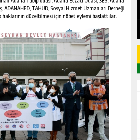
nan Adana Tabip odası, Adana Eczacı Odası, SES, Adana
PLET
CHICKEN ROAD: LE GUIDE COMPLET DU
ık-İş, ADANAHED, TAHUD, Sosyal Hizmet Uzmanları Derneği
JEU DE CASINO STRATÉGIQUE
k haklarının düzeltilmesi için nöbet eylemi başlattılar.
GÜNLÜK HABER AKIŞI