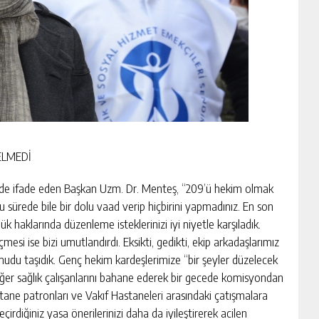
ELMEDİ
ini de ifade eden Başkan Uzm. Dr. Menteş, “209’ü hekim olmak
u sürede bile bir dolu vaad verip hiçbirini yapmadınız. En son
k haklarında düzenleme isteklerinizi iyi niyetle karşıladık.
si ise bizi umutlandırdı. Eksikti, gedikti, ekip arkadaşlarımız
udu taşıdık. Genç hekim kardeşlerimize “bir şeyler düzelecek
iğer sağlık çalışanlarını bahane ederek bir gecede komisyondan
Hastane patronları ve Vakıf Hastaneleri arasındaki çatışmalara
iğiniz yasa önerilerinizi daha da iyileştirerek acilen