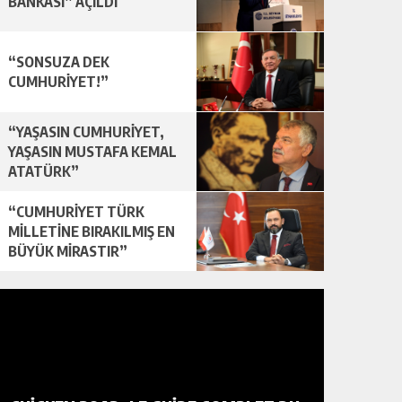
BANKASI” AÇILDI
“SONSUZA DEK
CUMHURİYET!”
“YAŞASIN CUMHURİYET,
YAŞASIN MUSTAFA KEMAL
ATATÜRK”
“CUMHURİYET TÜRK
MİLLETİNE BIRAKILMIŞ EN
BÜYÜK MİRASTIR”