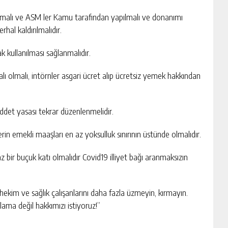
ş almalı ve ASM ler Kamu tarafından yapılmalı ve donanımı
hal kaldırılmalıdır.
ak kullanılması sağlanmalıdır.
talı olmalı, intörnler asgari ücret alıp ücretsiz yemek hakkından
 şiddet yasası tekrar düzenlenmelidir.
in emekli maaşları en az yoksulluk sınırının üstünde olmalıdır.
z bir buçuk katı olmalıdır Covid19 illiyet bağı aranmaksızın
hekim ve sağlık çalışanlarını daha fazla üzmeyin, kırmayın.
ama değil hakkımızı istiyoruz!”