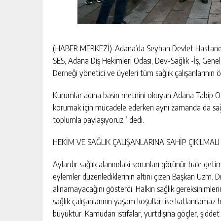
(HABER MERKEZİ)-Adana’da Seyhan Devlet Hastanesi
SES, Adana Diş Hekimleri Odası, Dev-Sağlık -İş, Ge
Derneği yönetici ve üyeleri tüm sağlık çalışanlarının ö
Kurumlar adına basın metnini okuyan Adana Tabip Oda
korumak için mücadele ederken aynı zamanda da sağlık
toplumla paylaşıyoruz.” dedi.
HEKİM VE SAĞLIK ÇALIŞANLARINA SAHİP ÇIKILMALI
Aylardır sağlık alanındaki sorunları görünür hale geti
eylemler düzenlediklerinin altını çizen Başkan Uzm. Dr
alınamayacağını gösterdi. Halkın sağlık gereksinimler
sağlık çalışanlarının yaşam koşulları ise katlanılamaz 
büyüktür. Kamudan istifalar, yurtdışına göçler, şidde