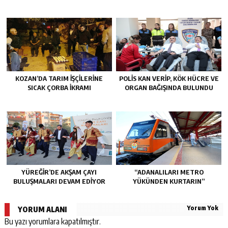
KOZAN’DA TARIM IŞÇILERINE
POLİS KAN VERİP, KÖK HÜCRE VE
SICAK ÇORBA IKRAMI
ORGAN BAĞIŞINDA BULUNDU
YÜREĞİR’DE AKŞAM ÇAYI
“ADANALILARI METRO
BULUŞMALARI DEVAM EDİYOR
YÜKÜNDEN KURTARIN”
Yorum Yok
YORUM ALANI
Bu yazı yorumlara kapatılmıştır.