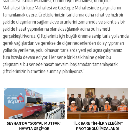
Mahallesi, İstiklal Mahallesi, Cumhuriyet Mahallesi, Kürkçüler
Mahallesi, Ünlüce Mahallesi ve Göztepe Mahallesinde çalışmalarını
tamamlamak üzere. Üreticilerimizin tarlalarına daha rahat ve hızlı bir
şekilde ulaşımlarını sağlamak ve ürünlerini zamanında ve sıkıntısız bir
şekilde hasat yapmalarına olanak sağlamak adına bu hizmeti
gerçekleştiriyoruz. Çiftçilerimiz için büyük öneme sahip tarla yollarında
gerek yağışlardan ve gerekse de diğer nedenlerden dolayı yıpranan
yollarda yenileme, yolu olmayan tarlalarda yeni yol açma çalışmamız
tüm hızıyla devam ediyor. Her sene bir klasik haline gelen bu
çalışmamızı bu senede hasat mevsimi başlamadan tamamlayarak
çiftçilerimizin hizmetine sunmayı planlıyoruz.”
SEYHAN’DA “SOSYAL MUTFAK”
“İLK BARETİM-İLK YELEĞİM”
HAYATA GEÇİYOR
PROTOKOLÜ İMZALANDI