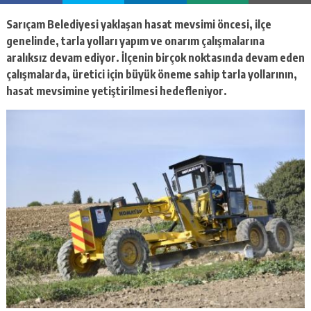
escort
-
Sarıçam Belediyesi yaklaşan hasat mevsimi öncesi, ilçe
kartal
genelinde, tarla yolları yapım ve onarım çalışmalarına
escort
-
aralıksız devam ediyor. İlçenin birçok noktasında devam eden
maltepe
çalışmalarda, üretici için büyük öneme sahip tarla yollarının,
escort
hasat mevsimine yetiştirilmesi hedefleniyor.