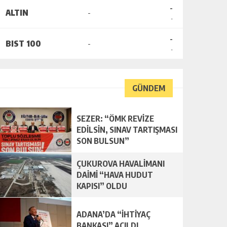
-
ALTIN
-
-
-
BIST 100
-
-
GÜNDEM
SEZER: “ÖMK REVİZE
EDİLSİN, SINAV TARTIŞMASI
SON BULSUN”
ÇUKUROVA HAVALİMANI
DAİMİ “HAVA HUDUT
KAPISI” OLDU
ADANA’DA “İHTİYAÇ
BANKASI” AÇILDI