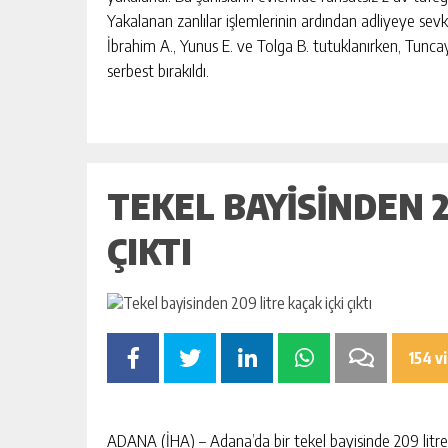
BAHÇE’DE 2 KATLI BİNA MAHKEM
Yakalanan zanlılar işlemlerinin ardından adliyeye sevk 
SATILIK
İbrahim A., Yunus E. ve Tolga B. tutuklanırken, Tunca
GÜNLÜK HABER AKIŞI
serbest bırakıldı.
TEKEL BAYISINDEN 2
ÇIKTI
154 v
ADANA (İHA) – Adana’da bir tekel bayisinde 209 litre k