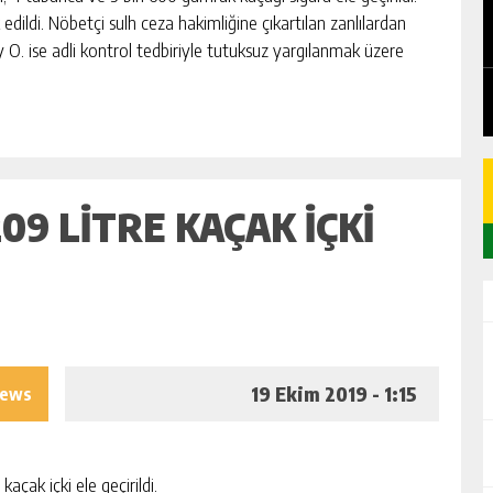
EDEN
CHICKEN ROAD: LE MANUEL COMPLET
edildi. Nöbetçi sulh ceza hakimliğine çıkartılan zanlılardan
DU GAME DE CASINO TACTIQUE
y O. ise adli kontrol tedbiriyle tutuksuz yargılanmak üzere
GÜNLÜK HABER AKIŞI
09 LITRE KAÇAK IÇKI
19 Ekim 2019 - 1:15
iews
açak içki ele geçirildi.