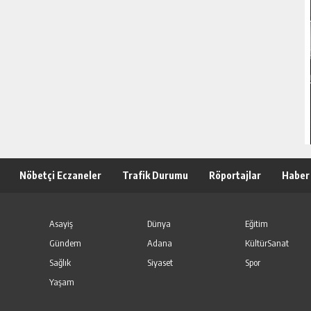
Nöbetçi Eczaneler
Trafik Durumu
Röportajlar
Haber
Asayiş
Dünya
Eğitim
Gündem
Adana
KültürSanat
Sağlık
Siyaset
Spor
Yaşam