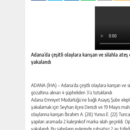
escort
-
kartal
escort
-
maltepe
escort
Adana’da çeşitli olaylara karışan ve silahla ateş
yakalandı
ADANA (İHA) – Adana’da çeşitli olaylara karışan ve s
gözaltına alınan 4 şüpheliden 3’ü tutuklandı.
Adana Emniyet Müdürlüğü’ne bağlı Asayiş Şube ekipleri
yakalamak için Seyhan ilçesi Denizli ve 19 Mayıs ma
olaylarına karışan İbrahim A. (28) Yunus E. (22) Tunca
yapılan aramada 2 kaleşnikof marka silah geçirildi. Op
yakalandı. Bu şahısların evlerinde ruhsatsız 2 av tüfe