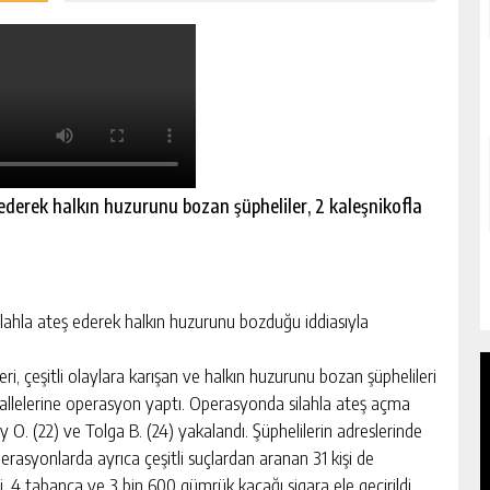
 ederek halkın huzurunu bozan şüpheliler, 2 kaleşnikofla
ilahla ateş ederek halkın huzurunu bozduğu iddiasıyla
, çeşitli olaylara karışan ve halkın huzurunu bozan şüphelileri
hallelerine operasyon yaptı. Operasyonda silahla ateş açma
y O. (22) ve Tolga B. (24) yakalandı. Şüphelilerin adreslerinde
erasyonlarda ayrıca çeşitli suçlardan aranan 31 kişi de
ği, 4 tabanca ve 3 bin 600 gümrük kaçağı sigara ele geçirildi.