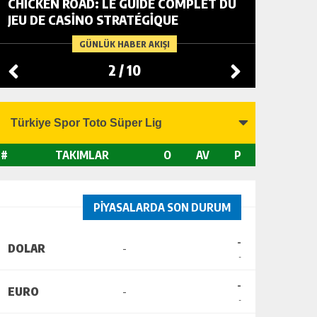
CHICKEN ROAD: LE GUIDE COMPLET DU
FOWL R
JEU DE CASINO STRATÉGIQUE
TACTIC
CHANGI
GÜNLÜK HABER AKIŞI
2
/
10
#
TAKIMLAR
O
AV
P
PİYASALARDA SON DURUM
-
DOLAR
-
-
-
EURO
-
-