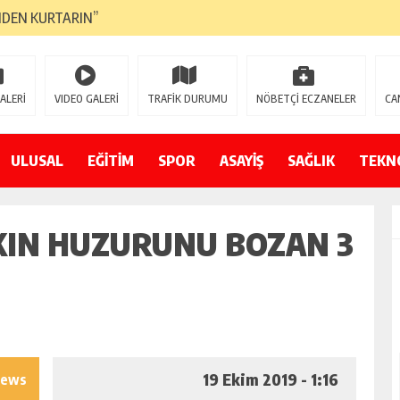
NDEN KURTARIN”
CANAVARI YEDİ
LMAZ”
ALERİ
VIDEO GALERİ
TRAFİK DURUMU
NÖBETÇİ ECZANELER
CA
A ÇEVİRİYOR
ZIN YENİ GÖZDESİ OLACAK”
ULUSAL
EĞİTİM
SPOR
ASAYİŞ
SAĞLIK
TEKN
 AÇILDI
KIN HUZURUNU BOZAN 3
PATILMAYACAĞINI KAMUOYUNA AÇIKLAYIN”
NDE DURMAYA DAVET EDİYORUZ”
ÖDÜLÜ”
19 Ekim 2019 - 1:16
iews