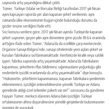
escort
sayısında artış yaşandığına dikkat çekti.
-
Tümer, Türkiye Odalar ve Borsalar Birliği tarafından 2017 yılı Nisan
kartal
ayını kapsayan raporda yer alan kapanan şirket verilerinin, aynı
escort
-
zamanda ülke ekonomisinin bugün içinde bulunduğu durumu da
maltepe
gözler önüne serdiğini ifade etti.
escort
Söz konusu verilere göre; 2017 yılı Nisan ayında Türkiye’de kapanan
şirket sayısının, geçen yılın aynı dönemine göre yüzde 18.64 oranında
arttığını ifade eden Tümer, “Adana’da da özellikle çarşı merkezinde,
Organize Sanayi Bölgesi’nde, sanayi sitelerinde yeni açılan şirket ve
kurulan fabrikalara rastlanmamaktadır. Kentimizde kiralık veya satılık
işyeri, fabrika sayısında artış yaşanmaktadır. Adana’da fabrikaların
kapanması, şirketlerin iflas bildirmesi, sığınmacıların yoğunluğu gibi
nedenlerle işsizlik oranlarında da artış yaşanmaktadır” diye konuştu.
“Hükümetin, şirketlerin kapanmaması, kapanan fabrikalara yenilerinin
eklenmemesi, işsizliğin önlenebilmesine yönelik Türkiye ve Adana
genelinde aldığı özel önlemler paketi var mı?” sorusunu da gündeme
taşıyan Tümer, merkezi idarenin Adana’daki işsizliğin Türkiye
ortalamasının altına düşürülmesine yönelik girişimlerde bulunmasının
önemini de vurguladı.