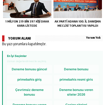
1 MİLYON 219 BİN 397 KİŞİ DAHA
AK PARTİ ADANA 100. İL DANIŞMA
KARA LİSTEDE
MECLİSİ TOPLANTISI YAPILDI
Yorum Yok
YORUM ALANI
Bu yazı yorumlara kapatılmıştır.
En İyi Seçimler
Uzman değerlendirmesi ile seçilmiş
Deneme bonusu güncel
Deneme bonusu
primebahis giriş
primebahis resmi giris
Çevrimsiz deneme
Deneme bonusu veren
bonusu
siteler 2026
Deneme bonusu veren
Casino siteleri