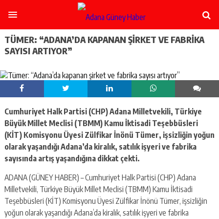
şişli
escort
-
ataşehir
TÜMER: “ADANA’DA KAPANAN ŞIRKET VE FABRIKA
escort
SAYISI ARTIYOR”
-
kadıköy
escort
-
pendik
escort
Cumhuriyet Halk Partisi (CHP) Adana Milletvekili, Türkiye
-
ümraniye
Büyük Millet Meclisi (TBMM) Kamu İktisadi Teşebbüsleri
escort
(KİT) Komisyonu Üyesi Zülfikar İnönü Tümer, işsizliğin yoğun
-
olarak yaşandığı Adana’da kiralık, satılık işyeri ve fabrika
mecidiyeköy
sayısında artış yaşandığına dikkat çekti.
escort
-
ADANA (GÜNEY HABER) – Cumhuriyet Halk Partisi (CHP) Adana
taksim
Milletvekili, Türkiye Büyük Millet Meclisi (TBMM) Kamu İktisadi
escort
-
Teşebbüsleri (KİT) Komisyonu Üyesi Zülfikar İnönü Tümer, işsizliğin
beşiktaş
yoğun olarak yaşandığı Adana’da kiralık, satılık işyeri ve fabrika