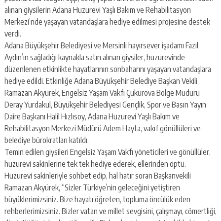
escort
alınan giysilerin Adana Huzurevi Yaşlı Bakım ve Rehabilitasyon
-
kartal
Merkezi’nde yaşayan vatandaşlara hediye edilmesi projesine destek
escort
verdi.
-
Adana Büyükşehir Belediyesi ve Mersinli hayırsever işadamı Fazıl
maltepe
Aydın’ın sağladığı kaynakla satın alınan giysiler, huzurevinde
escort
düzenlenen etkinlikte hayatlarının sonbaharını yaşayan vatandaşlara
hediye edildi. Etkinliğe Adana Büyükşehir Belediye Başkan Vekili
Ramazan Akyürek, Engelsiz Yaşam Vakfı Çukurova Bölge Müdürü
Deray Yurdakul, Büyükşehir Belediyesi Gençlik, Spor ve Basın Yayın
Daire Başkanı Halil Hızlısoy, Adana Huzurevi Yaşlı Bakım ve
Rehabilitasyon Merkezi Müdürü Adem Hayta, vakıf gönüllüleri ve
belediye bürokratları katıldı.
Temin edilen giysileri Engelsiz Yaşam Vakfı yöneticileri ve gönüllüler,
huzurevi sakinlerine tek tek hediye ederek, ellerinden öptü.
Huzurevi sakinleriyle sohbet edip, hal hatır soran Başkanvekili
Ramazan Akyürek, “Sizler Türkiye’nin geleceğini yetiştiren
büyüklerimizsiniz. Bize hayatı öğreten, topluma öncülük eden
rehberlerimizsiniz. Bizler vatan ve millet sevgisini, çalışmayı, cömertliği,