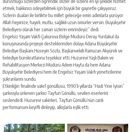
dürüstlüğü sizlerden öğrendik. Bizler de sizlere en iyi şekilde hizmet
etmek, hakkınızı ödeyebilmek için büyük bir gayretle çalışıyoruz.
Sizlerin duaları ile birlikte bu millet geleceğe emin adımlarla yürüyor.
Allah hepinize, hayırlı, mutlu, sağlıklı uzun ömürler versin. Büyükşehir
Belediyesi olarak her zaman sizlerin emrindeyiz” dedi.
Engelsiz Yaşam Vakfı Çukurova Bölge Müdürü Deray Yurdakul da
konuşmasında projeye desteklerinden dolayı Adana Büyükşehir
Belediye Başkanı Hüseyin Sözlü, Başkanvekili Ramazan Akyürek ve
belediye bürokratlarına teşekkür etti. Huzurevi Yaşlı Bakım ve
Rehabilitasyon Merkezi Müdürü Adem Hayta da hem Adana
Büyükşehir Belediyesi hem de Engelsiz Yaşam Vakfı yöneticilerine
şükranlarını sundu.
Etkinliğin finalinde vakıf gönüllüsü, 1990’lı yıllarda “Hadi Yine İyisin”
şarkısıyla ünlenen şarkıcı Tayfun Gönüllü, sevilen eserlerini
seslendirdi. Huzurevi sakinleri, Tayfun Gönüllü’nün canlı
performansını keyifli dinleyip, alkışlarla eşlik etti.