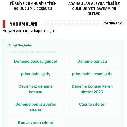
TÜRKİYE CUMHURİYETİ’NİN
ADANALILAR ALEYNA TİLKİ İLE
99’UNCU YIL COŞKUSU
CUMHURİYET BAYRAMI’NI
KUTLADI
Yorum Yok
YORUM ALANI
Bu yazı yorumlara kapatılmıştır.
En İyi Seçimler
Uzman değerlendirmesi ile seçilmiş
Deneme bonusu güncel
Deneme bonusu
primebahis giriş
primebahis resmi giris
Çevrimsiz deneme
Deneme bonusu veren
bonusu
siteler 2026
Deneme bonusu veren
Casino siteleri
siteler
Bonus veren siteler