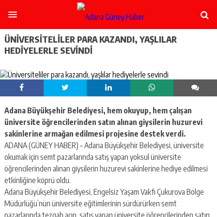
şişli
escort
-
ataşehir
ÜNIVERSITELILER PARA KAZANDI, YAŞLILAR
escort
HEDIYELERLE SEVINDI
-
kadıköy
escort
-
pendik
escort
Adana Büyükşehir Belediyesi, hem okuyup, hem çalışan
-
ümraniye
üniversite öğrencilerinden satın alınan giysilerin huzurevi
escort
sakinlerine armağan edilmesi projesine destek verdi.
-
ADANA (GÜNEY HABER) – Adana Büyükşehir Belediyesi, üniversite
mecidiyeköy
okumak için semt pazarlarında satış yapan yoksul üniversite
escort
öğrencilerinden alınan giysilerin huzurevi sakinlerine hediye edilmesi
-
taksim
etkinliğine köprü oldu.
escort
Adana Büyükşehir Belediyesi, Engelsiz Yaşam Vakfı Çukurova Bölge
-
Müdürlüğü’nün üniversite eğitimlerinin sürdürürken semt
beşiktaş
pazarlarında tezgah açıp, satış yapan üniversite öğrencilerinden satın