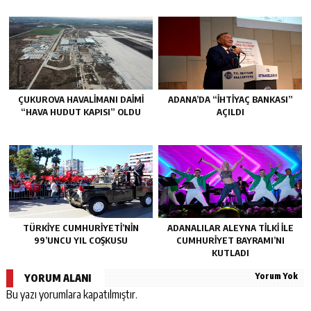
ÇUKUROVA HAVALİMANI DAİMİ
ADANA’DA “İHTİYAÇ BANKASI”
“HAVA HUDUT KAPISI” OLDU
AÇILDI
TÜRKİYE CUMHURİYETİ’NİN
ADANALILAR ALEYNA TİLKİ İLE
99’UNCU YIL COŞKUSU
CUMHURİYET BAYRAMI’NI
KUTLADI
Yorum Yok
YORUM ALANI
Bu yazı yorumlara kapatılmıştır.