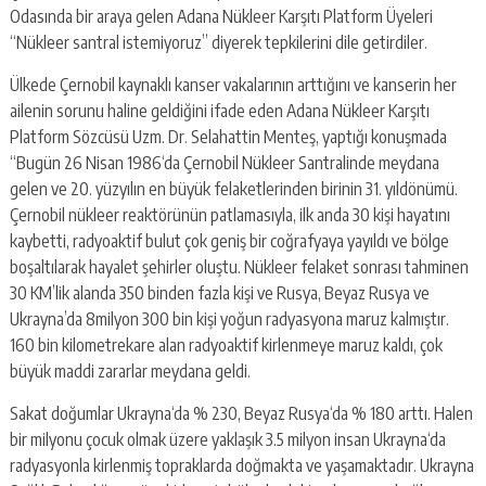
escort
Odasında bir araya gelen Adana Nükleer Karşıtı Platform Üyeleri
-
“Nükleer santral istemiyoruz” diyerek tepkilerini dile getirdiler.
kartal
escort
Ülkede Çernobil kaynaklı kanser vakalarının arttığını ve kanserin her
-
ailenin sorunu haline geldiğini ifade eden Adana Nükleer Karşıtı
maltepe
escort
Platform Sözcüsü Uzm. Dr. Selahattin Menteş, yaptığı konuşmada
“Bugün 26 Nisan 1986‘da Çernobil Nükleer Santralinde meydana
gelen ve 20. yüzyılın en büyük felaketlerinden birinin 31. yıldönümü.
Çernobil nükleer reaktörünün patlamasıyla, ilk anda 30 kişi hayatını
kaybetti, radyoaktif bulut çok geniş bir coğrafyaya yayıldı ve bölge
boşaltılarak hayalet şehirler oluştu. Nükleer felaket sonrası tahminen
30 KM’lik alanda 350 binden fazla kişi ve Rusya, Beyaz Rusya ve
Ukrayna’da 8milyon 300 bin kişi yoğun radyasyona maruz kalmıştır.
160 bin kilometrekare alan radyoaktif kirlenmeye maruz kaldı, çok
büyük maddi zararlar meydana geldi.
Sakat doğumlar Ukrayna‘da % 230, Beyaz Rusya‘da % 180 arttı. Halen
bir milyonu çocuk olmak üzere yaklaşık 3.5 milyon insan Ukrayna‘da
radyasyonla kirlenmiş topraklarda doğmakta ve yaşamaktadır. Ukrayna