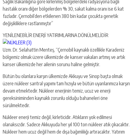
Sağlık Bakanlığına göre kirlenmiş bölgelerdeki radyasyona bağlı
hastalık oranı diğer bölgelerden % 30, sakat kalma oranı ise 6 kat
fazladır. Çernobil‘den etkilenen 380 bin kadar çocukta genetik
değişikliklere rastlanmıştır”
YENİLENEBİLİR ENERJİ YATIRIMLARINA DÖNÜLMELİDİR
Uzm. Dr. Selahattin Menteş, “Çernobil kaynaklı özellikle Karadeniz
bölgemiz olmak üzere ülkemizde de kanser vakaları artmış ve artık
kanser ülkemizde her ailenin sorunu haline gelmiştir.
Bütün bu olanlara karşın ülkemizde Akkuyu ve Sinop başta olmak
üzere nükleer santral yapımı tam hızıyla ve bütün uyarılarımıza karşın
devam etmektedir. Nükleer enerjinin temiz, ucuz ve enerji
gereksiniminden kaynaklı zorunlu olduğu bahaneleri öne
sürülmektedir.
Nükleer enerji temiz değil, kirleticidir. Atıkların yok edilmesi
olanaksızdır. Sadece Akkuyuda her yıl 100 ton nükleer atık çıkacaktır.
Nükleer hem ucuz değil hem de dışa bağımlılığı artıracaktır. Yatırım