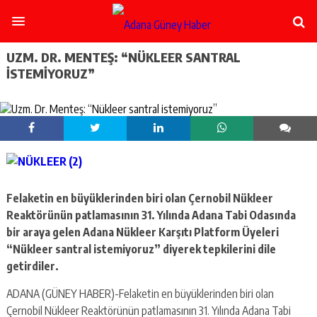
şişli
escort
-
ataşehir
UZM. DR. MENTEŞ: “NÜKLEER SANTRAL
escort
ISTEMIYORUZ”
-
kadıköy
escort
-
pendik
escort
-
ümraniye
escort
Felaketin en büyüklerinden biri olan Çernobil Nükleer
-
Reaktörünün patlamasının 31. Yılında Adana Tabi Odasında
mecidiyeköy
bir araya gelen Adana Nükleer Karşıtı Platform Üyeleri
escort
-
“Nükleer santral istemiyoruz” diyerek tepkilerini dile
taksim
getirdiler.
escort
-
ADANA (GÜNEY HABER)-Felaketin en büyüklerinden biri olan
beşiktaş
Çernobil Nükleer Reaktörünün patlamasının 31. Yılında Adana Tabi