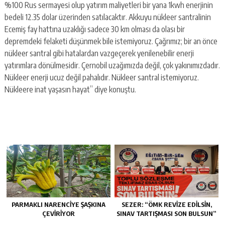
%100 Rus sermayesi olup yatırım maliyetleri bir yana 1kwh enerjinin
bedeli 12.35 dolar üzerinden satılacaktır. Akkuyu nükleer santralinin
Ecemiş fay hattına uzaklığı sadece 30 km olması da olası bir
depremdeki felaketi düşünmek bile istemiyoruz. Çağrımız; bir an önce
nükleer santral gibi hatalardan vazgeçerek yenilenebilir enerji
yatırımlara dönülmesidir. Çernobil uzağımızda değil, çok yakınımızdadır.
Nükleer enerji ucuz değil pahalıdır. Nükleer santral istemiyoruz.
Nükleere inat yaşasın hayat” diye konuştu.
PARMAKLI NARENCİYE ŞAŞKINA
SEZER: “ÖMK REVİZE EDİLSİN,
ÇEVİRİYOR
SINAV TARTIŞMASI SON BULSUN”