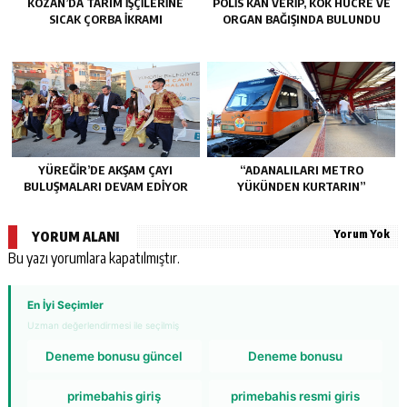
KOZAN’DA TARIM IŞÇILERINE
POLİS KAN VERİP, KÖK HÜCRE VE
SICAK ÇORBA IKRAMI
ORGAN BAĞIŞINDA BULUNDU
YÜREĞİR’DE AKŞAM ÇAYI
“ADANALILARI METRO
BULUŞMALARI DEVAM EDİYOR
YÜKÜNDEN KURTARIN”
Yorum Yok
YORUM ALANI
Bu yazı yorumlara kapatılmıştır.
En İyi Seçimler
Uzman değerlendirmesi ile seçilmiş
Deneme bonusu güncel
Deneme bonusu
primebahis giriş
primebahis resmi giris