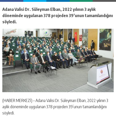
escort
-
Adana Valisi Dr. Süleyman Elban, 2022 yılının 3 aylık
kartal
döneminde uygulanan 378 projeden 39’unun tamamlandığını
escort
-
söyledi.
maltepe
escort
(HABER MERKEZİ) – Adana Valisi Dr. Süleyman Elban, 2022 yılının 3
aylık döneminde uygulanan 378 projeden 39’unun tamamlandığını
söyledi.