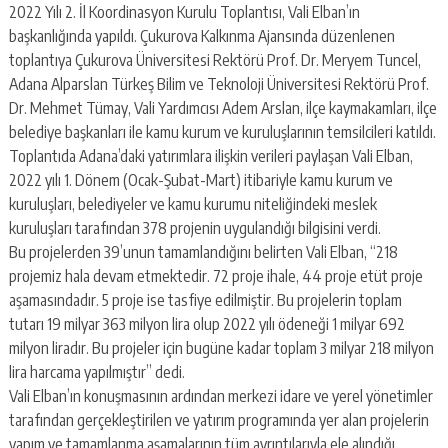
2022 Yılı 2. İl Koordinasyon Kurulu Toplantısı, Vali Elban’ın
başkanlığında yapıldı. Çukurova Kalkınma Ajansında düzenlenen
toplantıya Çukurova Üniversitesi Rektörü Prof. Dr. Meryem Tuncel,
Adana Alparslan Türkeş Bilim ve Teknoloji Üniversitesi Rektörü Prof.
Dr. Mehmet Tümay, Vali Yardımcısı Adem Arslan, ilçe kaymakamları, ilçe
belediye başkanları ile kamu kurum ve kuruluşlarının temsilcileri katıldı.
Toplantıda Adana’daki yatırımlara ilişkin verileri paylaşan Vali Elban,
2022 yılı 1. Dönem (Ocak-Şubat-Mart) itibariyle kamu kurum ve
kuruluşları, belediyeler ve kamu kurumu niteliğindeki meslek
kuruluşları tarafından 378 projenin uygulandığı bilgisini verdi.
Bu projelerden 39’unun tamamlandığını belirten Vali Elban, “218
projemiz hala devam etmektedir. 72 proje ihale, 44 proje etüt proje
aşamasındadır. 5 proje ise tasfiye edilmiştir. Bu projelerin toplam
tutarı 19 milyar 363 milyon lira olup 2022 yılı ödeneği 1 milyar 692
milyon liradır. Bu projeler için bugüne kadar toplam 3 milyar 218 milyon
lira harcama yapılmıştır” dedi.
Vali Elban’ın konuşmasının ardından merkezi idare ve yerel yönetimler
tarafından gerçekleştirilen ve yatırım programında yer alan projelerin
yapım ve tamamlanma aşamalarının tüm ayrıntılarıyla ele alındığı