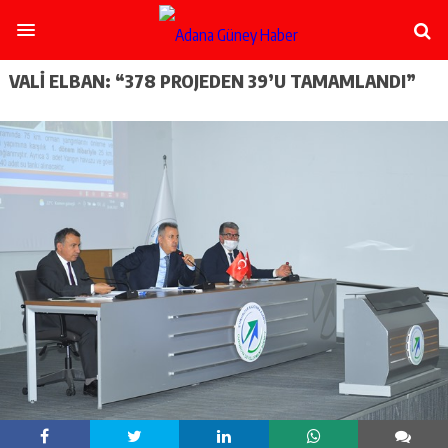
şişli
escort
-
ataşehir
VALİ ELBAN: “378 PROJEDEN 39’U TAMAMLANDI”
escort
-
kadıköy
escort
-
pendik
escort
-
ümraniye
escort
-
mecidiyeköy
escort
-
taksim
escort
-
beşiktaş