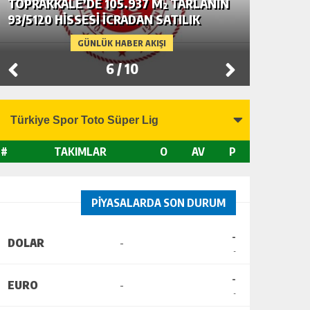
TOPRAKKALE’DE 105.937 M² TARLANIN
CEYHAN’
93/5120 HİSSESİ İCRADAN SATILIK
SATILIK
GÜNLÜK HABER AKIŞI
6
/
10
#
TAKIMLAR
O
AV
P
PİYASALARDA SON DURUM
-
DOLAR
-
-
-
EURO
-
-