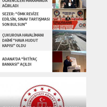
ÖĞRENCİLERİ MAKAMINDA
AĞIRLADI
SEZER: “ÖMK REVİZE
EDİLSİN, SINAV TARTIŞMASI
SON BULSUN”
ÇUKUROVA HAVALİMANI
DAİMİ “HAVA HUDUT
KAPISI” OLDU
ADANA’DA “İHTİYAÇ
BANKASI” AÇILDI