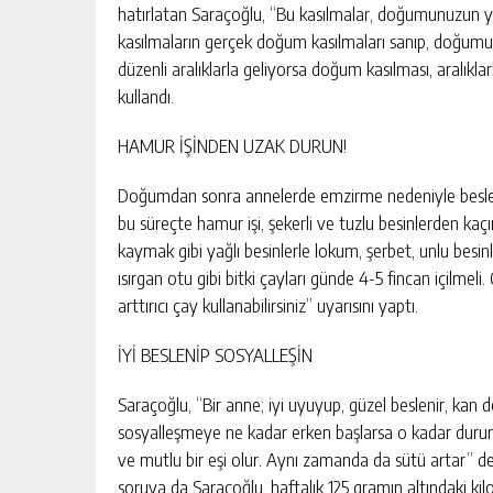
hatırlatan Saraçoğlu, “Bu kasılmalar, doğumunuzun ya
kasılmaların gerçek doğum kasılmaları sanıp, doğumun 
düzenli aralıklarla geliyorsa doğum kasılması, aralıkl
kullandı.
HAMUR İŞİNDEN UZAK DURUN!
Doğumdan sonra annelerde emzirme nedeniyle beslen
bu süreçte hamur işi, şekerli ve tuzlu besinlerden ka
kaymak gibi yağlı besinlerle lokum, şerbet, unlu besinl
ısırgan otu gibi bitki çayları günde 4-5 fincan içilmeli
arttırıcı çay kullanabilirsiniz” uyarısını yaptı.
İYİ BESLENİP SOSYALLEŞİN
Saraçoğlu, “Bir anne; iyi uyuyup, güzel beslenir, kan d
sosyalleşmeye ne kadar erken başlarsa o kadar durum
ve mutlu bir eşi olur. Aynı zamanda da sütü artar” de
soruya da Saraçoğlu, haftalık 125 gramın altındaki ki