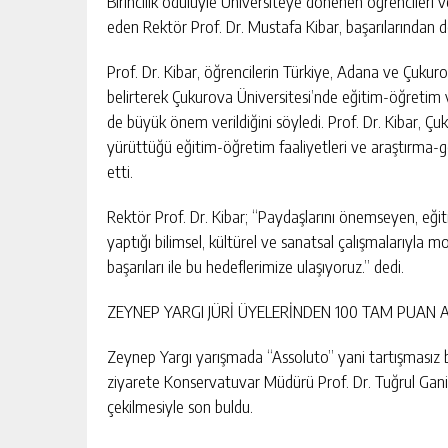
Birincilik ödülüyle Üniversiteye dönenen öğrenciler
DAİRE İCRADAN
BAHÇE’DE 2 KATLI BİNA MAHKEM
eden Rektör Prof. Dr. Mustafa Kibar, başarılarından 
SATILIK
KIŞI
GÜNLÜK HABER AKIŞI
Prof. Dr. Kibar, öğrencilerin Türkiye, Adana ve Çukurov
belirterek Çukurova Üniversitesi’nde eğitim-öğretim ve 
de büyük önem verildiğini söyledi. Prof. Dr. Kibar, Çuk
yürüttüğü eğitim-öğretim faaliyetleri ve araştırma-ge
etti.
Rektör Prof. Dr. Kibar; “Paydaşlarını önemseyen, eğ
yaptığı bilimsel, kültürel ve sanatsal çalışmalarıyla 
başarıları ile bu hedeflerimize ulaşıyoruz.” dedi.
ZEYNEP YARGI JÜRİ ÜYELERİNDEN 100 TAM PUAN A
Zeynep Yargı yarışmada “Assoluto” yani tartışmasız bi
ziyarete Konservatuvar Müdürü Prof. Dr. Tuğrul Ganiye
çekilmesiyle son buldu.