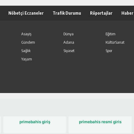
Nöbetçi Eczaneler
Trafik Durumu
Röportajlar
Haber
Asayiş
Dünya
Eğitim
Gündem
Adana
KültürSanat
Sağlık
Siyaset
Spor
Yaşam
primebahis giriş
primebahis resmi giris