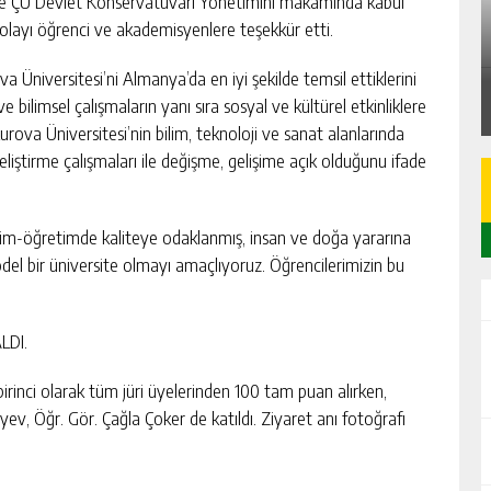
i ve ÇÜ Devlet Konservatuvarı Yönetimini makamında kabul
EDEN
DÜZİÇİ’NDE KARGİR EV VE ARSASI
dolayı öğrenci ve akademisyenlere teşekkür etti.
İCRADAN SATILIK
GÜNLÜK HABER AKIŞI
a Üniversitesi’ni Almanya’da en iyi şekilde temsil ettiklerini
bilimsel çalışmaların yanı sıra sosyal ve kültürel etkinliklere
urova Üniversitesi’nin bilim, teknoloji ve sanat alanlarında
liştirme çalışmaları ile değişme, gelişime açık olduğunu ifade
itim-öğretimde kaliteye odaklanmış, insan ve doğa yararına
model bir üniversite olmayı amaçlıyoruz. Öğrencilerimizin bu
LDI.
rinci olarak tüm jüri üyelerinden 100 tam puan alırken,
v, Öğr. Gör. Çağla Çoker de katıldı. Ziyaret anı fotoğrafı