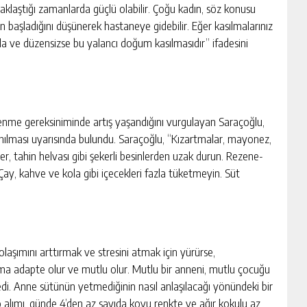
klaştığı zamanlarda güçlü olabilir. Çoğu kadın, söz konusu
başladığını düşünerek hastaneye gidebilir. Eğer kasılmalarınız
arla ve düzensizse bu yalancı doğum kasılmasıdır” ifadesini
me gereksiniminde artış yaşandığını vurgulayan Saraçoğlu,
çınılması uyarısında bulundu. Saraçoğlu, “Kızartmalar, mayonez,
er, tahin helvası gibi şekerli besinlerden uzak durun. Rezene-
. Çay, kahve ve kola gibi içecekleri fazla tüketmeyin. Süt
olaşımını arttırmak ve stresini atmak için yürürse,
a adapte olur ve mutlu olur. Mutlu bir anneni, mutlu çocuğu
di. Anne sütünün yetmediğinin nasıl anlaşılacağı yönündeki bir
lo alımı, günde 4’den az sayıda koyu renkte ve ağır kokulu az