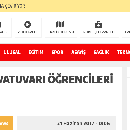
A ÇEVİRİYOR
ZIN YENİ GÖZDESİ OLACAK”
 AÇILDI
ALERİ
VIDEO GALERİ
TRAFİK DURUMU
NÖBETÇİ ECZANELER
CA
PATILMAYACAĞINI KAMUOYUNA AÇIKLAYIN”
NDE DURMAYA DAVET EDİYORUZ”
ULUSAL
EĞİTİM
SPOR
ASAYİŞ
SAĞLIK
TEKN
ÖDÜLÜ”
VATUVARI ÖĞRENCILERI
21 Haziran 2017 - 0:06
iews