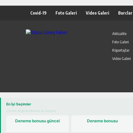
Covid-19
Foto Galeri
Video Galeri
Burclar
Aktüalite
Foto Galeri
Röportajlar
Video Galeri
ru
En İyi Seçimler
Uzman değerlendirmesi ile seçilmiş
Deneme bonusu güncel
Deneme bonusu