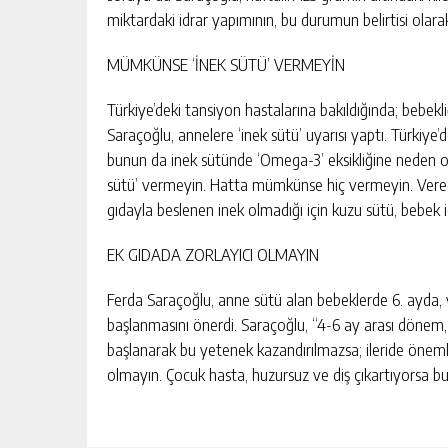
miktardaki idrar yapımının, bu durumun belirtisi olara
MÜMKÜNSE ‘İNEK SÜTÜ’ VERMEYİN
Türkiye’deki tansiyon hastalarına bakıldığında; bebekli
Saraçoğlu, annelere ‘inek sütü’ uyarısı yaptı. Türkiye’
bunun da inek sütünde ‘Omega-3’ eksikliğine neden o
sütü’ vermeyin. Hatta mümkünse hiç vermeyin. Verece
gıdayla beslenen inek olmadığı için kuzu sütü, bebek iç
EK GIDADA ZORLAYICI OLMAYIN
Ferda Saraçoğlu, anne sütü alan bebeklerde 6. ayda
başlanmasını önerdi. Saraçoğlu, “4-6 ay arası dönem
başlanarak bu yetenek kazandırılmazsa; ileride önemli
olmayın. Çocuk hasta, huzursuz ve diş çıkartıyorsa bu 