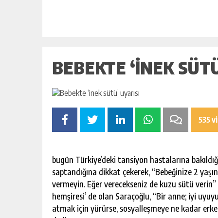
BEBEKTE ‘INEK SÜTÜ
535 v
bugün Türkiye’deki tansiyon hastalarına bakıldığın
saptandığına dikkat çekerek, “Bebeğinize 2 yaşı
vermeyin. Eğer verecekseniz de kuzu sütü verin”
hemşiresi’ de olan Saraçoğlu, “Bir anne; iyi uyuyu
atmak için yürürse, sosyalleşmeye ne kadar erk