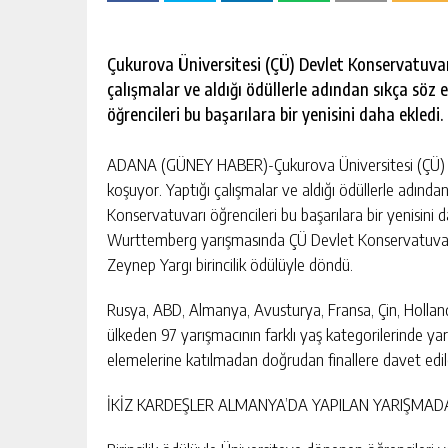
escort
-
kartal
escort
Çukurova Üniversitesi (ÇÜ) Devlet Konservatuvarı
-
çalışmalar ve aldığı ödüllerle adından sıkça söz
maltepe
öğrencileri bu başarılara bir yenisini daha ekledi.
escort
ADANA (GÜNEY HABER)-Çukurova Üniversitesi (ÇÜ) De
koşuyor. Yaptığı çalışmalar ve aldığı ödüllerle adında
Konservatuvarı öğrencileri bu başarılara bir yenisini d
Wurttemberg yarışmasında ÇÜ Devlet Konservatuvarı
Zeynep Yargı birincilik ödülüyle döndü.
Rusya, ABD, Almanya, Avusturya, Fransa, Çin, Holland
ülkeden 97 yarışmacının farklı yaş kategorilerinde y
elemelerine katılmadan doğrudan finallere davet edile
İKİZ KARDEŞLER ALMANYA’DA YAPILAN YARIŞMADA 