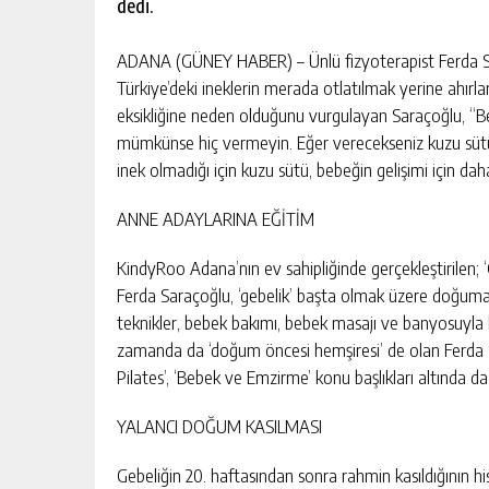
dedi.
ADANA (GÜNEY HABER) – Ünlü fizyoterapist Ferda Sar
Türkiye’deki ineklerin merada otlatılmak yerine ahır
eksikliğine neden olduğunu vurgulayan Saraçoğlu, “Be
mümkünse hiç vermeyin. Eğer verecekseniz kuzu sütü 
inek olmadığı için kuzu sütü, bebeğin gelişimi için daha
ANNE ADAYLARINA EĞİTİM
KindyRoo Adana’nın ev sahipliğinde gerçekleştirilen; 
Ferda Saraçoğlu, ‘gebelik’ başta olmak üzere doğuma ha
teknikler, bebek bakımı, bebek masajı ve banyosuyla bi
zamanda da ‘doğum öncesi hemşiresi’ de olan Ferda Sa
Pilates’, ‘Bebek ve Emzirme’ konu başlıkları altında da
YALANCI DOĞUM KASILMASI
Gebeliğin 20. haftasından sonra rahmin kasıldığının hiss