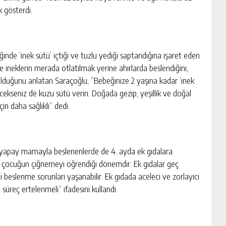
k gösterdi.
ğinde ‘inek sütü’ içtiği ve tuzlu yediği saptandığına işaret eden
de ineklerin merada otlatılmak yerine ahırlarda beslendiğini,
lduğunu anlatan Saraçoğlu, “Bebeğinize 2 yaşına kadar ‘inek
kseniz de kuzu sütü verin. Doğada gezip, yeşillik ve doğal
in daha sağlıklı” dedi.
, yapay mamayla beslenenlerde de 4. ayda ek gıdalara
, çocuğun çiğnemeyi öğrendiği dönemdir. Ek gıdalar geç
 beslenme sorunları yaşanabilir. Ek gıdada aceleci ve zorlayıcı
süreç ertelenmeli” ifadesini kullandı.