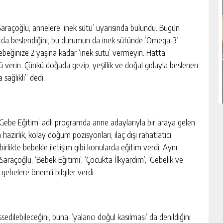
açoğlu, annelere ‘inek sütü’ uyarısında bulundu. Bugün
larda beslendiğini, bu durumun da inek sütünde ‘Omega-3’
beğinize 2 yaşına kadar ‘inek sütü’ vermeyin. Hatta
verin. Çünkü doğada gezip, yeşillik ve doğal gıdayla beslenen
 sağlıklı” dedi.
‘Gebe Eğitim’ adlı programda anne adaylarıyla bir araya gelen
zırlık, kolay doğum pozisyonları, ilaç dışı rahatlatıcı
rlikte bebekle iletişim gibi konularda eğitim verdi. Aynı
raçoğlu, ‘Bebek Eğitimi’, ‘Çocukta İlkyardım’, ‘Gebelik ve
 gebelere önemli bilgiler verdi.
edilebileceğini, buna; ‘yalancı doğul kasılması’ da denildiğini