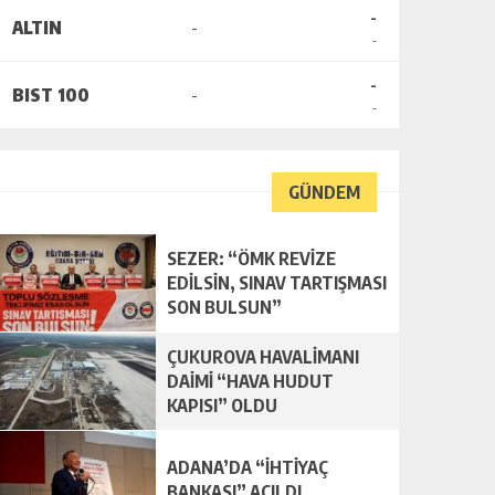
-
ALTIN
-
-
-
BIST 100
-
-
GÜNDEM
SEZER: “ÖMK REVİZE
EDİLSİN, SINAV TARTIŞMASI
SON BULSUN”
ÇUKUROVA HAVALİMANI
DAİMİ “HAVA HUDUT
KAPISI” OLDU
ADANA’DA “İHTİYAÇ
BANKASI” AÇILDI